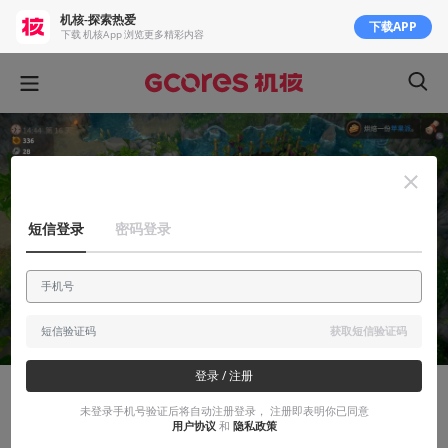
机核-探索热爱
下载APP
下载 机核App 浏览更多精彩内容
短信登录
密码登录
获取短信验证码
登录 / 注册
有感而发
未登录手机号验证后将自动注册登录， 注册即表明你已同意
用户协议
和
隐私政策
首发在线1.5w的大爆款《露玛岛》好玩