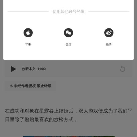
吗？
使用其他账号登录
我和对象玩的很爽
2024-11-24
核众PDm2F4
 Sign in with Apple
苹果
微信
微博
本文系用户投稿，不代表机核网观点
收听本文
11:00
⚠️ 未经作者授权 禁止转载
在成功和对象在星露谷上结婚后，双人游戏便成为了我们平
日里除了贴贴最喜欢的放松方式，