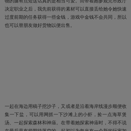
物的腿有点短这话真的是相当可爱。而带着她参观完市政厅
决定职业之后，我先前获得的素材可以直接丢给她令她快速
过度前期的任务获得一些金钱，游戏中金钱不会共同，所以
也可以替朋友做好货物以便出售。
一起在海边用稿子挖沙子，又或者是沿着海岸线漫步顺便收
集一下盐，可以用网抓一下沙滩上的小虾，捡一点海草煲
汤、一起探索森林和神庙。在带着她探索神庙时，不得不说
在最后是有些期待落空的，起初以为每当有一个新的玩家加