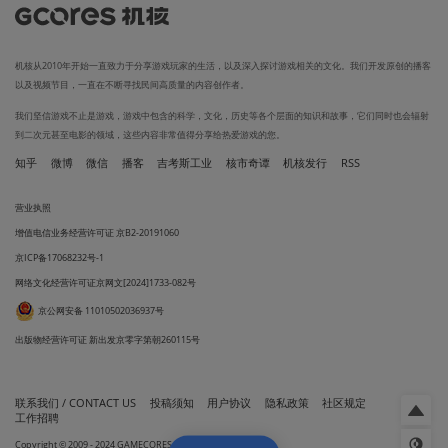
机核从2010年开始一直致力于分享游戏玩家的生活，以及深入探讨游戏相关的文化。我们开发原创的播客
以及视频节目，一直在不断寻找民间高质量的内容创作者。
我们坚信游戏不止是游戏，游戏中包含的科学，文化，历史等各个层面的知识和故事，它们同时也会辐射
到二次元甚至电影的领域，这些内容非常值得分享给热爱游戏的您。
知乎
微博
微信
播客
吉考斯工业
核市奇谭
机核发行
RSS
营业执照
增值电信业务经营许可证 京B2-20191060
京ICP备17068232号-1
网络文化经营许可证京网文[2024]1733-082号
京公网安备 11010502036937号
出版物经营许可证 新出发京零字第朝260115号
联系我们 / CONTACT US
投稿须知
用户协议
隐私政策
社区规定
工作招聘
Copyright © 2009 - 2024 GAMECORES. All Rights Reserved