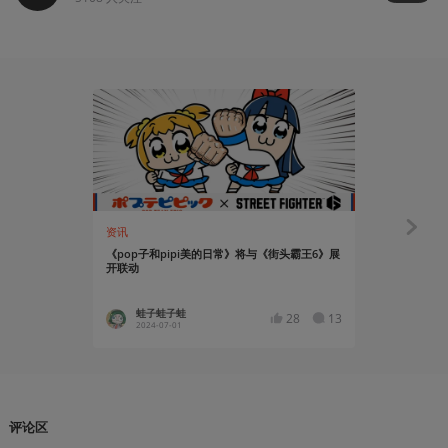
01:28
资讯
视觉动物
《pop子和pipi美的日常》将与《街头霸王6》展
《王国之泪
开联动
蛙子蛙子蛙
唏嘘的
28
13
2024-07-01
2024-05
评论区