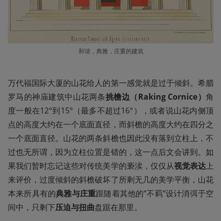
和谐，典雅，庄重的建筑
万代福国际大厦的山花给人的第一感觉就是过于倾斜。希腊
罗马的神庙建筑中山花两条
挑檐边（Raking Cornice）
角
度一般在12°到15°（最多不超过16°），或者说山花内侧顶
点的高度大约在一个底面直径，而斜檐的高度大约在四分之
一个底面直径。山花的两条斜檐也因此没有落到立柱上，不
过也无所谓，因为立柱位置是错的，这一点后文会讲到。如
果我们暂时忘记这些对传统美学的亵渎，仅仅从
视觉表达
上
来评价，过度倾斜的斜檐破坏了所剩无几的美学平衡，山花
本来所具有的
典雅与庄重
跟随着其他的“不羁”设计消弭于空
间中，只剩下
压迫与扭曲
盘踞在那里。