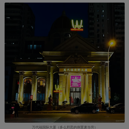
万代福国际大厦（多么邪恶的倒置麦当劳）