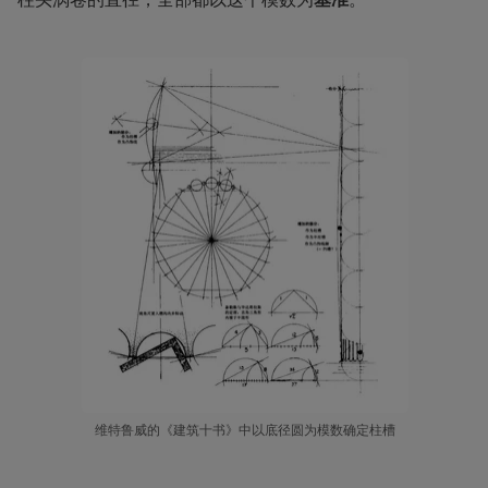
维特鲁威的《建筑十书》中以底径圆为模数确定柱槽