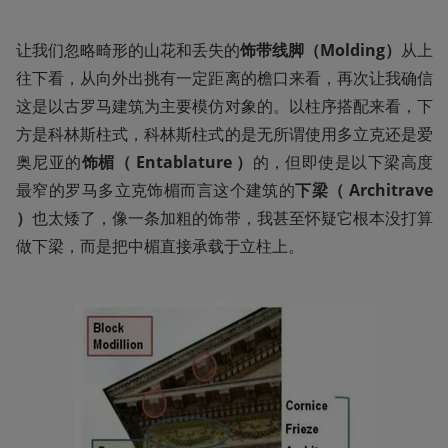
让我们忽略畸形的山花和丢失的
饰带线脚（Molding）
从上
往下看，从向外出挑有一定距离的檐口来看，再次让我确信
这是以古罗马建筑为主要模仿对象的。以柱序搭配来看，下
方是科林斯柱式，科林斯柱式的是无所谓使用多立克还是爱
奥尼亚的
饰楣（ Entablature ）
的，但即使是以下梁高度
最窄的罗马多立克饰楣而言这个建筑的
下梁（ Architrave 
）
也太矮了，像一条加粗的饰带，我甚至怀疑它根本没打算
做下梁，而是把中楣直接承载于立柱上。