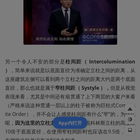
另一个令人不安的部分是
柱间距（ Intercolumination 
）
，简单来说就是以底面直径为准确定立柱之间的距离，从
这座建筑左侧可以看到两个立柱之间的距离大约是两个底面
直径，那么也就是属于
窄柱间距（ Systyle ），
但是从视觉
表现来看，尤其是中间还有扇贯通了上下两层的大窗户来看
（严格来说这种贯通一层以上的柱子被称为巨柱式Compos
ite Order），并不会让人感觉柱间距有什么“窄”的，为什么
呢，
因为这里的立柱太矮了
，正常来说科林斯立柱的高度应
App内打开
10倍于底面直径，在使用窄柱间距时也应该在9.5倍，但是