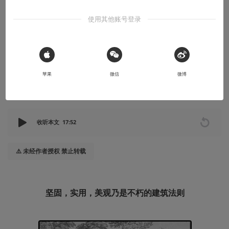
知识挖掘机
使用其他账号登录
建筑失语症 —— 它到底错哪儿了？
都是抛砖引玉，我也是砖。
 Sign in with Apple
2024-12-01
青心重工
苹果
微信
微博
本文系用户投稿，不代表机核网观点
收听本文
17:52
⚠️ 未经作者授权 禁止转载
坚固，实用，美观乃是不朽的建筑法则