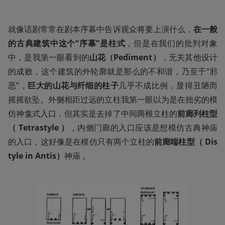
就像话剧常常在剧本序幕中告诉观众将要上演什么，
在一般
的古典建筑中这个“序幕”是柱式
，但是在我们的批判对象
中，是我第一眼看到的
山花（Pediment）
，无关其他设计
的成败，这个建筑的外轮廓就是那么的不和谐，乃至于“邪
恶”，
巨大的山花与纤细的柱子
几乎不成比例，显得丑陋而
摇摇欲坠。外侧相距过远的立柱我第一眼以为是在拙劣的模
仿神龛式入口，但其实是去掉了中间两根立柱的
前廊列柱型
（ Tetrastyle ）
，内侧门廊的入口应该是想模仿古典神庙
的入口，这好像是在模仿只有两个立柱的
前廊端柱型（ Dis
tyle in Antis）
神庙 。