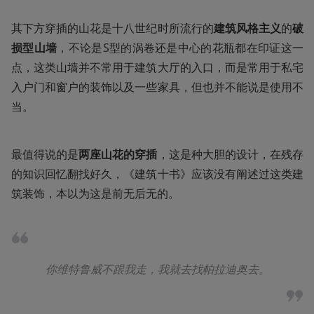
其下方穿插的山花是十八世纪时所流行的
建筑风格主义
的
破
损型山墙
，不论是S型的涡卷还是中心的花瓶都在印证这一
点，这类山墙并不常用于建筑大厅的入口，而是常用于私宅
入户门和窗户的装饰以及一些家具，但也并不能说是使用不
当。
最值得说的是
两座山花的穿插
，这是种大胆的设计，在残存
的知识回忆翻找好久，《建筑十书》应该没有阐述过这类建
筑装饰，本以为这是前无后无的。
你维特鲁威不跟我走，我就去找帕拉迪奥去。