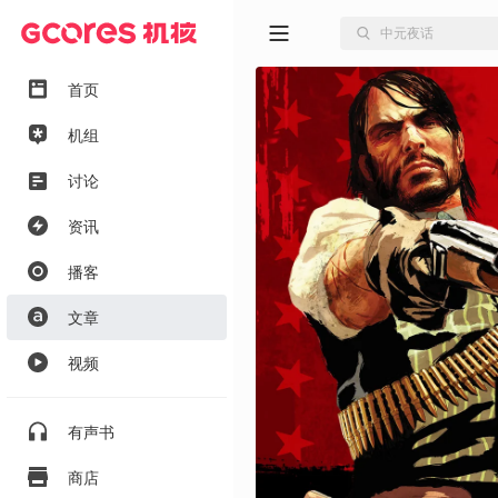
首页
机组
讨论
资讯
播客
文章
视频
有声书
商店