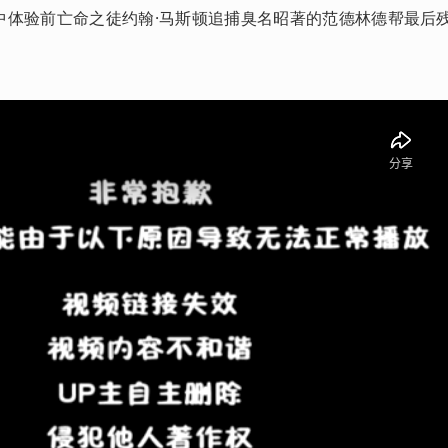
戏中体验前亡命之徒约翰·马斯顿追捕臭名昭著的范德林德帮最后