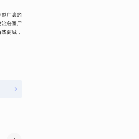
穿越广袤的
找治愈僵尸
 游戏商城，