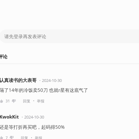
评论
认真读书的大表哥
・
2024-10-30
隔了14年的冷饭卖50刀 也就r星有这底气了
・
31
回复
举报
KwokKit
・
2024-10-30
还是等打折再买吧，起码得50%
・
7
回复
举报