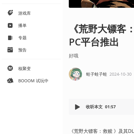
游戏库
《荒野大镖客：
播单
专题
PC平台推出
预告
好哦
核聚变
蛙子蛙子蛙
2024-10-30
BOOOM 试玩中
收听本文
01:57
《荒野大镖客：救赎 》及其DL