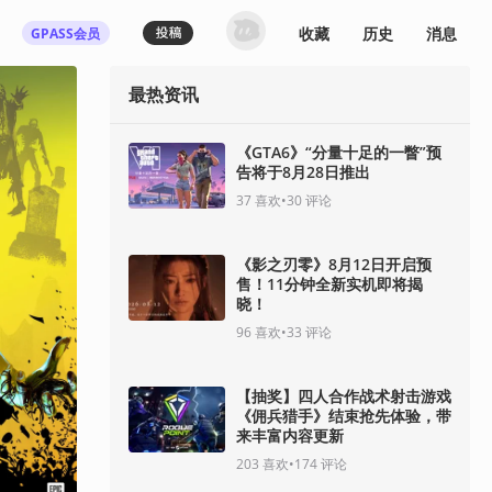
收藏
历史
消息
GPASS会员
最热资讯
《GTA6》“分量十足的一瞥”预
告将于8月28日推出
37
喜欢
•
30
评论
《影之刃零》8月12日开启预
售！11分钟全新实机即将揭
晓！
96
喜欢
•
33
评论
【抽奖】四人合作战术射击游戏
《佣兵猎手》结束抢先体验，带
来丰富内容更新
203
喜欢
•
174
评论