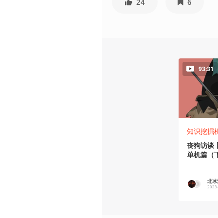
24
6
93:31
知识挖掘
丧狗访谈
单机篇（
轶事图鉴
北冰洋
2023
36