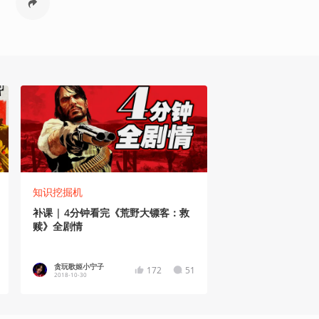
知识挖掘机
补课 | 4分钟看完《荒野大镖客：救
赎》全剧情
贪玩歌姬小宁子
172
51
2018-10-30