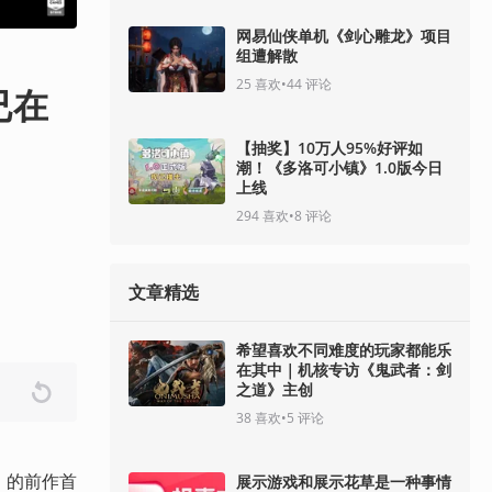
网易仙侠单机《剑心雕龙》项目
组遭解散
25
喜欢
•
44
评论
已在
【抽奖】10万人95%好评如
潮！《多洛可小镇》1.0版今日
上线
294
喜欢
•
8
评论
文章精选
希望喜欢不同难度的玩家都能乐
在其中｜机核专访《鬼武者：剑
之道》主创
38
喜欢
•
5
评论
》 的前作首
展示游戏和展示花草是一种事情