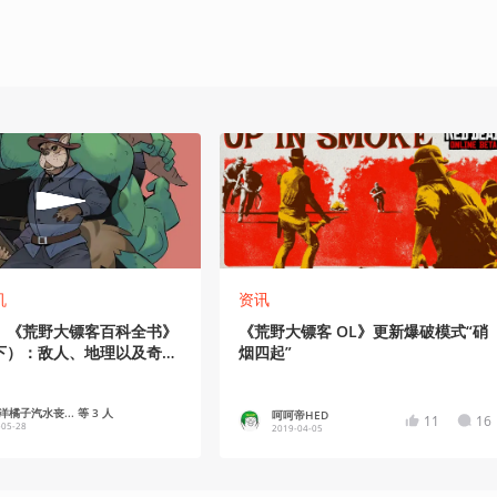
机
资讯
丨《荒野大镖客百科全书》
《荒野大镖客 OL》更新爆破模式“硝
下）：敌人、地理以及奇闻
烟四起”
橘子汽水丧... 等 3 人
呵呵帝HED
11
16
-05-28
2019-04-05
0