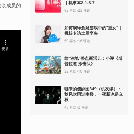
｜机事本8.1-8.7
残余成员的
93
喜欢
•
23
评论
如何演绎悬疑游戏中的“重女”｜
机核专访土屋李央
60
喜欢
•
16
评论
给“涂地”整点新活儿：小评《斯
普拉遁 涂击队》
32
喜欢
•
10
评论
哪来的傻缺图349（机友续）：
秋风吹雨过南楼，一夜新凉是立
秋
48
喜欢
•
2
评论