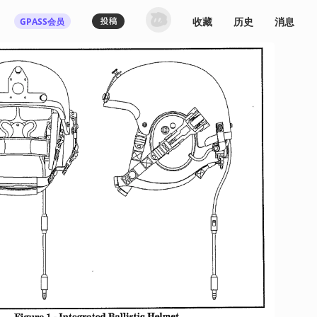
收藏
历史
消息
GPASS会员