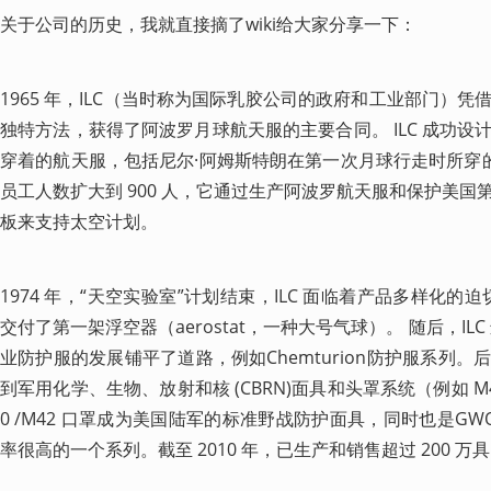
关于公司的历史，我就直接摘了wiki给大家分享一下：
1965 年，ILC（当时称为国际乳胶公司的政府和工业部门）
独特方法，获得了阿波罗月球航天服的主要合同。 ILC 成功
穿着的航天服，包括尼尔·阿姆斯特朗在第一次月球行走时所穿的航天服
员工人数扩大到 900 人，它通过生产阿波罗航天服和保护美
板来支持太空计划。
1974 年，“天空实验室”计划结束，ILC 面临着产品多样化的
交付了第一架浮空器（aerostat，一种大号气球）。 随后，IL
业防护服的发展铺平了道路，例如Chemturion防护服系列
到军用化学、生物、放射和核 (CBRN)面具和头罩系统（例如 M43
0 /M42 口罩成为美国陆军的标准野战防护面具，同时也是G
率很高的一个系列。截至 2010 年，已生产和销售超过 200 万具