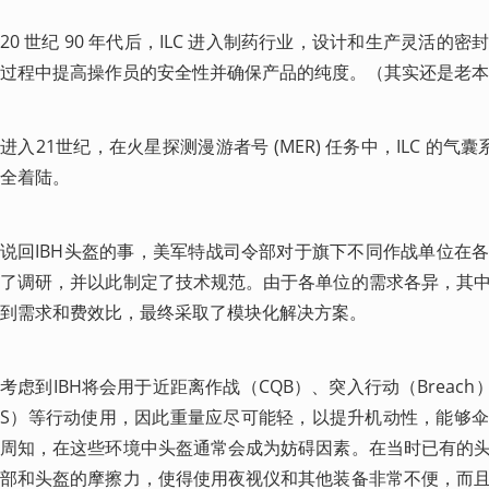
20 世纪 90 年代后，ILC 进入制药行业，设计和生产灵活
过程中提高操作员的安全性并确保产品的纯度。（其实还是老本
进入21世纪，在火星探测漫游者号 (MER) 任务中，ILC 的气
全着陆。
说回IBH头盔的事，美军特战司令部对于旗下不同作战单位在
了调研，并以此制定了技术规范。由于各单位的需求各异，其
到需求和费效比，最终采取了模块化解决方案。
考虑到IBH将会用于近距离作战（CQB）、突入行动（Breac
S）等行动使用，因此重量应尽可能轻，以提升机动性，能够
周知，在这些环境中头盔通常会成为妨碍因素。在当时已有的
部和头盔的摩擦力，使得使用夜视仪和其他装备非常不便，而