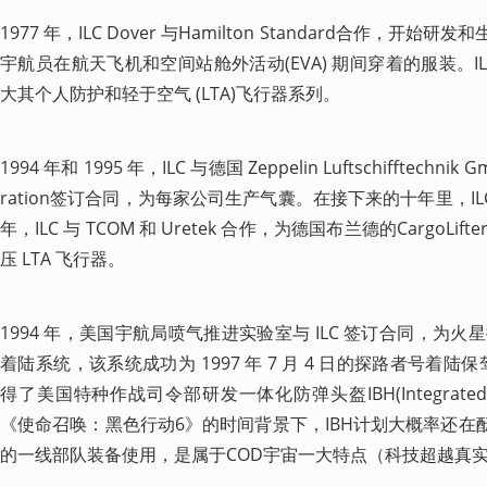
1977 年，ILC Dover 与Hamilton Standard合作，开始
宇航员在航天飞机和空间站舱外活动(EVA) 期间穿着的服装。I
大其个人防护和轻于空气 (LTA)飞行器系列。
1994 年和 1995 年，ILC 与德国 Zeppelin Luftschifftechni
ration签订合同，为每家公司生产气囊。在接下来的十年里，ILC 继
年，ILC 与 TCOM 和 Uretek 合作，为德国布兰德的CargoL
压 LTA 飞行器。
1994 年，美国宇航局喷气推进实验室与 ILC 签订合同，为
着陆系统，该系统成功为 1997 年 7 月 4 日的探路者号着陆
得了美国特种作战司令部研发一体化防弹头盔IBH(Integrated Bal
《使命召唤：黑色行动6》的时间背景下，IBH计划大概率还在
的一线部队装备使用，是属于COD宇宙一大特点（科技超越真