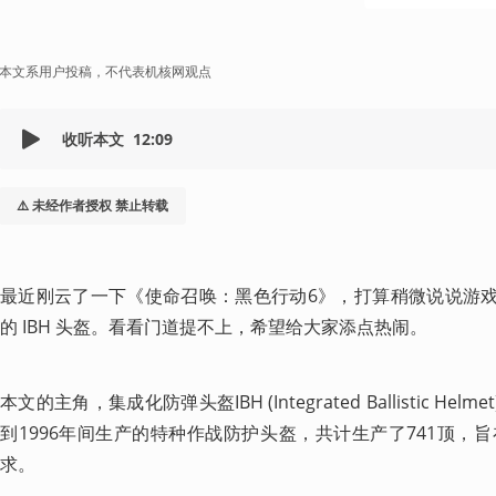
本文系用户投稿，不代表机核网观点
收听本文
12:09
⚠️ 未经作者授权 禁止转载
最近刚云了一下《使命召唤：黑色行动6》，打算稍微说说游戏
的 IBH 头盔。看看门道提不上，希望给大家添点热闹。
本文的主角，集成化防弹头盔IBH (Integrated Ballistic Helme
到1996年间生产的特种作战防护头盔，共计生产了741顶，
求。