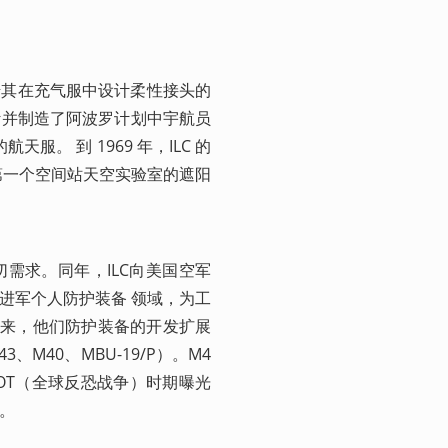
凭借其在充气服中设计柔性接头的
设计并制造了阿波罗计划中宇航员
。 到 1969 年，ILC 的
国第一个空间站天空实验室的遮阳
迫切需求。同年，ILC向美国空军
C 进军个人防护装备 领域，为工
。后来，他们防护装备的开发扩展
、M40、MBU-19/P）。M4
WOT（全球反恐战争）时期曝光
。 