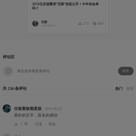
2018北京核聚变“无限”信息公开！今年你会来
一个战五渣
吗？
西蒙
Pierss
215
667
2018-04-02
2017-12
评论区
发送
共
236
条
评论
热门
最新
任饭索饭都是饭
・
2016-06-02
质朴的文字，莫名的感动
・
1
回复
举报