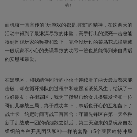
萌！
而机核一直宣传的“玩游戏的都是朋友”的精神，在这两天的
活动中得到了最淋漓尽致的体验，高手打出的漂亮一击总能
得到围观玩家的称赞和欢呼，完全没玩过的菜鸟花式撞墙或
一般玩家不小心的失误导致的功亏一篑也总能得到来自背后
的安慰和鼓励。
在黑魂区，和我结伴同行的小伙子连续肝了两天最后都未能
击破，却在循环排队的过程中和志愿者谈笑风生，结识了一
位好朋友；在街霸区，我为了攒银币给女儿换猫发卡和一位
哥们儿鏖战三局，终于成功拿下，事后也开心的互相留下了
战士卡，约定时间再战三百回合；守望先锋区在第一天各种
新手乱战成一团的硝烟散去以后，第二天迎来的是玩家自发
组织的各种开黑团队和神一样的套路（5个莱因哈特冲脸