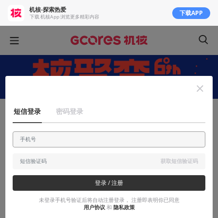
机核-探索热爱
下载APP
下载 机核App 浏览更多精彩内容
短信登录
密码登录
官方活动
一个“老年”听众的核聚变之旅
一名34岁的普通玩家，刚从1200公里外的北京回到家，和各位朋友
获取短信验证码
聊聊6周年的历程
登录 / 注册
2016-06-01
wyblade
未登录手机号验证后将自动注册登录， 注册即表明你已同意
用户协议
和
隐私政策