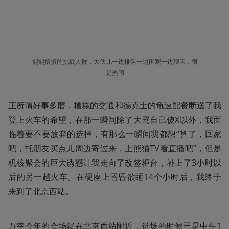
熙熙攘攘的挑战人群，大伙儿一边排队一边围观一边聊天，很
是热闹
正所谓好事多磨，糟糕的交通和德克士的龟速配餐断送了我
登上火车的希望，在那一瞬间除了大骂自己傻X以外，我面
临着要不要放弃的选择，有那么一瞬间我都想“算了，回家
吧，托朋友买点儿周边寄过来，上熊猫TV看直播吧”，但是
机核聚会的巨大诱惑让我走向了改签柜台，补上了3小时以
后的另一趟火车。在硬座上昏昏欲睡14个小时后，我终于
来到了北京西站。
万幸今年的会场就在北京西站附近，进场的时候已是中午1