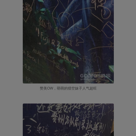
赞美OW，萌萌的猎空妹子人气超旺