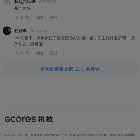
核众JT3L49
・
2016-06-02
岳父你好
・
0
回复
举报
狂路障
・
2016-06-01
WY辛苦了，今年太忙了没有跟你好好聚一聚，回去好好造桥啊！ 另
外你女儿真可爱！
・
0
回复
举报
登录后查看全部 236 条评论
机核从2010年开始一直致力于分享游戏玩家的生活，以及深入探讨游戏相关的文化。我们开发原创的播客