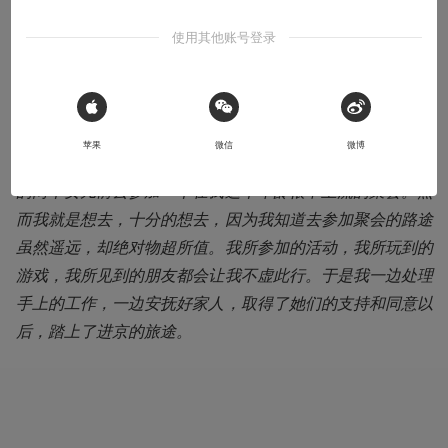
本文系用户投稿，不代表机核网观点
使用其他账号登录
收听本文
07:46
 Sign in with Apple
导语：2016年4月26日，我犹豫了很久之后订下了5月27日
苹果
微信
微博
前往北京的车票，这意味着我将在5月底的周末离开我最爱
的两个女儿前去参加一个在我这个年龄很不主流的聚会。然
而我就是想去，十分的想去，因为我知道去参加聚会的路途
虽然遥远，却绝对物超所值。我所参加的活动，我所玩到的
游戏，我所见到的朋友都会让我不虚此行。于是我一边处理
手上的工作，一边安抚好家人，取得了她们的支持和同意以
后，踏上了进京的旅途。