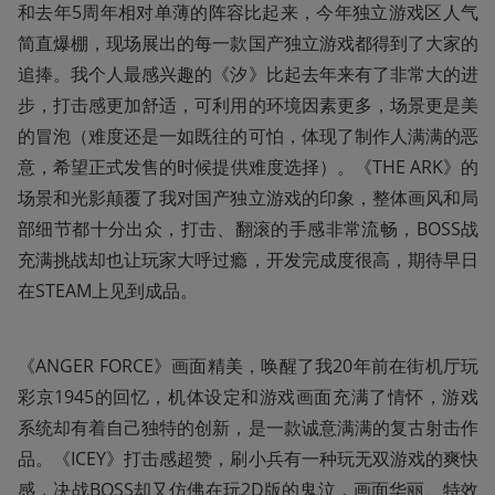
和去年5周年相对单薄的阵容比起来，今年独立游戏区人气
简直爆棚，现场展出的每一款国产独立游戏都得到了大家的
追捧。我个人最感兴趣的《汐》比起去年来有了非常大的进
步，打击感更加舒适，可利用的环境因素更多，场景更是美
的冒泡（难度还是一如既往的可怕，体现了制作人满满的恶
意，希望正式发售的时候提供难度选择）。《THE ARK》的
场景和光影颠覆了我对国产独立游戏的印象，整体画风和局
部细节都十分出众，打击、翻滚的手感非常流畅，BOSS战
充满挑战却也让玩家大呼过瘾，开发完成度很高，期待早日
在STEAM上见到成品。
《ANGER FORCE》画面精美，唤醒了我20年前在街机厅玩
彩京1945的回忆，机体设定和游戏画面充满了情怀，游戏
系统却有着自己独特的创新，是一款诚意满满的复古射击作
品。《ICEY》打击感超赞，刷小兵有一种玩无双游戏的爽快
感，决战BOSS却又仿佛在玩2D版的鬼泣，画面华丽、特效