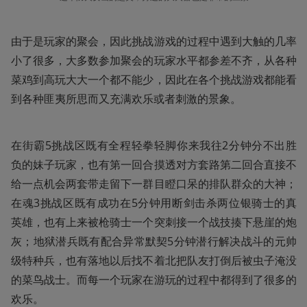
由于是玩家的聚会，因此挑战游戏的过程中遇到大触的几率
小了很多，大多数参加聚会的玩家水平都参差不齐，从各种
菜鸡到高玩大大一个都不能少，因此在各个挑战游戏都能看
到各种匪夷所思而又充满欢乐或者刺激的景象。
在街霸5挑战区既有全程轻拳轻脚你来我往2分钟分不出胜
负的妹子玩家，也有第一回合摸透对方套路第二回合直接不
给一点机会两套带走留下一群目瞪口呆的排队群众的大神；
在魂3挑战区既有成功在5分钟用断剑击杀两位银骑士的真
英雄，也有上来被枪骑士一个突刺接一个战技揍下悬崖的炮
灰；地狱潜兵既有配合异常默契5分钟潜行解决战斗的元帅
级特种兵，也有落地以后找不着北把队友打倒后被虫子淹没
的菜鸟战士。而每一个玩家在游玩的过程中都得到了很多的
欢乐。