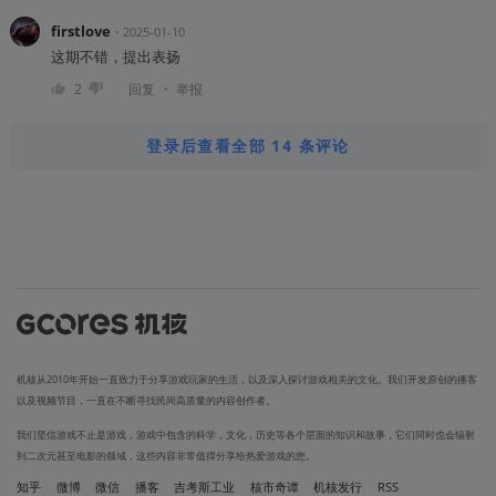
firstlove
・
2025-01-10
这期不错，提出表扬
・
2
回复
举报
登录后查看全部 14 条评论
机核从2010年开始一直致力于分享游戏玩家的生活，以及深入探讨游戏相关的文化。我们开发原创的播客
以及视频节目，一直在不断寻找民间高质量的内容创作者。
我们坚信游戏不止是游戏，游戏中包含的科学，文化，历史等各个层面的知识和故事，它们同时也会辐射
到二次元甚至电影的领域，这些内容非常值得分享给热爱游戏的您。
知乎
微博
微信
播客
吉考斯工业
核市奇谭
机核发行
RSS