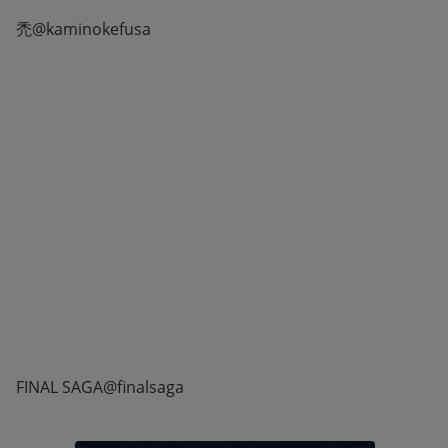
禿@kaminokefusa
FINAL SAGA@finalsaga