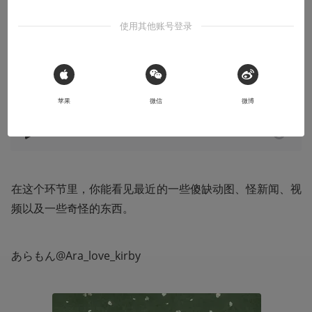
哪来的傻缺图267期:宝牌启动，玩把超梦
使用其他账号登录
一些傻缺动图、新闻、视频以及一些奇怪的东西
2025-01-10
大巴车司机
 Sign in with Apple
苹果
微信
微博
收听本文
01:21
在这个环节里，你能看见最近的一些傻缺动图、怪新闻、视
频以及一些奇怪的东西。   
あらもん@Ara_love_kirby