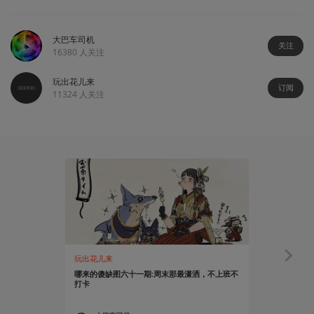
大巴车司机
关注
16380
人关注
玩出花儿来
订阅
11324
人关注
玩出花儿来
玩出花儿来
哪来的傻缺图六十一期:周末那最潇洒，不上班不
哪来的傻缺
打卡