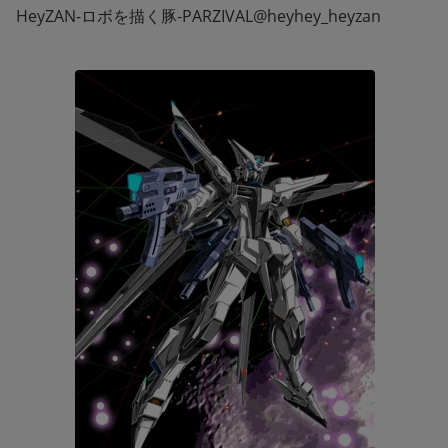
HeyZAN-ロボを描く豚‐PARZIVAL@heyhey_heyzan