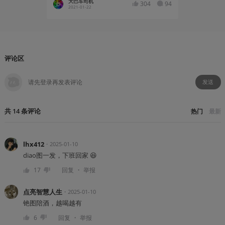
大巴车司机
大巴车
304
94
2021-01-22
2021-01
评论区
发送
共
14
条
评论
热门
最新
lhx412
・
2025-01-10
diao图一发，下班回家 😆
・
17
回复
举报
点亮智慧人生
・
2025-01-10
铯图陪酒，越喝越有
・
6
回复
举报