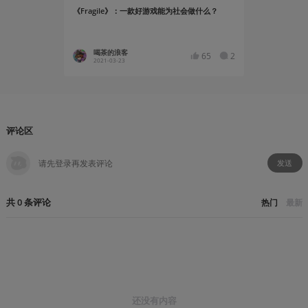
《Fragile》：一款好游戏能为社会做什么？
《小小梦魇2
喝茶的浪客
图图一
65
2
2021-03-23
2021-03
评论区
发送
共
0
条
评论
热门
最新
还没有内容