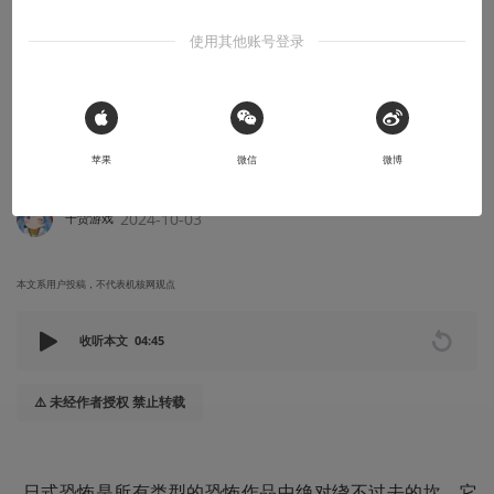
《零：月蚀的假面》
使用其他账号登录
而且不同于那个游戏匮乏年代玩家对它们的包容，原汁原味的重置
版本中笨重的操作方式，无疑有些跟不上当下的用户习惯了，但不
可否认独特的战斗方式和充满民俗特色和日式恐怖的本作如今看来
 Sign in with Apple
依旧精彩，对于喜欢日式恐怖游戏的玩家来说这依然是一款值得体
苹果
微信
微博
验的诱人甜点。
2024-10-03
干货游戏
本文系用户投稿，不代表机核网观点
收听本文
04:45
⚠️ 未经作者授权 禁止转载
 日式恐怖是所有类型的恐怖作品中绝对绕不过去的坎，它