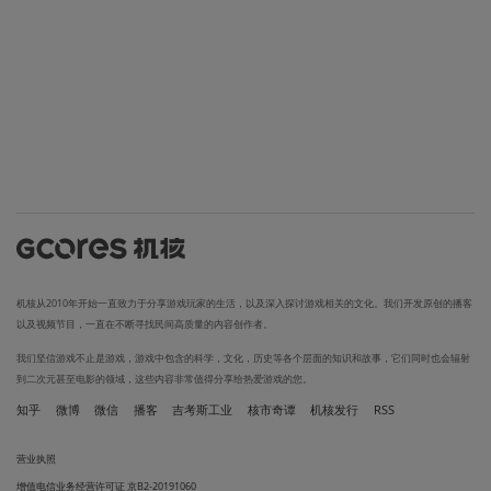
机核从2010年开始一直致力于分享游戏玩家的生活，以及深入探讨游戏相关的文化。我们开发原创的播客
以及视频节目，一直在不断寻找民间高质量的内容创作者。
我们坚信游戏不止是游戏，游戏中包含的科学，文化，历史等各个层面的知识和故事，它们同时也会辐射
到二次元甚至电影的领域，这些内容非常值得分享给热爱游戏的您。
知乎
微博
微信
播客
吉考斯工业
核市奇谭
机核发行
RSS
营业执照
增值电信业务经营许可证 京B2-20191060