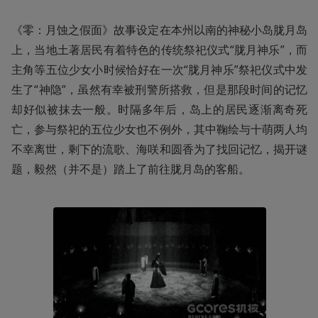
《零：月蚀之假面》故事设定在本州以南的神秘小岛胧月岛
上，当地土著居民有着特色的传统祭祀仪式“胧月神乐”，而
主角等五位少女小时候恰好在一次“胧月神乐”祭祀仪式中发
生了“神隐”，虽然有幸被刑警所搭救，但是那段时间的记忆
却好似被抹去一般。时隔多年后，岛上的居民逐渐离奇死
亡，参与祭祀的五位少女也不例外，其中鞠绘与十萌两人均
不幸离世，剩下的流歌、海咲和圆香为了找回记忆，揭开谜
题，毅然（并不是）踏上了前往胧月岛的客船。