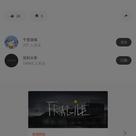
20
3
干货游戏
关注
207
人关注
安利大帝
订阅
18469
人关注
有感而发
有感而发