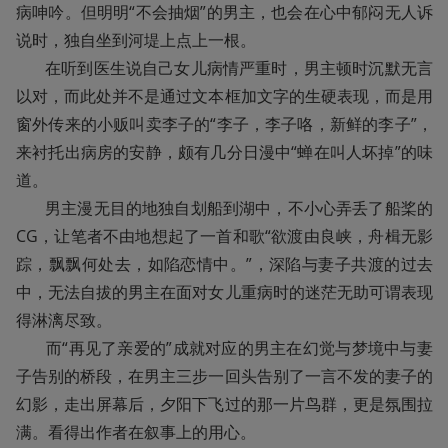
病呻吟。但明明“不会抽烟”的男主，也会在心中郁闷无人诉
说时，独自坐到河堤上点上一根。

       在听到医生说自己女儿病情严重时，男主顿时沉默无言
以对，而此处并不是通过文本框加文字的生硬表现，而是用
窗外传来的小贩叫卖李子的“李子，李子咯，新鲜的李子”，
来衬托出病房的安静，颇有几分日漫中“蝉在叫人坏掉”的味
道。

       男主漫无目的地独自划船到湖中，不小心弄丢了船桨的
CG，让笔者不由地想起了一首和歌“欲渡由良峡，舟楫无影
踪，飘飘何处去，如陷恋情中。”，深陷与妻子共渡的过去
中，无法自拔的男主在面对女儿重病时的迷茫无助可谓表现
得淋漓尽致。

       而“再见了亲爱的”成就对应的男主在幻觉与梦境中与妻
子告别的桥段，在男主三步一回头告别了一言不发的妻子的
幻影，走出屏幕后，夕阳下飞过的那一片鸟群，更是氛围拉
满。看得出作者在叙事上的用心。