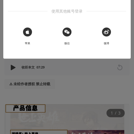
情书
使用其他账号登录
一张通往90年代广西的往返车票。
2024-09-26
闲余official
 Sign in with Apple
苹果
微信
微博
本文系用户投稿，不代表机核网观点
收听本文
07:29
⚠️ 未经作者授权 禁止转载
1
 / 
3