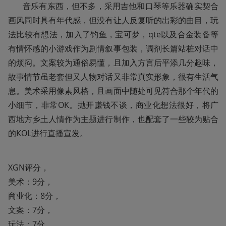
       音乐有东西，但不多，采用吉他和口琴等乐器确实契合
画风同时具有年代感，但没有让人反复听的出彩的曲目，玩
法比较有想法，加入了钓鱼，宝可梦，qte以及合金装备等
有情怀感的小游戏作为剧情叙事包装，调剂长篇站桩对话中
的烦闷。文案较为通俗易懂，且加入方言后平添几分趣味，
故事情节虽老套但又人物对话又非常真实形象，很有生活气
息。美术采用像素风格，且画面中随处可见符合那个年代的
小细节，非常OK。抛开赚钱不谈，商业化想法很好，将广
西地方乡土人情作为主题进行制作，也配套了一些较为贴合
的KOL进行直播宣发。
XGN评分，

美术：9分，

商业化：8分，

文案：7分，

玩法：7分，
