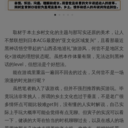
1
2
3
4
5
       取材于本土乡村文化的主题与那写实还原的美术，让人
不禁联想到日本ACG最爱的“亚文化区域复兴”，且看那最近
黑神话悟空带起的“山西圣地巡礼”旅游风，何尝不是地区文
化×游戏的理想状态呢。虽然本作体量有限，无法达到黑神
话的level，但想法是个好想法。

       能在游戏里重温一遍回不回去的过去，又何尝不是一场
浪漫的时光旅行呢？

       虽然笔者购入了该游戏，但并不强烈推荐购买游玩。毕
竟玩法非常挑人，所谓的乡土文化也过于垂直，不是老广很
多情怀点可能比较难get到，没有懂的人实时解说，自己实
际上手玩大概率可能会觉得有点无聊。但寅子的实况可以看
一下，健谈的大哥在恰当的时机聊聊过去，以及在感人的场