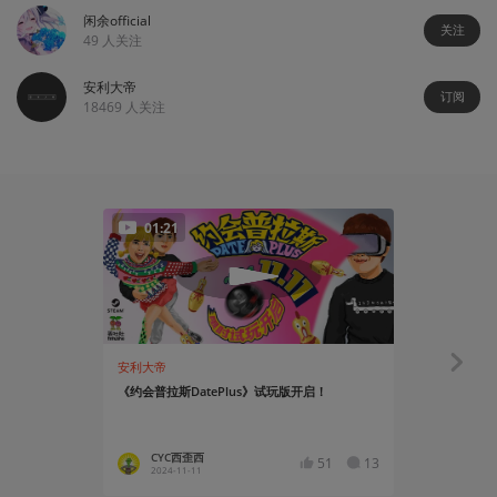
闲余official
关注
49
人关注
安利大帝
订阅
18469
人关注
01:21
安利大帝
资讯
《约会普拉斯DatePlus》试玩版开启！
“iii计划
CYC西歪西
蛙子蛙
51
13
2024-11-11
2024-04