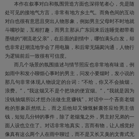
       本作在叙事对白和氛围营造方面也深得笔者心，先是随
处可见的接地气方言，非常有地方乡土气。而角色间的互动
对白也很有意思且突出人物形象，例如男主父母时不时地就
斗嘴吵架，互相打趣，而男主那从广东回来后连睡觉都带着
墨镜的“潮流老父亲”，在后面的剧情中，哪怕满头白发，却
也非常赶潮流地学会了用电脑，和后辈无隔阂沟通，人物行
为逻辑前后一致很有可信度。

       而几个场景的氛围描述与情节照应也非常地有味道，例
如雨中和发小聊烦心事时的男主，问发小要烟时，发小说的
那几句非常体现人物设定的台词：“不给，你又不会抽烟，
浪费。”，“我这烟又不是个把块的便宜烟。”，“我就是因为
没钱抽烟所以才想办法做生意赚钱”，对话中一个吝啬老烟
枪的形象跃然纸上，而之后他却又慷慨解囊答应给男主借
钱，短短几分钟的事件，除了老烟鬼之外，男主好兄弟的一
面人设也立住了。对话非常地真实，言而有物，让人感觉好
像真有这么两个人在雨中聊过，而不是又长又臭的文青式无