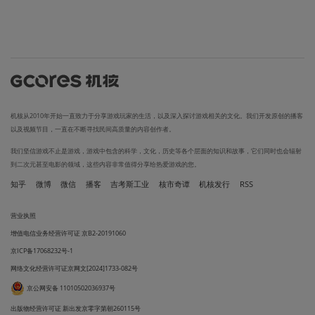
机核从2010年开始一直致力于分享游戏玩家的生活，以及深入探讨游戏相关的文化。我们开发原创的播客
以及视频节目，一直在不断寻找民间高质量的内容创作者。
我们坚信游戏不止是游戏，游戏中包含的科学，文化，历史等各个层面的知识和故事，它们同时也会辐射
到二次元甚至电影的领域，这些内容非常值得分享给热爱游戏的您。
知乎
微博
微信
播客
吉考斯工业
核市奇谭
机核发行
RSS
营业执照
增值电信业务经营许可证 京B2-20191060
京ICP备17068232号-1
网络文化经营许可证京网文[2024]1733-082号
京公网安备 11010502036937号
出版物经营许可证 新出发京零字第朝260115号