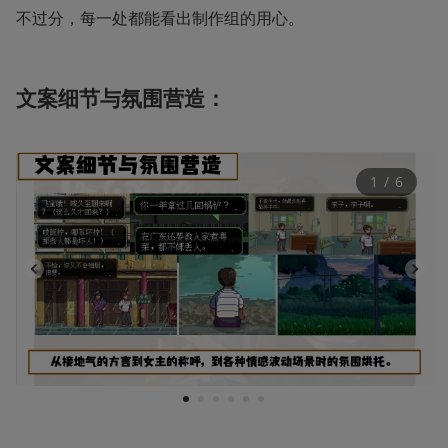
不过分，每一处都能看出制作组的用心。
文案细节与氛围营造：
1
 / 
6
1
2
3
4
5
6