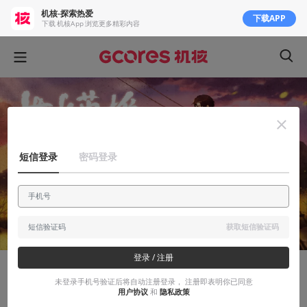
机核-探索热爱
下载APP
下载 机核App 浏览更多精彩内容
短信登录
密码登录
获取短信验证码
登录 / 注册
安利大帝
未登录手机号验证后将自动注册登录， 注册即表明你已同意
用户协议
和
隐私政策
【世上英雄】测评——一封写给90年代的