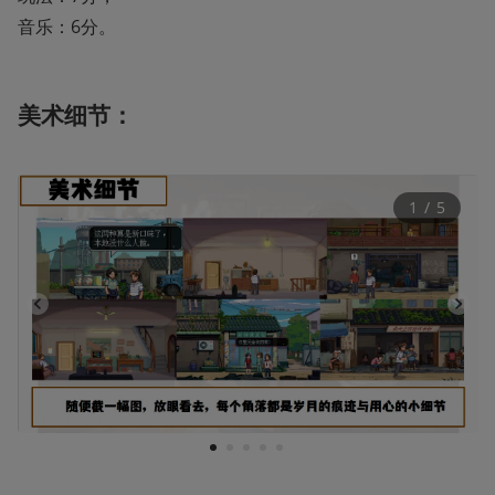
音乐：6分。
美术细节：
1
 / 
5
1
2
3
4
5