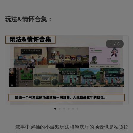
玩法&情怀合集：
1
 / 
6
1
2
3
4
5
6
        叙事中穿插的小游戏玩法和游戏厅的场景也是私货拉