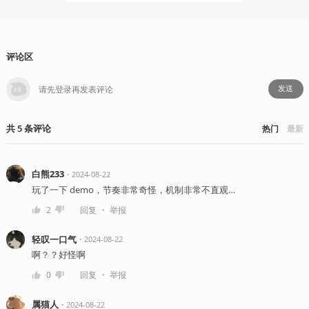
评论区
发送
共
5
条
评论
热门
最新
白熊233
・
2024-08-22
玩了一下 demo，节奏非常奇怪，机制非常不直观…
・
2
回复
举报
轻叹一口气
・
2024-08-22
啊？？好怪啊
・
0
回复
举报
属猫人
・
2024-08-22