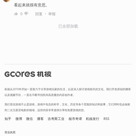
看起来就很有意思。
・
0
回复
举报
已全部加载
机核从2010年开始一直致力于分享游戏玩家的生活，以及深入探讨游戏相关的文化。我们开发原创的播客
以及视频节目，一直在不断寻找民间高质量的内容创作者。
我们坚信游戏不止是游戏，游戏中包含的科学，文化，历史等各个层面的知识和故事，它们同时也会辐射
到二次元甚至电影的领域，这些内容非常值得分享给热爱游戏的您。
知乎
微博
微信
播客
吉考斯工业
核市奇谭
机核发行
RSS
营业执照