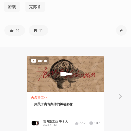
游戏
克苏鲁
14
11
00:30
吉考斯工业
故事烩
一则关于离奇案件的神秘影像……
另类克系故
吉考斯工业 等 5 人
sijie
657
107
2021-11-12
2021-11