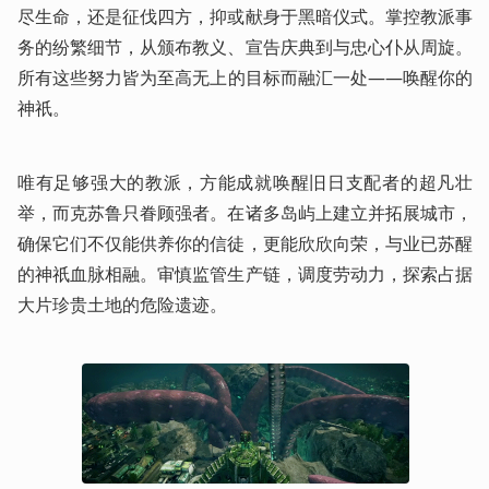
尽生命，还是征伐四方，抑或献身于黑暗仪式。掌控教派事
务的纷繁细节，从颁布教义、宣告庆典到与忠心仆从周旋。
所有这些努力皆为至高无上的目标而融汇一处——唤醒你的
神祇。 
唯有足够强大的教派，方能成就唤醒旧日支配者的超凡壮
举，而克苏鲁只眷顾强者。在诸多岛屿上建立并拓展城市，
确保它们不仅能供养你的信徒，更能欣欣向荣，与业已苏醒
的神祇血脉相融。审慎监管生产链，调度劳动力，探索占据
大片珍贵土地的危险遗迹。 