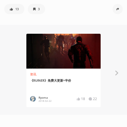
13
3
资讯
资讯
《RUINER》免费大更新+半价
赛博朋克游戏
会是啥？
Ryoma
xzzzzb
18
22
2018-02-22
2018-07