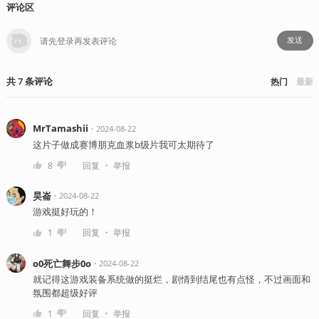
评论区
发送
共
7
条
评论
热门
最新
MrTamashii
・
2024-08-22
这片子做成赛博朋克血浆b级片我可太期待了
・
8
回复
举报
昊崙
・
2024-08-22
游戏挺好玩的！
・
1
回复
举报
o0死亡舞步0o
・
2024-08-22
就记得这游戏装备系统做的挺烂，剧情到结尾也有点怪，不过画面和
氛围都超级好评
・
1
回复
举报