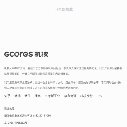
已全部加载
机核从2010年开始一直致力于分享游戏玩家的生活，以及深入探讨游戏相关的文化。我们开发原创的播客
以及视频节目，一直在不断寻找民间高质量的内容创作者。
我们坚信游戏不止是游戏，游戏中包含的科学，文化，历史等各个层面的知识和故事，它们同时也会辐射
到二次元甚至电影的领域，这些内容非常值得分享给热爱游戏的您。
知乎
微博
微信
播客
吉考斯工业
核市奇谭
机核发行
RSS
营业执照
增值电信业务经营许可证 京B2-20191060
京ICP备17068232号-1