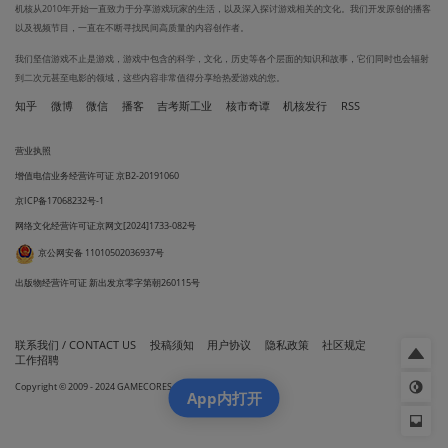
机核从2010年开始一直致力于分享游戏玩家的生活，以及深入探讨游戏相关的文化。我们开发原创的播客
以及视频节目，一直在不断寻找民间高质量的内容创作者。
我们坚信游戏不止是游戏，游戏中包含的科学，文化，历史等各个层面的知识和故事，它们同时也会辐射
到二次元甚至电影的领域，这些内容非常值得分享给热爱游戏的您。
知乎
微博
微信
播客
吉考斯工业
核市奇谭
机核发行
RSS
营业执照
增值电信业务经营许可证 京B2-20191060
京ICP备17068232号-1
网络文化经营许可证京网文[2024]1733-082号
京公网安备 11010502036937号
出版物经营许可证 新出发京零字第朝260115号
联系我们 / CONTACT US
投稿须知
用户协议
隐私政策
社区规定
工作招聘
Copyright © 2009 - 2024 GAMECORES. All Rights Reserved
App内打开