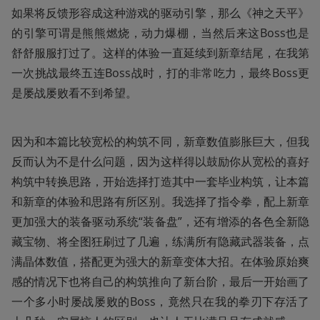
如果将反馈形容成这种游戏的驱动引擎，那么《神之天平》
的引擎可谓是熊熊燃烧，动力爆棚，当然后来这Boss也是
舒舒服服打过了。这样的体验一直延续到新章结尾，在我第
一次挑战最终五连Boss战时，打的非常吃力，最终Boss更
是屡战屡败看不到希望。
因为和本篇比较宽松的构筑不同，新章数值膨胀巨大，但我
反而认为不是什么问题，因为这样得以鼓励你从宽松的喜好
构筑中转换思路，开始选择打造其中一套毕业构筑，让本篇
和新章的体验和思路有所区别。我选择了指令拳，配上新章
更加强大的装备驱动系统“装备盘”，还有增添的各色全新隐
藏宝物、将全图狂刷过了几遍，练满所有隐藏武器装备，点
满晶体数值，搭配更为强大的新章变体大招。在体验原始爽
感的情况下也将自己的构筑推向了新台阶，最后一开始画了
一个多小时屡战屡败的Boss，竟然只在我的拳刃下存活了