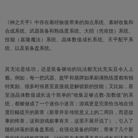
《神之天平》中存在着经验值带来的加点系统、素材收集和
合成系统、武器装备和熟练度系统、大招（凭依技）系统、
技能（嘉隆魔法）系统、晶体数值成长系统、天平配平系
统、以及装备盘系统。
其无论是练功，还是装备驱动的玩法都无比充实且令人上
瘾。例如，每一把武器、盔甲和盾牌如果刷满熟练度都有独
特奖励、很多时候甚至直接就是解锁新的技能；又比如，甚
至连晶体数值成长这个简单的“收集足够点数-加数值”的系
统，都被做成了一个迷你小迷宫；游戏更是完美恰当地在强
度巨幅提升的新章（新章并非传统意义上的二周目，而是故
事的终章，这和游戏叙事有关，这里不展开说了），引入了
随机掉落的装备盘系统，在强化装备的同时，带来了几个新
章的毕业级构筑路线，让玩家在本篇通关充分成长后还有进