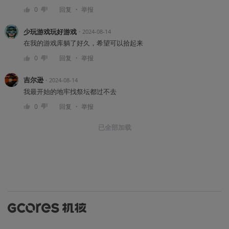
・
0
回复
举报
少玩游戏玩好游戏
・
2024-08-14
在我的游戏库躺了好久，希望可以拾起来
・
0
回复
举报
吉尔逊
・
2024-08-14
我最开始的地牢找祭坛都过不去
・
0
回复
举报
已全部加载