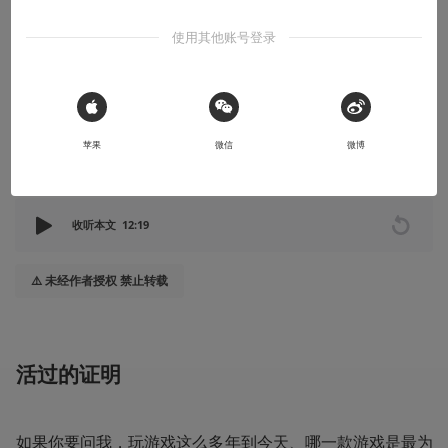
发十四载，以神之名，违逆命运！
使用其他账号登录
配得上“神”之名的史诗级独立游戏
2024-08-14
WANIVerse
 Sign in with Apple
苹果
微信
微博
本文系用户投稿，不代表机核网观点
收听本文
12:19
⚠️ 未经作者授权 禁止转载
活过的证明
如果你要问我，玩游戏这么多年到今天、哪一款游戏是最为