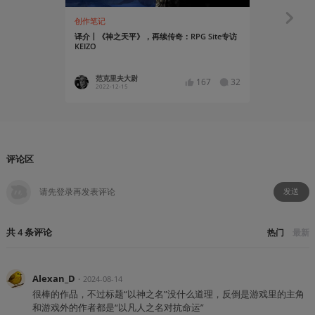
创作笔记
知识挖掘机
译介丨《神之天平》，再续传奇：RPG Site专访
《神之天平
KEIZO
范克里夫大尉
Fuger
167
32
2022-12-15
2024-07
评论区
发送
共
4
条
评论
热门
最新
Alexan_D
・
2024-08-14
很棒的作品，不过标题“以神之名”没什么道理，反倒是游戏里的主角
和游戏外的作者都是“以凡人之名对抗命运”