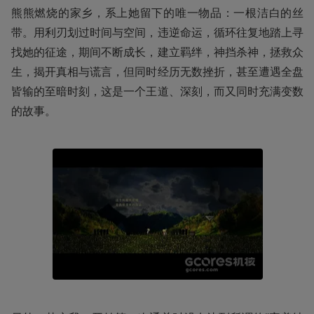
熊熊燃烧的家乡，系上她留下的唯一物品：一根洁白的丝
带。用利刃划过时间与空间，违逆命运，循环往复地踏上寻
找她的征途，期间不断成长，建立羁绊，神挡杀神，拯救众
生，揭开真相与谎言，但同时经历无数挫折，甚至遭遇全盘
皆输的至暗时刻，这是一个王道、深刻，而又同时充满变数
的故事。