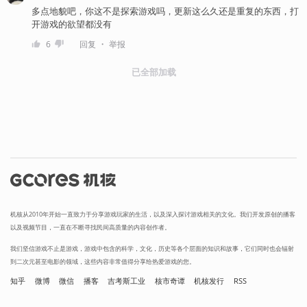
多点地貌吧，你这不是探索游戏吗，更新这么久还是重复的东西，打
开游戏的欲望都没有
・
6
回复
举报
已全部加载
机核从2010年开始一直致力于分享游戏玩家的生活，以及深入探讨游戏相关的文化。我们开发原创的播客
以及视频节目，一直在不断寻找民间高质量的内容创作者。
我们坚信游戏不止是游戏，游戏中包含的科学，文化，历史等各个层面的知识和故事，它们同时也会辐射
到二次元甚至电影的领域，这些内容非常值得分享给热爱游戏的您。
知乎
微博
微信
播客
吉考斯工业
核市奇谭
机核发行
RSS