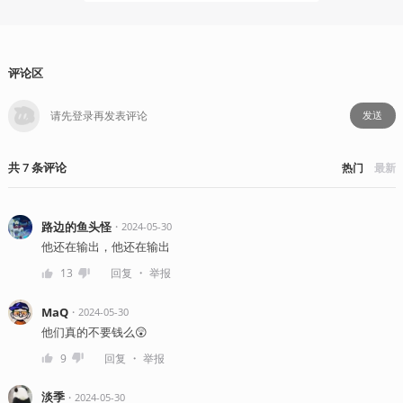
评论区
发送
共
7
条
评论
热门
最新
路边的鱼头怪
・
2024-05-30
他还在输出，他还在输出
・
13
回复
举报
MaQ
・
2024-05-30
他们真的不要钱么😲
・
9
回复
举报
淡季
・
2024-05-30