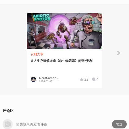
安利大帝
资讯
多人生存建筑游戏《非生物因素》简评+安利
生存恐怖游戏《
近期宣布发
NerdGamer...
YT17
22
4
2024-05-09
2024-03
评论区
发送