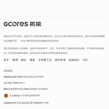
机核从2010年开始一直致力于分享游戏玩家的生活，以及深入探讨游戏相关的文化。我们开发原创的播客
以及视频节目，一直在不断寻找民间高质量的内容创作者。
我们坚信游戏不止是游戏，游戏中包含的科学，文化，历史等各个层面的知识和故事，它们同时也会辐射
到二次元甚至电影的领域，这些内容非常值得分享给热爱游戏的您。
知乎
微博
微信
播客
吉考斯工业
核市奇谭
机核发行
RSS
营业执照
增值电信业务经营许可证 京B2-20191060
京ICP备17068232号-1
网络文化经营许可证京网文[2024]1733-082号
京公网安备 11010502036937号
出版物经营许可证 新出发京零字第朝260115号