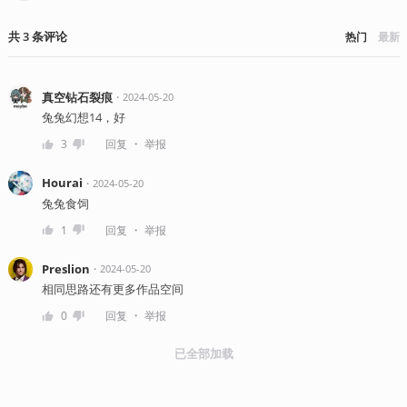
共
3
条
评论
热门
最新
真空钻石裂痕
・
2024-05-20
兔兔幻想14，好
・
3
回复
举报
Hourai
・
2024-05-20
兔兔食饲
・
1
回复
举报
Preslion
・
2024-05-20
相同思路还有更多作品空间
・
0
回复
举报
已全部加载