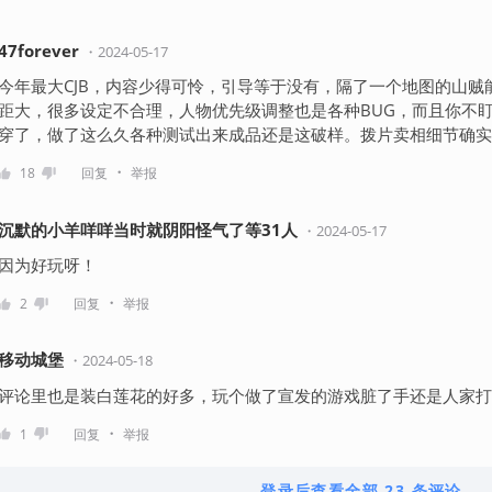
47forever
・
2024-05-17
今年最大CJB，内容少得可怜，引导等于没有，隔了一个地图的山
距大，很多设定不合理，人物优先级调整也是各种BUG，而且你不
穿了，做了这么久各种测试出来成品还是这破样。拨片卖相细节确实
・
18
回复
举报
沉默的小羊咩咩当时就阴阳怪气了等31人
・
2024-05-17
因为好玩呀！
・
2
回复
举报
移动城堡
・
2024-05-18
评论里也是装白莲花的好多，玩个做了宣发的游戏脏了手还是人家打
・
1
回复
举报
登录后查看全部 23 条评论