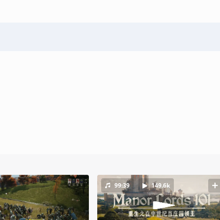
99:39
149.6k