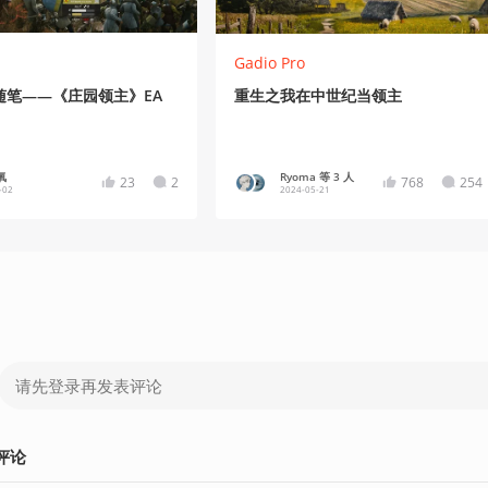
Gadio Pro
随笔——《庄园领主》EA
重生之我在中世纪当领主
氧
Ryoma 等 3 人
23
2
768
254
-02
2024-05-21
评论