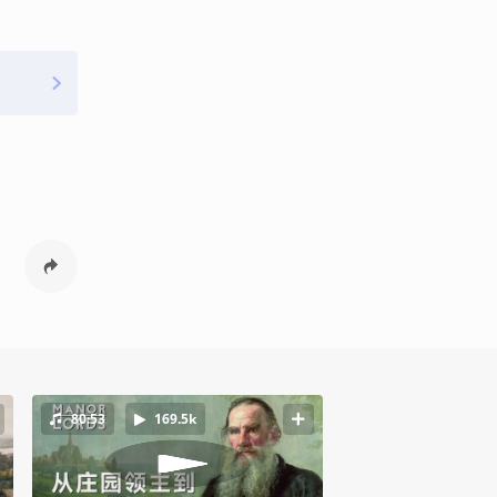
80:53
169.5k