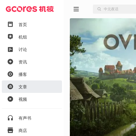
首页
机组
讨论
资讯
播客
文章
视频
有声书
商店