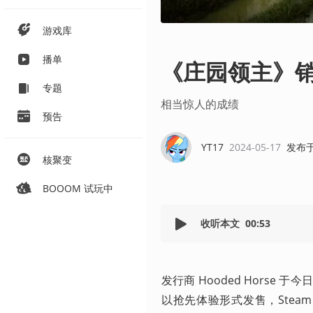
游戏库
播单
《庄园领主》
专题
相当惊人的成绩
预告
YT17
2024-05-17
发布
核聚变
BOOOM 试玩中
收听本文
00:53
发行商 Hooded Hors
以抢先体验形式发售，Stea