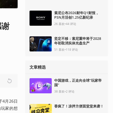
索尼公布2026财年Q1财报，
PSN月活创1.25亿新纪录
感谢
26
喜欢
•
44
评论
坚定不移：索尼重申将于2028
年初取消实体光盘生产
51
喜欢
•
118
评论
文章精选
中国游戏，正走向全球“玩家帝
国”
38
喜欢
•
2
评论
于4月26日
香疯了！凉拌方便面堂堂来袭！
纳玩家的想