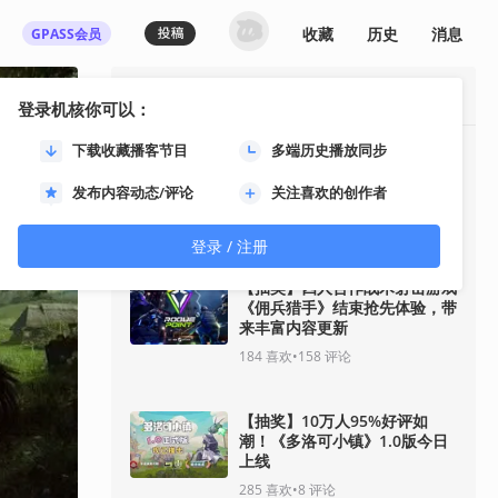
收藏
历史
消息
GPASS会员
最热资讯
登录机核你可以：
下载收藏播客节目
多端历史播放同步
《影之刃零》8月12日开启预
售！11分钟全新实机即将揭
发布内容动态/评论
关注喜欢的创作者
晓！
91
喜欢
•
33
评论
登录 / 注册
【抽奖】四人合作战术射击游戏
《佣兵猎手》结束抢先体验，带
来丰富内容更新
184
喜欢
•
158
评论
【抽奖】10万人95%好评如
潮！《多洛可小镇》1.0版今日
上线
285
喜欢
•
8
评论