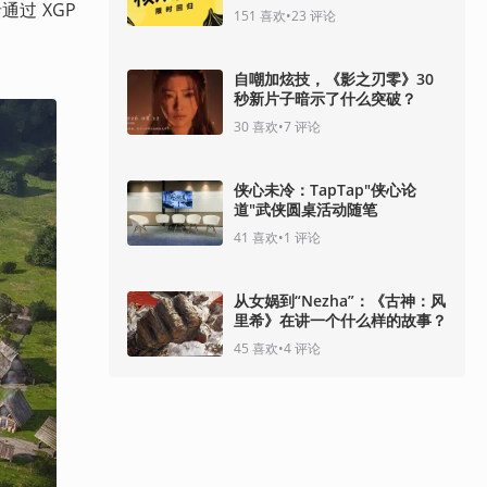
 XGP 
151
喜欢
•
23
评论
自嘲加炫技，《影之刃零》30
秒新片子暗示了什么突破？
30
喜欢
•
7
评论
侠心未冷：TapTap"侠心论
道"武侠圆桌活动随笔
41
喜欢
•
1
评论
从女娲到“Nezha”：《古神：风
里希》在讲一个什么样的故事？
45
喜欢
•
4
评论