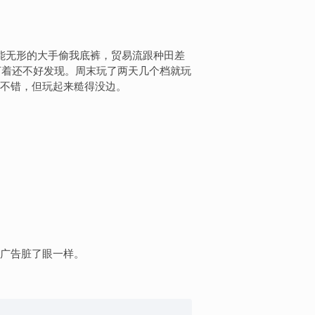
贼能无形的大手偷我底裤，贸易流跟种田差
盯着还不好发现。周末玩了两天几个档就玩
不错，但玩起来糙得没边。
广告脏了眼一样。