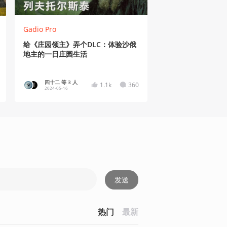
Gadio Pro
给《庄园领主》弄个DLC：体验沙俄
地主的一日庄园生活
四十二 等 3 人
1.1k
360
2024-05-16
发送
热门
最新