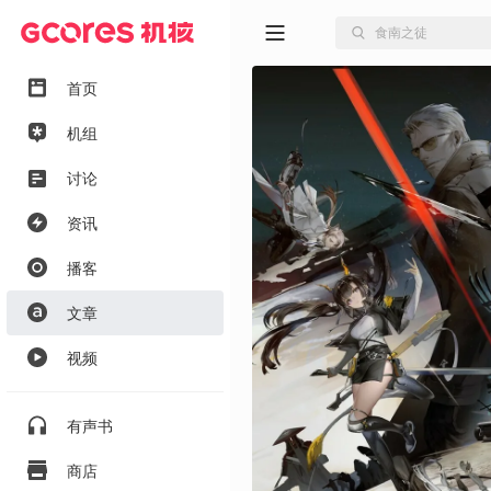
首页
机组
讨论
资讯
播客
文章
视频
有声书
商店