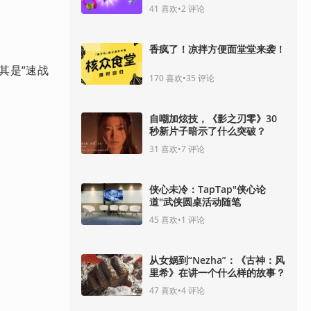
41
喜欢
•
2
评论
香疯了！凉拌方便面堂堂来袭！
其是“速战
170
喜欢
•
35
评论
自嘲加炫技，《影之刃零》30
秒新片子暗示了什么突破？
31
喜欢
•
7
评论
侠心未冷：TapTap"侠心论
道"武侠圆桌活动随笔
45
喜欢
•
1
评论
从女娲到“Nezha”：《古神：风
里希》在讲一个什么样的故事？
47
喜欢
•
4
评论