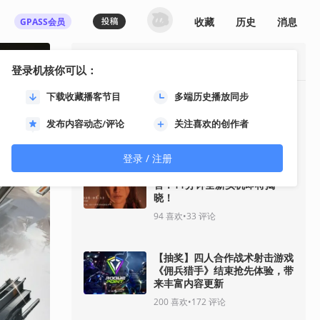
收藏
历史
消息
GPASS会员
最热资讯
登录机核你可以：
下载收藏播客节目
多端历史播放同步
《GTA6》“分量十足的一瞥”预
告将于8月28日推出
发布内容动态/评论
关注喜欢的创作者
35
喜欢
•
30
评论
登录 / 注册
《影之刃零》8月12日开启预
售！11分钟全新实机即将揭
晓！
94
喜欢
•
33
评论
【抽奖】四人合作战术射击游戏
《佣兵猎手》结束抢先体验，带
来丰富内容更新
200
喜欢
•
172
评论