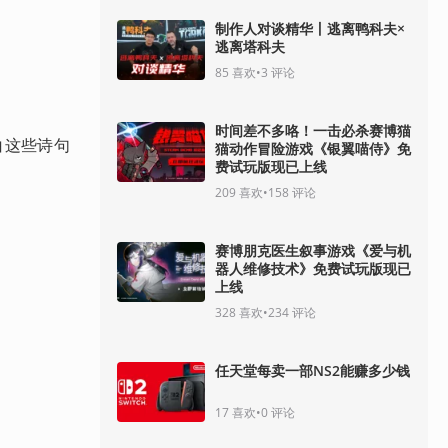
制作人对谈精华丨逃离鸭科夫×
逃离塔科夫
85
喜欢
•
3
评论
时间差不多咯！一击必杀赛博猫
白这些诗句
猫动作冒险游戏《银翼喵侍》免
费试玩版现已上线
209
喜欢
•
158
评论
赛博朋克医生叙事游戏《爱与机
器人维修技术》免费试玩版现已
上线
328
喜欢
•
234
评论
任天堂每卖一部NS2能赚多少钱
17
喜欢
•
0
评论