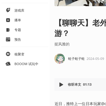
游戏库
【聊聊天】老外
播单
专题
游？
预告
挺风雅的
核聚变
蛙子蛙子蛙
2024-05-09
BOOOM 试玩中
收听本文
01:13
近日，推特上一位日本玩家@os