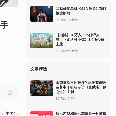
网易仙侠单机《剑心雕龙》项目
组遭解散
25
喜欢
•
44
评论
产手
【抽奖】10万人95%好评如
潮！《多洛可小镇》1.0版今日
上线
292
喜欢
•
8
评论
文章精选
希望喜欢不同难度的玩家都能乐
在其中｜机核专访《鬼武者：剑
之道》主创
35
喜欢
•
5
评论
最近中国出
展示游戏和展示花草是一种事情