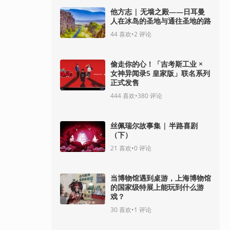
他方志 | 无墙之殿——日耳曼
人在冰岛的圣地与通往圣地的路
44
喜欢
•
2
评论
偷走你的心！「吉考斯工业 ×
女神异闻录5 皇家版」联名系列
正式发售
444
喜欢
•
380
评论
丝佩瑞尔故事集 | 半路喜剧
（下）
21
喜欢
•
0
评论
当博物馆遇到桌游，上海博物馆
的国家级特展上能玩到什么游
戏？
30
喜欢
•
1
评论