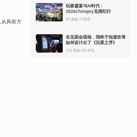
玩家盛宴与AI时代：
2026ChinaJoy见闻纪行
63
喜欢
•
3
评论
人从风俗方
在见面会现场，我终于知道吹哥
如何设计出了《沉星之序》
153
喜欢
•
20
评论