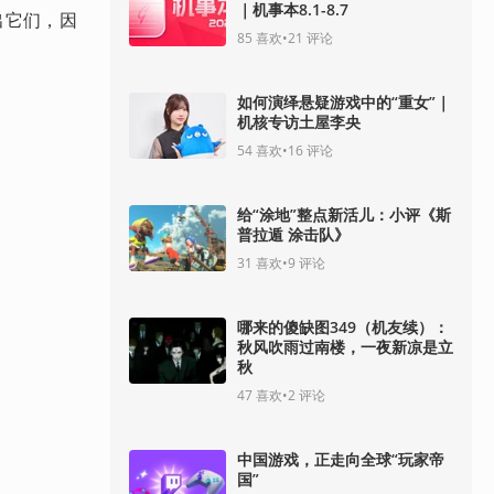
｜机事本8.1-8.7
出它们，因
85
喜欢
•
21
评论
如何演绎悬疑游戏中的“重女”｜
机核专访土屋李央
54
喜欢
•
16
评论
给“涂地”整点新活儿：小评《斯
普拉遁 涂击队》
31
喜欢
•
9
评论
哪来的傻缺图349（机友续）：
秋风吹雨过南楼，一夜新凉是立
秋
47
喜欢
•
2
评论
中国游戏，正走向全球“玩家帝
国”