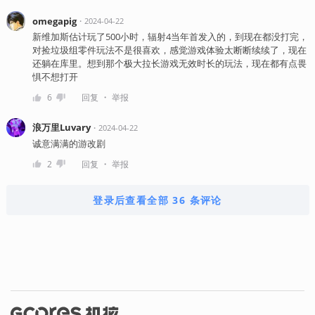
omegapig
・
2024-04-22
新维加斯估计玩了500小时，辐射4当年首发入的，到现在都没打完，
对捡垃圾组零件玩法不是很喜欢，感觉游戏体验太断断续续了，现在
还躺在库里。想到那个极大拉长游戏无效时长的玩法，现在都有点畏
惧不想打开
・
6
回复
举报
浪万里Luvary
・
2024-04-22
诚意满满的游改剧
・
2
回复
举报
登录后查看全部 36 条评论