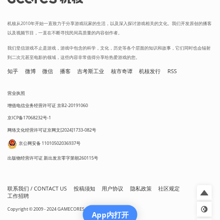
机核从2010年开始一直致力于分享游戏玩家的生活，以及深入探讨游戏相关的文化。我们开发原创的播客
以及视频节目，一直在不断寻找民间高质量的内容创作者。
我们坚信游戏不止是游戏，游戏中包含的科学，文化，历史等各个层面的知识和故事，它们同时也会辐射
到二次元甚至电影的领域，这些内容非常值得分享给热爱游戏的您。
知乎
微博
微信
播客
吉考斯工业
核市奇谭
机核发行
RSS
营业执照
增值电信业务经营许可证 京B2-20191060
京ICP备17068232号-1
网络文化经营许可证京网文[2024]1733-082号
京公网安备 11010502036937号
出版物经营许可证 新出发京零字第朝260115号
联系我们 / CONTACT US
投稿须知
用户协议
隐私政策
社区规定
工作招聘
Copyright © 2009 - 2024 GAMECORES. All Rights Reserved
App内打开