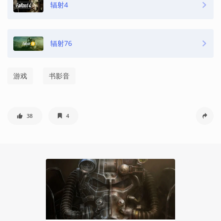
辐射4
辐射76
游戏
书影音
38
4