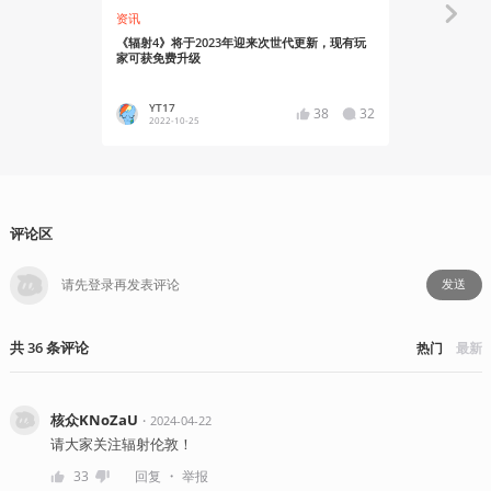
资讯
资讯
《辐射4》将于2023年迎来次世代更新，现有玩
《辐射》系列
家可获免费升级
Gardine
YT17
YT17
38
32
2022-10-25
2021-08
评论区
发送
共
36
条
评论
热门
最新
核众KNoZaU
・
2024-04-22
请大家关注辐射伦敦！
・
33
回复
举报