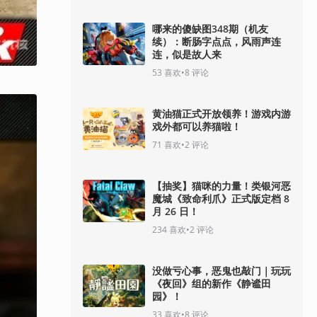
哪来的傻缺图348期（机友
续）：断肠字点点，风雨声连
连，似是故人来
53
喜欢
•
8
评论
黄油猫正式开放领养！游戏内游
戏外都可以养猫啦！
71
喜欢
•
2
评论
【抽奖】猫咪的力量！类银河恶
魔城《致命利爪》正式版定档 8
月 26 日！
234
喜欢
•
2
评论
没做亏心事，恶鬼也敲门｜玩玩
《夜回》组的新作《静谧田
园》！
33
喜欢
•
8
评论