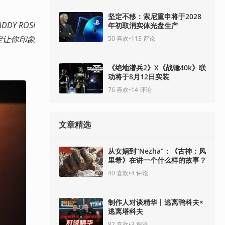
坚定不移：索尼重申将于2028
Y ROSI
年初取消实体光盘生产
一定让你印象
50
喜欢
•
113
评论
《绝地潜兵2》X《战锤40k》联
动将于8月12日实装
76
喜欢
•
14
评论
文章精选
从女娲到“Nezha”：《古神：风
里希》在讲一个什么样的故事？
40
喜欢
•
4
评论
制作人对谈精华丨逃离鸭科夫×
逃离塔科夫
82
喜欢
•
3
评论