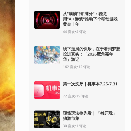
从"满帧"到"满分"：骁龙
用"AI+游戏"推动下个移动游戏
黄金十年
44
喜欢
•
4
评论
线下逛展的快乐，在于看到梦想
投进真实：「2026鹰角嘉年
华」游记
162
喜欢
•
12
评论
第一次洗牙｜机事本7.25-7.31
72
喜欢
•
19
评论
现场玩法抢先看 | 「摊开玩」
独游市集
30
喜欢
•
1
评论