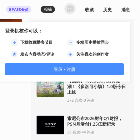
收藏
历史
消息
GPASS会员
最热资讯
登录机核你可以：
下载收藏播客节目
多端历史播放同步
【抽奖】四人合作战术射击游戏
《佣兵猎手》结束抢先体验，带
发布内容动态/评论
关注喜欢的创作者
来丰富内容更新
127
喜欢
•
106
评论
登录 / 注册
【抽奖】10万人95%好评如
潮！《多洛可小镇》1.0版今日
上线
272
喜欢
•
8
评论
索尼公布2026财年Q1财报，
PSN月活创1.25亿新纪录
26
喜欢
•
44
评论