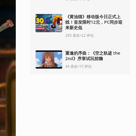
《黄油猫》移动版今日正式上
线！首发限时12元，PC同步迎
来新史低
283
喜欢
•
22
评论
重逢的序曲：《空之轨迹 the
2nd》序章试玩前瞻
44
喜欢
•
15
评论