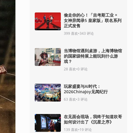
偷走你的心！「吉考斯工业 ×
女神异闻录5 皇家版」联名系列
正式发售
399
喜欢
•
343
评论
当博物馆遇到桌游，上海博物馆
的国家级特展上能玩到什么游
戏？
28
喜欢
•
0
评论
玩家盛宴与AI时代：
2026ChinaJoy见闻纪行
63
喜欢
•
3
评论
在见面会现场，我终于知道吹哥
如何设计出了《沉星之序》
139
喜欢
•
19
评论