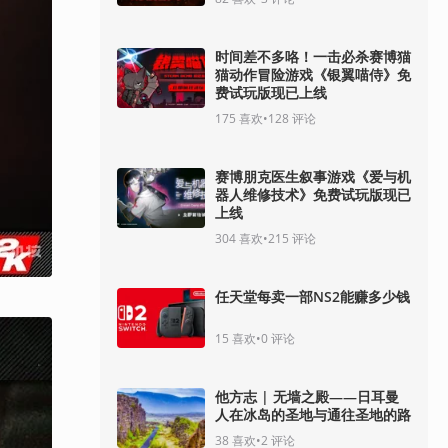
时间差不多咯！一击必杀赛博猫
猫动作冒险游戏《银翼喵侍》免
费试玩版现已上线
175
喜欢
•
128
评论
赛博朋克医生叙事游戏《爱与机
器人维修技术》免费试玩版现已
上线
304
喜欢
•
215
评论
任天堂每卖一部NS2能赚多少钱
15
喜欢
•
0
评论
他方志 | 无墙之殿——日耳曼
人在冰岛的圣地与通往圣地的路
38
喜欢
•
2
评论