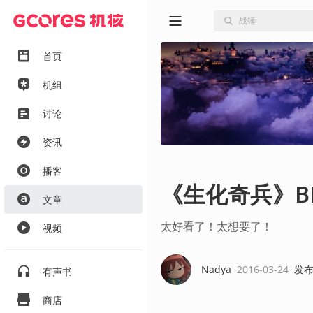
首页
机组
讨论
资讯
播客
《生化奇兵》BI
文章
太好看了！太想要了！
视频
Nadya
2016-03-24
发
有声书
商店