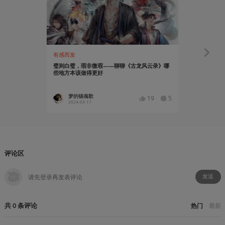
有感而发
太屎了
璧则白璧，瑕非微瑕——聊聊《古龙风云录》哪
在我因为bu
些地方本该做得更好
了
梦的镇魂歌
apate_
19
5
2024-03-17
2024-02
评论区
发送
共
0
条
评论
热门
最新