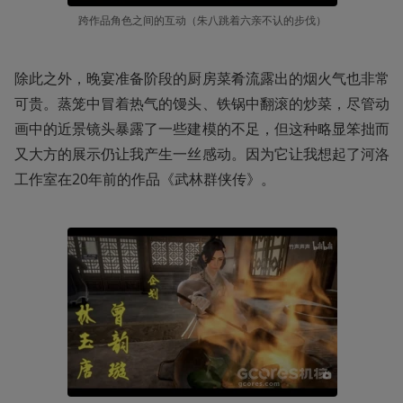
跨作品角色之间的互动（朱八跳着六亲不认的步伐）
除此之外，晚宴准备阶段的厨房菜肴流露出的烟火气也非常
可贵。蒸笼中冒着热气的馒头、铁锅中翻滚的炒菜，尽管动
画中的近景镜头暴露了一些建模的不足，但这种略显笨拙而
又大方的展示仍让我产生一丝感动。因为它让我想起了河洛
工作室在20年前的作品《武林群侠传》。