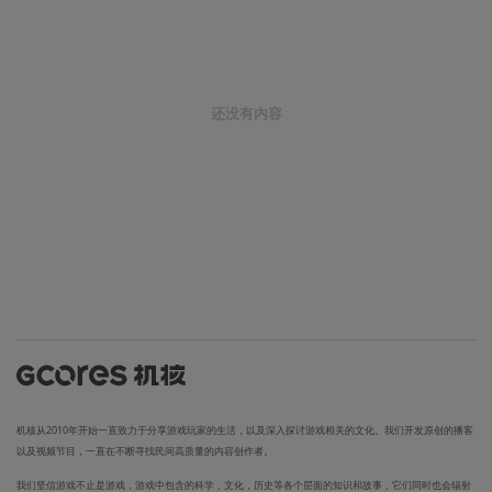
还没有内容
机核从2010年开始一直致力于分享游戏玩家的生活，以及深入探讨游戏相关的文化。我们开发原创的播客
以及视频节目，一直在不断寻找民间高质量的内容创作者。
我们坚信游戏不止是游戏，游戏中包含的科学，文化，历史等各个层面的知识和故事，它们同时也会辐射