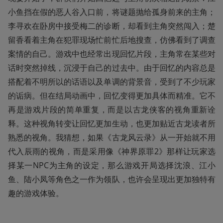
小鱼挡在假的恶人谷入口前，将谜题抛给孤身前来的主角；
李寻欢在卧房中接受梅二的诊断，却看到主角突然闯入；楚
留香看着主角在犯罪现场忙前忙后地搜查，仿佛看到了调查
案情的自己。游戏中也经常出现回忆片段，主角常在某些对
话时突然掉线，沉浸于自己的过去中。由于回忆的内容总是
搭配着不明所以的话语以及单调的背景音，受到了不少玩家
的诟病。但在结局动画中，回忆变得更加具体而精准。它不
再是游戏片段的简单重复，而是以古龙侠客的视角重新诠
释。这种视角转变让回忆更加生动，也更加贴近古龙读者所
熟悉的视角。我猜想，如果《古龙风云录》从一开始就不用
代入辰雨的视角，而是采用像《神界原罪2》那样让玩家选
择某一NPC为主角的设定，那么游戏开局选择沈浪、江小
鱼、陆小凤等角色之一作为领队，也许会呈现出更加独特有
趣的游戏体验。