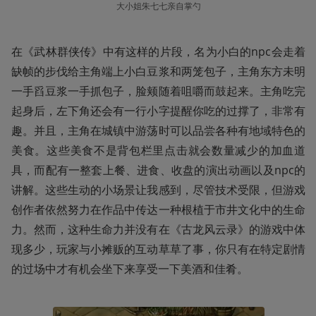
大小姐朱七七亲自掌勺
在《武林群侠传》中有这样的片段，名为小白的npc会走着
缺帧的步伐给主角端上小白豆浆和两笼包子，主角东方未明
一手舀豆浆一手抓包子，脸颊随着咀嚼而鼓起来。主角吃完
起身后，左下角还会有一行小字提醒你吃的过撑了，非常有
趣。并且，主角在城镇中游荡时可以品尝各种有地域特色的
美食。这些美食不是背包栏里点击就会数量减少的加血道
具，而配有一整套上餐、进食、收盘的演出动画以及npc的
讲解。这些生动的小场景让我感到，尽管技术受限，但游戏
创作者依然努力在作品中传达一种根植于市井文化中的生命
力。然而，这种生命力并没有在《古龙风云录》的游戏中体
现多少，玩家与小摊贩的互动草草了事，你只有在特定剧情
的过场中才有机会坐下来享受一下美酒和佳肴。