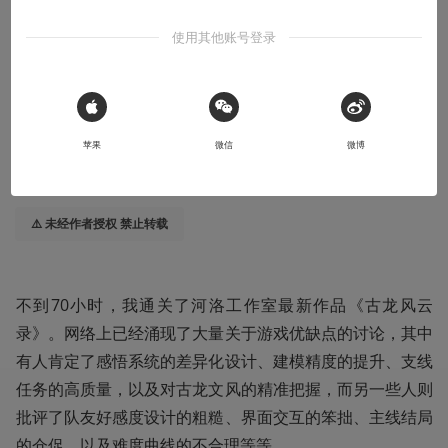
结局动画展现了我心目中这个游戏该有的样子
使用其他账号登录
2024-03-27
小蝦米
本文系用户投稿，不代表机核网观点
 Sign in with Apple
苹果
微信
微博
收听本文
06:12
⚠️ 未经作者授权 禁止转载
不到70小时，我通关了河洛工作室最新作品《古龙风云
录》。网络上已经涌现了大量关于游戏优缺点的讨论，其中
有人肯定了感悟系统的差异化设计、建模精度的提升、支线
任务的高质量，以及对古龙文风的精准把握，而另一些人则
批评了队友好感度设计的粗糙、界面交互的笨拙、主线结局
的仓促，以及难度曲线的不合理等等。