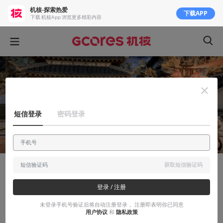
机核-探索热爱
下载APP
下载 机核App 浏览更多精彩内容
短信登录
密码登录
获取短信验证码
有感而发
登录 / 注册
一场晚宴引发的杂想——写给《古龙风云
未登录手机号验证后将自动注册登录， 注册即表明你已同意
录》
用户协议
和
隐私政策