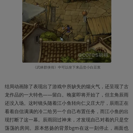
《武林群侠传》中可以坐下来品尝小白豆浆
结局动画除了表现出了游戏中所缺失的烟火气，还呈现了古
龙作品的一大特色——留白。晚宴即将开始了，但主角辰雨
还没入场。这时镜头随着江小鱼转向仁义庄大厅，辰雨正在
看着自信满满的冷二给另一个自己布置任务，而江小鱼的出
现打断了这一幕。辰雨回过神来，才发现自己对着的只是空
荡荡的房间。原本悠扬的背景bgm在这一刻停止，画面也