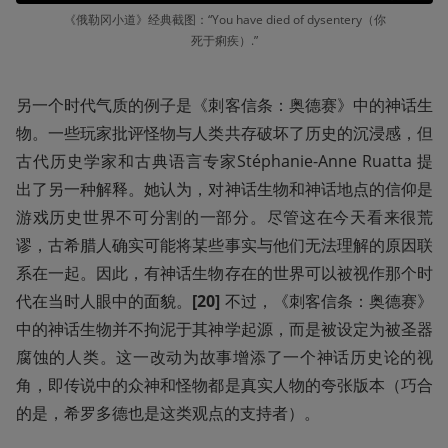
《俄勒冈小道》经典截图：“You have died of dysentery（你
死于痢疾）.”
另一个时代气质的例子是《刺客信条：奥德赛》中的神话生
物。一些玩家批评怪物与人类共存破坏了历史的沉浸感，但
古代历史学家和古典语言专家Stéphanie-Anne Ruatta 提
出了另一种解释。她认为，对神话生物和神话地点的信仰是
游戏历史世界不可分割的一部分。尽管这在今天看来很荒
谬，古希腊人确实可能将某些事实与他们无法理解的原因联
系在一起。因此，有神话生物存在的世界可以被视作那个时
代在当时人眼中的面貌。
[20] 
不过，《刺客信条：奥德赛》
中的神话生物并不拘泥于其神学起源，而是被设定为被圣器
腐蚀的人类。这一改动为故事增添了一个神话历史论的视
角，即传说中的众神和怪物都是真实人物的夸张版本（巧合
的是，希罗多德也是这类观点的支持者）。