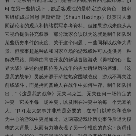
者”，这极有可能造成他们是善良的统治者的危险印象。
[1
6] 
在另一些情况下，缺乏客观性的是特定游戏角色，如刺
客组织成员肖恩·黑斯廷斯（Shaun Hastings）以英国人兼
阴谋论者的观点和情绪撰写参考资料。但如果游戏未能从其
它视角提供补充叙事，部分玩家会误以为这就是制作团队对
某些历史事件的态度。关于这个问题，一些同样以战争为背
景、但叙事超越种族和国家立场的游戏或许可以提供另一种
解决思路。同样由育碧开发的解谜冒险游戏《勇敢的心：世
界大战》讲述的是四位卷入战争的男女所经历的磨难。《这
是我的战争》灵感来源于萨拉热窝围城战役，游戏不再关注
前线战斗，而是拷问普通人在战争中如何生存。制作团队指
出，“《这是我的战争》无关乌克兰、无关任何一场特定的
冲突，它关乎每一场冲突，以及困在冲突中的每一个无辜的
人。”
[17] 
宏大叙事并非总是必要的，在专门以冲突和战争
为中心的游戏中更是如此。这两部游戏让历史事件后退为模
糊的大背景，从而有力地表现了另一个维度的真实：所谓伟