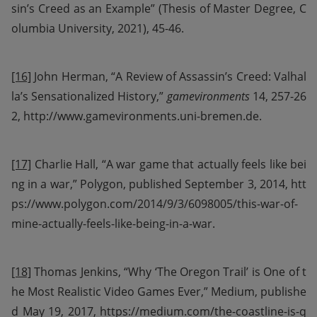
sin’s Creed as an Example” (Thesis of Master Degree, C
olumbia University, 2021), 45-46.
[16]
 John Herman, “A Review of Assassin’s Creed: Valhal
la’s Sensationalized History,” 
gamevironments
 14, 257-26
2, http://www.gamevironments.uni-bremen.de.
[17]
 Charlie Hall, “A war game that actually feels like bei
ng in a war,” Polygon, published September 3, 2014, htt
ps://www.polygon.com/2014/9/3/6098005/this-war-of-
mine-actually-feels-like-being-in-a-war.
[18]
 Thomas Jenkins, “Why ‘The Oregon Trail’ is One of t
he Most Realistic Video Games Ever,” Medium, publishe
d May 19, 2017, https://medium.com/the-coastline-is-q