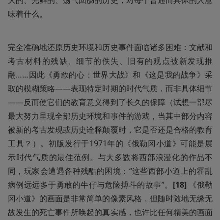
大的、光鲜的、荡气回肠的历史，对每个普通而具体的人意
味着什么。
完全准确地还原历史环境和历史事件面临诸多困难：文献和
考古材料的残缺、细节的佚失、旧有的观点被新发现推
翻……因此《勇敢的心：世界大战》和《这是我的战争》采
取的模糊策略——表现特定时期的时代气质，而非具体细节
——反而使它们的教育意义得到了长久的保障（试想一部尽
最大努力呈现全部历史环境和事件的游戏，当其中部分内容
被新的考古发现或历史诠释颠覆时，它是否还是合格的教育
工具？）。初版发行于1971年的《俄勒冈小道》可能是展
示时代气质的最佳范例。与大多数将西部浪漫化的作品不
同，玩家会遭遇各种残酷的困境：“这些西部小道上的霍乱
病例远远多于勇敢的牛仔与危险搏斗的故事”。
[18] 
《俄勒
冈小道》的画面是非常简单的像素风格，但随时随地无缘无
故发生的死亡事件所唤起的真实感，也许比任何精美的画面