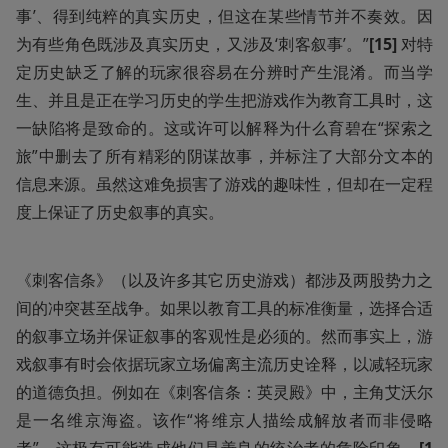
事’、得到纯粹的真实历史，但这在某些情节并不奏效。因
为有些角色既涉及真实历史，又涉及‘刺客叙事’。”
[15] 
对特
定历史缺乏了解的玩家很容易在分辨时产生混淆。而当学
生、并且是正在学习历史的学生把游戏作为教育工具时，这
一缺陷将是致命的。这或许可以解释为什么育碧在“探索之
旅”中删去了所有精彩的阴谋故事，并标注了大部分文本的
信息来源。虽然这难免损害了游戏的趣味性，但却在一定程
度上保证了历史叙事的真实。
《刺客信条》（以及许多其它历史游戏）都涉及两股势力之
间的冲突甚至战争。如果以教育工具的标准衡量，选择合适
的叙事立场并保证叙事的客观性是必须的。然而事实上，游
戏叙事有时会依据玩家立场偏离主流历史诠释，以减轻玩家
的道德负担。例如在《刺客信条：英灵殿》中，主角艾沃尔
是一名维京海盗。该作“将维京人描绘成解放者而非侵略