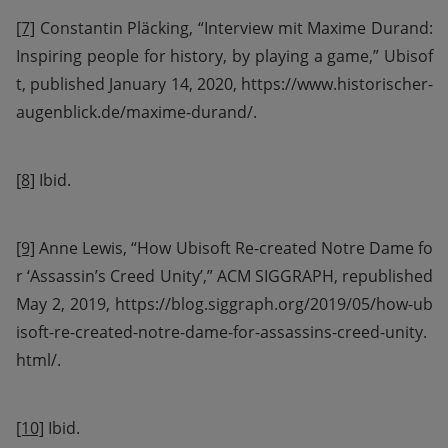
[7]
 Constantin Pläcking, “Interview mit Maxime Durand: 
Inspiring people for history, by playing a game,” Ubisof
t, published January 14, 2020, https://www.historischer-
augenblick.de/maxime-durand/.
[8]
 Ibid.
[9]
 Anne Lewis, “How Ubisoft Re-created Notre Dame fo
r ‘Assassin’s Creed Unity’,” ACM SIGGRAPH, republished 
May 2, 2019, https://blog.siggraph.org/2019/05/how-ub
isoft-re-created-notre-dame-for-assassins-creed-unity.
html/.
[10]
 Ibid.