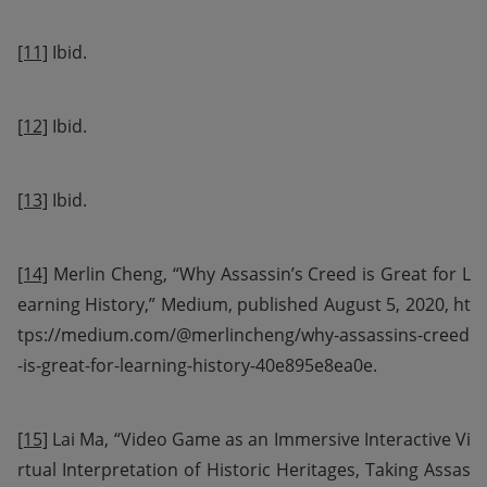
[11]
 Ibid.
[12]
 Ibid.
[13]
 Ibid.
[14]
 Merlin Cheng, “Why Assassin’s Creed is Great for L
earning History,” Medium, published August 5, 2020, ht
tps://medium.com/@merlincheng/why-assassins-creed
-is-great-for-learning-history-40e895e8ea0e.
[15]
 Lai Ma, “Video Game as an Immersive Interactive Vi
rtual Interpretation of Historic Heritages, Taking Assas