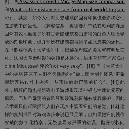
例，见
Assassin's Creed : Mirage Map Size comparison
和
What is the distance scale from real world to gam
e?
）。其次，如今人们对历史建筑的固有印象也会影响它们
在游戏中的呈现。《刺客信条：奥德赛》中色彩斑斓的寺庙
固然有效地颠覆了所有古希腊建筑都由肃穆的白色大理石砌
成的刻板印象，但并非所有建筑都得到了如此忠实的还原。
在《刺客信条：大革命》中，巴黎圣母院的尖顶就有明显变
化。法国大革命时期的尖顶是木质的，借用育碧艺术家 Car
oline Miousse的评论“not very sexy”。
[10] 
但《大革命》
中的尖塔还原了人们今天熟悉的样貌，因为制作团队“不希
望玩家错过登上尖塔、从顶端俯瞰巴黎的机会”。
[11] 
此
外，版权问题也是阻碍电子游戏重现某些标志性建筑元素的
原因。巴黎圣母院的管风琴和玫瑰花窗都有版权保护，因此
艺术家只能试图描绘人们在现实中观看它们的感觉。
[12] 
这
样的复刻成果对游戏体验来说已经足够，但如果把它们视作
权威的数字化档案，无疑会导致严重的错误。抛开版权问