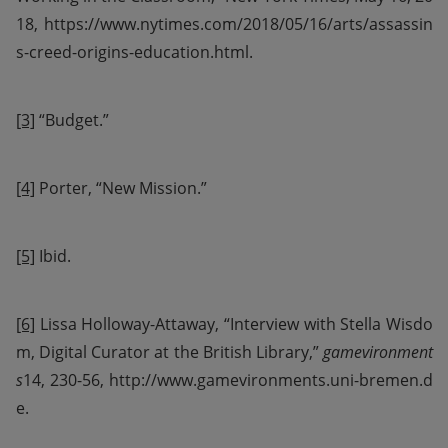
18, https://www.nytimes.com/2018/05/16/arts/assassin
s-creed-origins-education.html.
[3]
 “Budget.”
[4]
 Porter, “New Mission.”
[5]
 Ibid.
[6]
 Lissa Holloway-Attaway, “Interview with Stella Wisdo
m, Digital Curator at the British Library,” 
gamevironment
s
14, 230-56, http://www.gamevironments.uni-bremen.d
e.