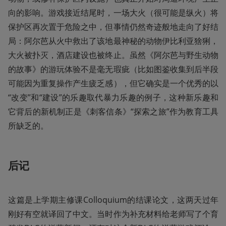
向的影响。游戏接近结尾时，一场大火（很可能是纵火）将
保护区再次置于危险之中，但事情仍然奇迹般地走向了好结
局：阿尔芭从火中救出了该地最神秘的动物伊比利亚猞猁，
大火被扑灭，酒店建设也被终止。虽然《阿尔芭与野生动物
的故事》的游玩体验不是毫无瑕疵（比如图鉴收集到后半段
可能因为重复操作产生疲乏感），但它确实是一个优秀的以
“改变”和“建设”的乐趣取代暴力乐趣的例子，这种新乐趣和
它背后的新机制正是《刺客信条》“探索之旅”作为教育工具
所缺乏的。
后记
这篇是上学期主修课Colloquium的结课论文，这两天过年
刚好有空就译回了中文。当时作为补充材料给老师写了个育