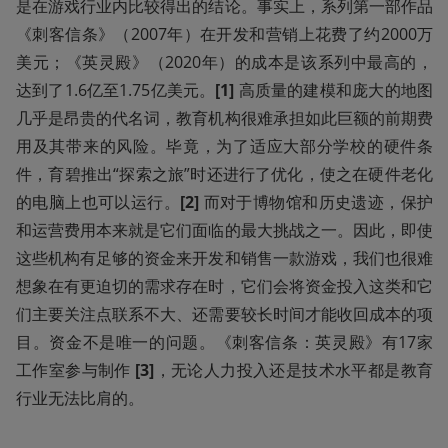
是在游戏行业内比较得出的结论。事实上，系列第一部作品
《刺客信条》（2007年）在开发和营销上花费了约2000万
美元；《英灵殿》（2020年）的成本是该系列中最高的，
达到了1.6亿至1.75亿美元。
[1]
 高质量的建模和庞大的地图
几乎是昂贵的代名词，教育机构很难承担如此巨额的前期费
用及其带来的风险。毕竟，为了适应大部分学校的硬件条
件，育碧推出“探索之旅”时还进行了优化，使之在硬件老化
的电脑上也可以运行。
[2] 
而对于博物馆和历史遗迹，保护
和运营费用本来就是它们面临的最大挑战之一。因此，即使
这些机构有足够的资金来开发和销售一款游戏，我们也很难
想象在有更迫切的需求存在时，它们会将资金投入这类和它
们主要关注点联系不大、还需要较长时间才能收回成本的项
目。资金不是唯一的问题。《刺客信条：英灵殿》有17家
工作室参与制作 
[3]
，无论人力投入还是技术水平都是教育
行业无法比肩的。