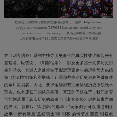
巴黎圣母院玫瑰花窗游戏截图与实景对比（图源：https://www.
polygon.com/features/22790314/assassins-creed-unity-not
re-dame-restoration-accuracy），从高亮可以看出游戏花窗
由单位图形旋转得到，而真实花窗的每一格都是不同图案
在《刺客信条》系列中找寻历史事件的真实性或许听起来有
些荒谬。应该说，《刺客信条》，以及更多基于真实历史衍
生的游戏，其迷人之处就在于假定玩家参与的虚构势力或组
织（如刺客组织和圣殿骑士）是那些推动历史进程关键事件
的幕后策划者。因此，要求这些游戏完全呈现历史原貌既不
现实、也有违它们的娱乐初衷。真正的问题在于，我们是否
可能划清属于真实历史的叙事与《刺客信条》虚构叙事之间
的界限。就像Lai Ma指出的那样：“玩家似乎可以通过删除
故事中所有涉及‘圣殿骑士’和‘刺客’的情节来摆脱‘刺客叙