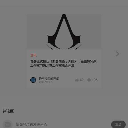
资讯
资讯
育碧正式确认《刺客信条：无限》，由蒙特利尔
育碧公布《
工作室与魁北克工作室联合开发
E3
势不可挡的肖尔
Nadya
42
105
2021-07-07
2018-06
评论区
发送