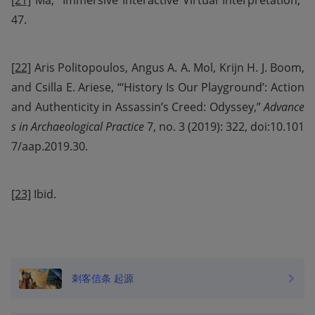
47.
[22]
 Aris Politopoulos, Angus A. A. Mol, Krijn H. J. Boom, 
and Csilla E. Ariese, “‘History Is Our Playground’: Action 
and Authenticity in Assassin’s Creed: Odyssey,” 
Advance
s in Archaeological Practice
 7, no. 3 (2019): 322, doi:10.101
7/aap.2019.30.
[23]
 Ibid.
刺客信条 起源