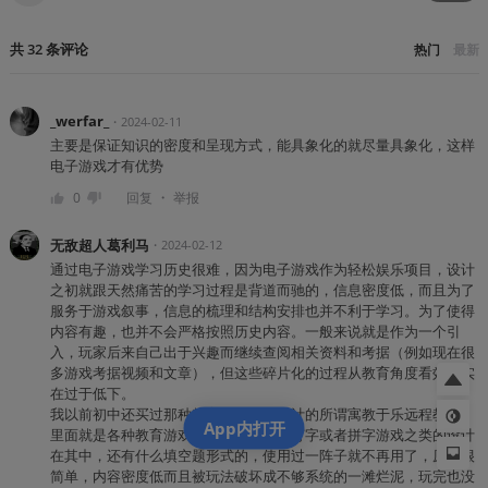
共
32
条
评论
热门
最新
_werfar_
・
2024-02-11
主要是保证知识的密度和呈现方式，能具象化的就尽量具象化，这样
电子游戏才有优势
・
0
回复
举报
无敌超人葛利马
・
2024-02-12
通过电子游戏学习历史很难，因为电子游戏作为轻松娱乐项目，设计
之初就跟天然痛苦的学习过程是背道而驰的，信息密度低，而且为了
服务于游戏叙事，信息的梳理和结构安排也并不利于学习。为了使得
内容有趣，也并不会严格按照历史内容。一般来说就是作为一个引
入，玩家后来自己出于兴趣而继续查阅相关资料和考据（例如现在很
多游戏考据视频和文章），但这些碎片化的过程从教育角度看效率实
在过于低下。
我以前初中还买过那种教育机构专门设计的所谓寓教于乐远程教育，
App内打开
里面就是各种教育游戏，类似青蛙过河打字或者拼字游戏之类的设计
在其中，还有什么填空题形式的，使用过一阵子就不再用了，原因很
简单，内容密度低而且被玩法破坏成不够系统的一滩烂泥，玩完也没