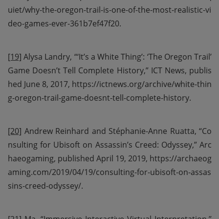
uiet/why-the-oregon-trail-is-one-of-the-most-realistic-vi
deo-games-ever-361b7ef47f20.
[19]
 Alysa Landry, “‘It’s a White Thing’: ‘The Oregon Trail’ 
Game Doesn’t Tell Complete History,” ICT News, publis
hed June 8, 2017, https://ictnews.org/archive/white-thin
g-oregon-trail-game-doesnt-tell-complete-history.
[20]
 Andrew Reinhard and Stéphanie-Anne Ruatta, “Co
nsulting for Ubisoft on Assassin’s Creed: Odyssey,” Arc
haeogaming, published April 19, 2019, https://archaeog
aming.com/2019/04/19/consulting-for-ubisoft-on-assas
sins-creed-odyssey/.
[21]
 Ma, “Immersive Interactive Virtual Interpretation,” 