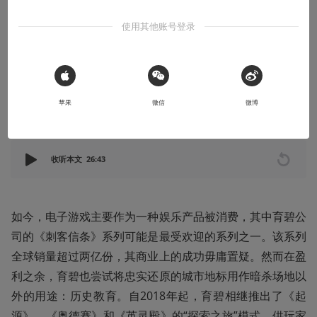
“探索之旅”说起
使用其他账号登录
我们可以在电子游戏中学习历史吗？
2024-02-11
怪化乌鸦
 Sign in with Apple
苹果
微信
微博
本文系用户投稿，不代表机核网观点
收听本文
26:43
如今，电子游戏主要作为一种娱乐产品被消费，其中育碧公
司的《刺客信条》系列可能是最受欢迎的系列之一。该系列
全球销量超过两亿份，其商业上的成功毋庸置疑。然而在盈
利之余，育碧也尝试将忠实还原的城市地标用作暗杀场地以
外的用途：历史教育。自2018年起，育碧相继推出了《起
源》、《奥德赛》和《英灵殿》的“探索之旅”模式，供玩家