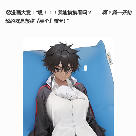
②漫画大意：“哎！！！我能摸摸看吗？——
啊？我一开始
说的就是想摸【那个】哦❤
！”