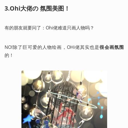
3.Ohi大佬の 氛围美图！
有的朋友就要问了：Ohi佬难道只画人物吗？
NO!除了巨可爱的人物绘画，OHi佬其实也是
很会画氛围
的！