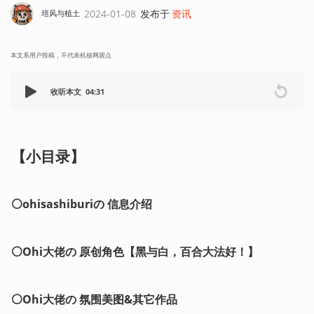
2024-01-08
发布于
资讯
培风与植土
本文系用户投稿，不代表机核网观点
收听本文
04:31
【小目录】
⚪ohisashiburiの 信息介绍
⚪Ohi大佬の 原创角色【黑与白，百合大法好！】
⚪Ohi大佬の 氛围美图&其它作品