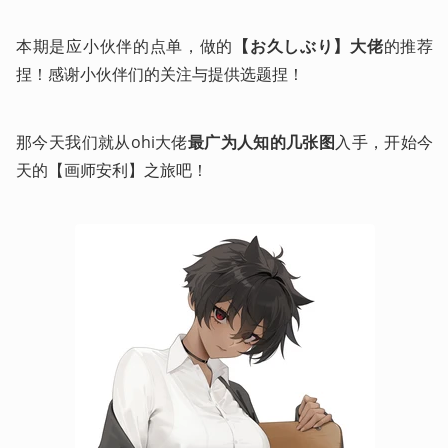
本期是应小伙伴的点单，做的
【お久しぶり】大佬
的推荐
捏！感谢小伙伴们的关注与提供选题捏！
那今天我们就从ohi大佬
最广为人知的几张图
入手，开始今
天的【画师安利】之旅吧！