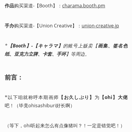
作品
购买渠道-【Booth】：
charama.booth.pm
手办
购买渠道-【Union Creative】：
union-creative.jp
*
【Booth】-【キャラマ】
的账号上贩卖【
画集、签名色
纸、亚克力立牌、卡套、手环
】等周边。
前言：
*以下咱就称呼本期画师
【お久しぶり】
为
【ohi】大佬
吧！（毕竟ohisashiburi好长啊）
（等下，ohi听起来怎么有点像猪叫？！一定是错觉吧！）