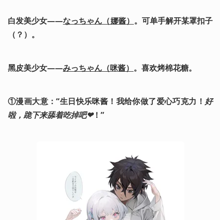
白发美少女——
なっちゃん（娜酱）
。可单手解开某罩扣子
（？）。
黑皮美少女——
みっちゃん（咪酱）
。喜欢烤棉花糖。
①漫画大意：“生日快乐咪酱！我给你做了爱心巧克力！
好
啦，跪下来舔着吃掉吧❤
！”