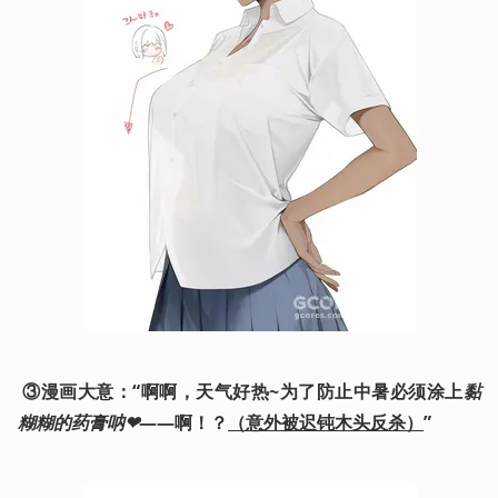
③漫画大意：“啊啊，天气好热~为了防止中暑必须涂上
黏
糊糊的药膏呐❤
——啊！？
（意外被迟钝木头反杀）
”