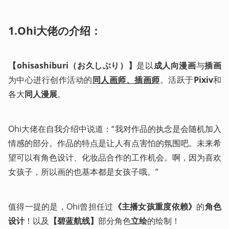
1.Ohi大佬の介绍：
【ohisashiburi（お久しぶり）】
是以
成人向漫画
与
插画
为中心进行创作活动的
同人画师、插画师
。活跃于
Pixiv
和
各大
同人漫展
。
Ohi大佬在自我介绍中说道：“我对作品的执念是会随机加入
情感的部分。作品的特点是让人有点害怕的氛围吧。未来希
望可以有角色设计、化妆品合作的工作机会。啊，因为喜欢
女孩子，所以画的也基本都是女孩子哦。”
值得一提的是，Ohi曾担任过
《主播女孩重度依赖》
的
角色
设计
！以及
【碧蓝航线】
部分角色
立绘
的绘制！