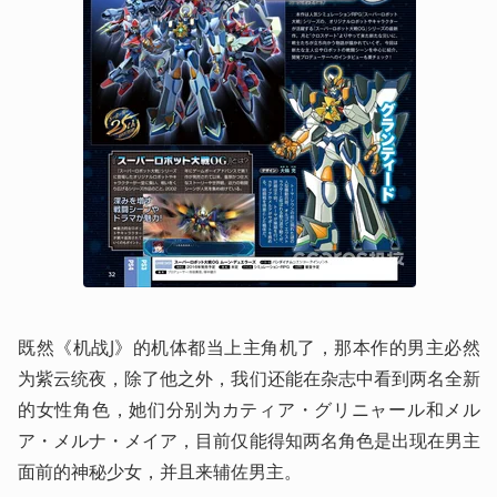
既然《机战J》的机体都当上主角机了，那本作的男主必然
为紫云统夜，除了他之外，我们还能在杂志中看到两名全新
的女性角色，她们分别为カティア・グリニャール和メル
ア・メルナ・メイア，目前仅能得知两名角色是出现在男主
面前的神秘少女，并且来辅佐男主。