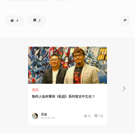
4
2
18:36
资讯
聊聊产业
制作人如何看待《机战》系列首次中文化？
寺田贵信 &
昊崙
Kaz
6
18
2016-07-30
2025