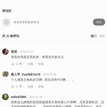
评论区
发送
共
32
条
评论
热门
最新
君君
・
2016-01-22
很喜欢用真实系机体，希望这代多出点
・
0
回复
举报
路人甲_7oa3k81m15
・
2016-01-26
个人感觉主角机好丑啊- -而且没有PSV啊。。。
・
0
回复
举报
soled236A
・
2016-01-25
统夜这么娘炮的造型跟超级系主角机真心不搭啊，尤其是换机后，还
不如给钢铁番长开………另外机核果然pc魂啊，没啥系列fans，而且