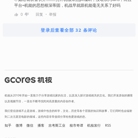
平台=机能的思想根深蒂固，机战早就跟机能毫无关系了好吗
・
0
回复
举报
登录后查看全部 32 条评论
机核从2010年开始一直致力于分享游戏玩家的生活，以及深入探讨游戏相关的文化。我们开发原创的播客
以及视频节目，一直在不断寻找民间高质量的内容创作者。
我们坚信游戏不止是游戏，游戏中包含的科学，文化，历史等各个层面的知识和故事，它们同时也会辐射
到二次元甚至电影的领域，这些内容非常值得分享给热爱游戏的您。
知乎
微博
微信
播客
吉考斯工业
核市奇谭
机核发行
RSS