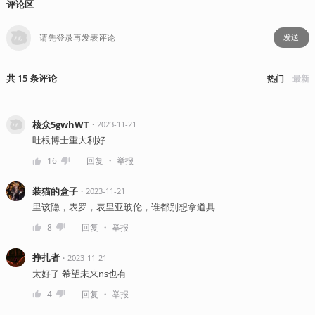
评论区
发送
共
15
条
评论
热门
最新
核众5gwhWT
・
2023-11-21
吐根博士重大利好
・
16
回复
举报
装猫的盒子
・
2023-11-21
里该隐，表罗，表里亚玻伦，谁都别想拿道具
・
8
回复
举报
挣扎者
・
2023-11-21
太好了 希望未来ns也有
・
4
回复
举报