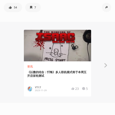
54
7
资讯
资讯
《以撒的结合：忏悔》多人联机模式将于本周五
《以撒的结合
开启首轮测试
推出主机版
YT17
Asgor
23
5
2023-11-29
2021-11