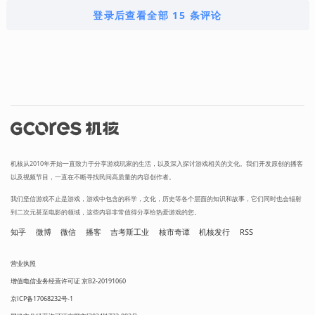
登录后查看全部 15 条评论
机核从2010年开始一直致力于分享游戏玩家的生活，以及深入探讨游戏相关的文化。我们开发原创的播客
以及视频节目，一直在不断寻找民间高质量的内容创作者。
我们坚信游戏不止是游戏，游戏中包含的科学，文化，历史等各个层面的知识和故事，它们同时也会辐射
到二次元甚至电影的领域，这些内容非常值得分享给热爱游戏的您。
知乎
微博
微信
播客
吉考斯工业
核市奇谭
机核发行
RSS
营业执照
增值电信业务经营许可证 京B2-20191060
京ICP备17068232号-1