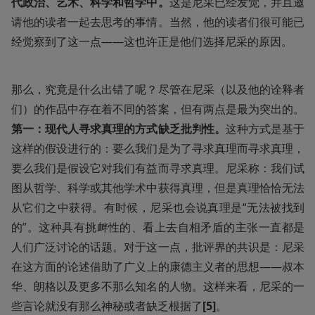
代政治、艺术、科学和哲学中。
这是尼采已经发觉，并且邀
请他的读者一起去思考的事情。当然，他的读者们很可能已
经觉察到了这一点——这也许正是他们选择尼采的原因。
那么，究竟是什么出错了呢？尽管在尼采（以及他的诠释者
们）的作品中存在着不同的答案，但有两点是最为突出的。
第一：现代人寻求真理的方式缺乏批判性。
这种方式是基于
这样的假设进行的：要么我们是为了寻求真理而寻求真理，
要么我们是假设它对我们有益而寻求真理。尼采称：我们试
图从哲学、科学或其他学术中获得真理，但是真理恰恰无法
从它们之中获得。有时候，尼采也会说真理是“无法被找到
的”。这种具有挑衅性的、看上去自相矛盾的主张一直都是
人们广泛讨论的话题。对于这一点，批评界的共识是：尼采
在这方面的论述借助了广义上的康德主义者的思想——叔本
华、朗格以及更多不那么知名的人物。这样来看，尼采的一
些言论就没有那么神秘或者缺乏根据了
[5]
。