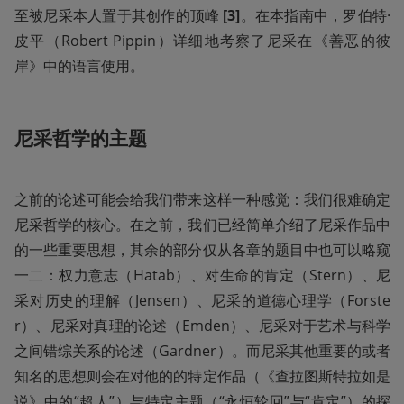
至被尼采本人置于其创作的顶峰 
[3]
。在本指南中，罗伯特·
皮平（Robert Pippin）详细地考察了尼采在《善恶的彼
岸》中的语言使用。
尼采哲学的主题
之前的论述可能会给我们带来这样一种感觉：我们很难确定
尼采哲学的核心。在之前，我们已经简单介绍了尼采作品中
的一些重要思想，其余的部分仅从各章的题目中也可以略窥
一二：权力意志（Hatab）、对生命的肯定（Stern）、尼
采对历史的理解（Jensen）、尼采的道德心理学（Forste
r）、尼采对真理的论述（Emden）、尼采对于艺术与科学
之间错综关系的论述（Gardner）。而尼采其他重要的或者
知名的思想则会在对他的的特定作品（《查拉图斯特拉如是
说》中的“超人”）与特定主题（“永恒轮回”与“肯定”）的探