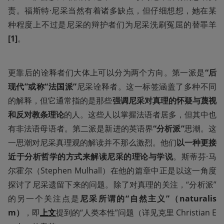
责。福斯特·尼采当然有着诸多缺点，但仔细想想，她在某
种程度上不过是尼采的辩护者们为尼采洗刷冤屈的替罪羊
[1]
。
更靠后的诠释者们大体上可以分为两个方向。第一派是
“后
现代”或称“法国派”
尼采诠释者。这一标签涵盖了多种不同
的解释，但它通常指的是那些
强调尼采对真理的怀疑与蔑视
和反对教条理论
的人。这些人以掌握法语者居多，但其中也
有非法语母语者。第二派是新进的英语界
“分析派”
思潮。这
一思潮对尼采真理观的解读并不那么激烈。他们
以一种更接
近于分析哲学的方式来解读尼采的理论与学说
。斯蒂芬·马
尔霍尔（Stephen Mulhall）在他的篇章中正是以这一角度
探讨了尼采遗留下来的问题。除了对真理的关注，“分析派”
的另一个关注点是
尼采所谓的“自然主义”（naturalis
m）
，即
上文
提到的“人类本性”问题（详见克里 Christian E