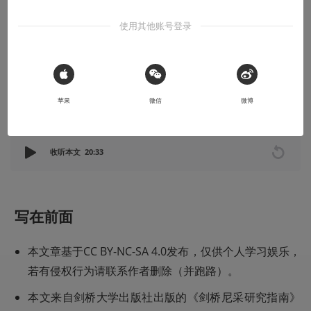
本文来自剑桥大学出版社出版的《剑桥尼采研究指南》导读篇，原
使用其他账号登录
作者为汤姆·斯特恩（Tom Stern）。本节为导读篇截选，涉及尼采
的著作，题目系译者自拟。
2023-11-20
Lotophagos
 Sign in with Apple
苹果
微信
微博
本文系用户投稿，不代表机核网观点
收听本文
20:33
写在前面
本文章基于CC BY-NC-SA 4.0发布，仅供个人学习娱乐，
若有侵权行为请联系作者删除（并跑路）。
​本文来自剑桥大学出版社出版的《剑桥尼采研究指南》