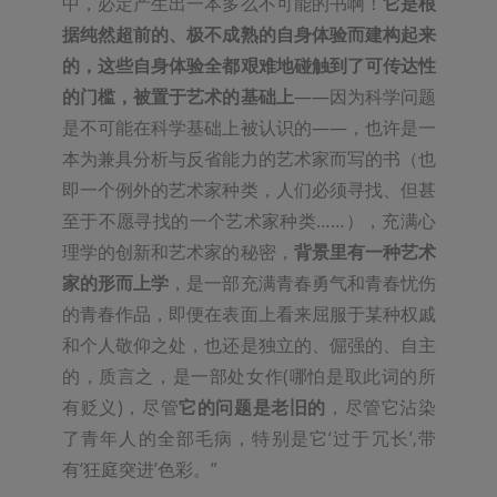
中，必定产生出一本多么不可能的书啊！
它是根
据纯然超前的、极不成熟的自身体验而建构起来
的，这些自身体验全都艰难地碰触到了可传达性
的门槛，被置于艺术的基础上
——因为科学问题
是不可能在科学基础上被认识的——，也许是一
本为兼具分析与反省能力的艺术家而写的书（也
即一个例外的艺术家种类，人们必须寻找、但甚
至于不愿寻找的一个艺术家种类……），充满心
理学的创新和艺术家的秘密，
背景里有一种艺术
家的形而上学
，是一部充满青春勇气和青春忧伤
的青春作品，即便在表面上看来屈服于某种权戚
和个人敬仰之处，也还是独立的、倔强的、自主
的，质言之，是一部处女作(哪怕是取此词的所
有贬义)，尽管
它的问题是老旧的
，尽管它沾染
了青年人的全部毛病，特别是它‘过于冗长’,带
有‘狂庭突进’色彩。”