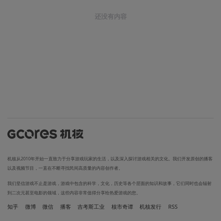
还没有内容
机核从2010年开始一直致力于分享游戏玩家的生活，以及深入探讨游戏相关的文化。我们开发原创的播客
以及视频节目，一直在不断寻找民间高质量的内容创作者。
我们坚信游戏不止是游戏，游戏中包含的科学，文化，历史等各个层面的知识和故事，它们同时也会辐射
到二次元甚至电影的领域，这些内容非常值得分享给热爱游戏的您。
知乎
微博
微信
播客
吉考斯工业
核市奇谭
机核发行
RSS