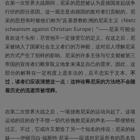
在第一次世界大战期间，尼采的思想被认为是德国发起战争
行径的部分原因。这一观念是由德国的敌对者们贡献的。尼
采的思想有时被他们称为“反基督教欧洲的尼采主义（Nietz
scheanism against Christian Europe）”——尼采可能会
喜欢这个头衔，尽管他不一定接受它的定义。在这之后，尼
采被纳入了国家社会主义者们的万神殿，这对后人理解尼采
的方式产生了别样的影响。尼采的许多主张与引文都被第三
帝国的宣传者们断章取义地拿来满足自己的需求。因此，这
部分的解释在一定程度上是非法的，且不忠实于文本。
不
过，读者们应该清楚这一点：这种诠释尼采的方法绝不会随
着历史的流逝而被埋葬。
在第二次世界大战之后，一项拯救尼采的运动兴起了。这项
运动的目的在于不惜一切代价挽救尼采的声名——即便矫枉
过正。不过，它或许又塑造了另一个知名的传说：尼采的妹
妹——伊丽莎白·福斯特·尼采——应该对尼采所有的恶名负