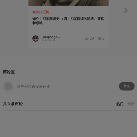
知识挖掘机
知识挖掘机
译介丨尼采阅读史 （四）尼采阅读的阶段、策略
译介丨尼采
和领域
Lotophago...
Lotoph
29
2
2024-06-09
2024-05
评论区
发送
共
0
条
评论
热门
最新