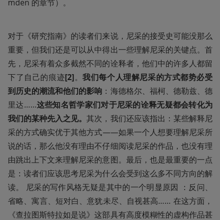
mden 的章节）。
对于《研究指南》的读者们来说，尼采的接受史可能没那么
重要，但我们还是可以从中得出一些理解尼采的关键点。首
先，尼采有着众多截然不同的诠释者，他们中的许多人都留
下了自己的痕迹
[2]
。
我们每个人理解尼采的方式都势必受
到历史的潮流和他们的影响
：海德格尔、福柯、德勒兹、德
里达……
这些知名哲学家们对于尼采的诠释无疑都会转化为
我们的某种先入之见。
其次，我们还应该指出：某些解释尼
采的方式确实优于其他方式——如果一个人想要理解尼采所
说的话，那么他没有理由不仔细阅读尼采的作品，也没有理
由跳出上下文来理解尼采的意图。最后，也是最重要的一点
是：读者们应该思考尼采为什么会受到这么多不同方向的解
读。 尼采的写作风格无疑是其中的一个明显原因 ：反问、
省略、寓言、短对白、意犹未尽、自视甚高…… 在这方面，
《查拉图斯特拉如是说》这部具有高度模糊性的虚构作品甚