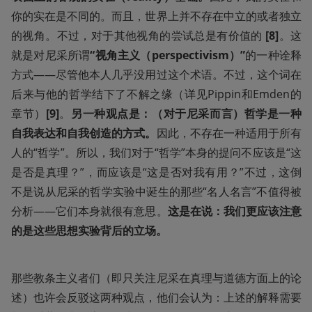
你的实在是不同的。而且，世界上并不存在中立的或者独立
的视角。不过，对于其他视角的尝试总是有价值的 
[8]
。这
就是对尼采所谓
“视角主义（perspectivism）”
的一种诠释
方式——尽管他本人几乎没用过这个术语。不过，这个词在
后来与他的哲学结下了不解之缘（详见Pippin和Emden的
章节）
[9]
。
另一种观点是：（对于尼采而言）哲学是一种
自我表达和自我创造的方式。
因此，不存在一种适用于所有
人的“哲学”。所以，我们对于“哲学”本身的提问不应该是“这
是否是真理？”，而应该是“这是否对我有用？”不过，这倒
不是说从尼采的哲学实验中诞生的那些“名人名言”不值得被
分析——它们本身就很有意思。
这是在说：我们更应该注意
的是这些思想实验背后的立场。
那些教条主义者们（即只关注尼采在真理与道德方面上的论
述）也许会反驳这两种观点，他们会认为：上述的解释需要