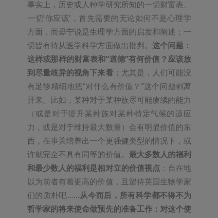
事实上，历史或人种学研究所知的一切财富表、
一切‘你应该’，首先需要的无论如何不是心理学
方面，而毋宁说是生理学方面的启发和阐述；一
切皆有待从医学科学方面做出批判。
这个问题：
这样或那样的财富表和“道德”有何价值？应该放
到尽量歧异的视角下来看
；尤其是，人们可能没
有足够精细地把“对什么有价值？”这个问题剥离
开来。比如，某种对于某种族尽可能赓续的能力
（或是对于提升某种族对某种特定气候的适应
力，或是对于维持最大数量）会有明显价值的东
西，在事关培养出一个更强健类型的情况下，或
许就完全不具有同等的价值。
最大多数人的福利
和最少数人的福利是相对立的价值视点
：自在地
以为前者有着更高的价值，且留待英国生物学家
们的质朴吧……
从今而后，所有科学都不得不为
哲学家的将来使命做预先的准备工作：对这个使