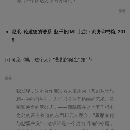
得出一个比这更险的诱饵么？
尼采. 论道德的谱系, 赵千帆[M]. 北京：商务印书馆, 201
8.
[7] 可见《瞧，这个人》“悲剧的诞生” 第1节：
我发现，这本著作屡次被人引用为《悲剧从音乐
精神中的再生》。人们只关注瓦格纳的艺术、意
图和使命的新公式，——而隐藏在这本著作根本
之处的富有价值的东西却无人理会。
“希腊文化
与悲观主义”
：这或许是一个更为明确的标题，