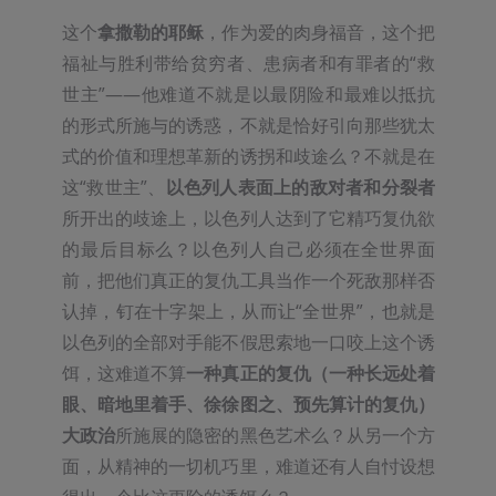
这个
拿撒勒的耶稣
，作为爱的肉身福音，这个把
福祉与胜利带给贫穷者、患病者和有罪者的“救
世主”——他难道不就是以最阴险和最难以抵抗
的形式所施与的诱惑，不就是恰好引向那些犹太
式的价值和理想革新的诱拐和歧途么？不就是在
这“救世主”、
以色列人表面上的敌对者和分裂者
所开出的歧途上，以色列人达到了它精巧复仇欲
的最后目标么？以色列人自己必须在全世界面
前，把他们真正的复仇工具当作一个死敌那样否
认掉，钉在十字架上，从而让“全世界”，也就是
以色列的全部对手能不假思索地一口咬上这个诱
饵，这难道不算
一种真正的复仇（一种长远处着
眼、暗地里着手、徐徐图之、预先算计的复仇）
大政治
所施展的隐密的黑色艺术么？从另一个方
面，从精神的一切机巧里，难道还有人自忖设想