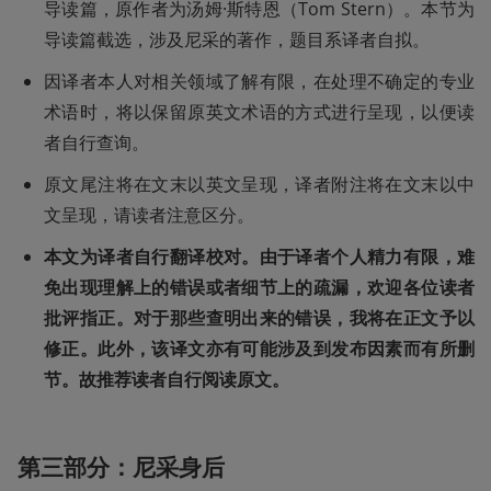
导读篇，原作者为汤姆·斯特恩（Tom Stern）。本节为
导读篇截选，涉及尼采的著作，题目系译者自拟。
因译者本人对相关领域了解有限，在处理不确定的专业
术语时，将以保留原英文术语的方式进行呈现，以便读
者自行查询。
原文尾注将在文末以英文呈现，译者附注将在文末以中
文呈现，请读者注意区分。
本文为译者自行翻译校对。由于译者个人精力有限，难
免出现理解上的错误或者细节上的疏漏，欢迎各位读者
批评指正。对于那些查明出来的错误，我将在正文予以
修正。此外，该译文亦有可能涉及到发布因素而有所删
节。故推荐读者自行阅读原文。 
第三部分：尼采身后