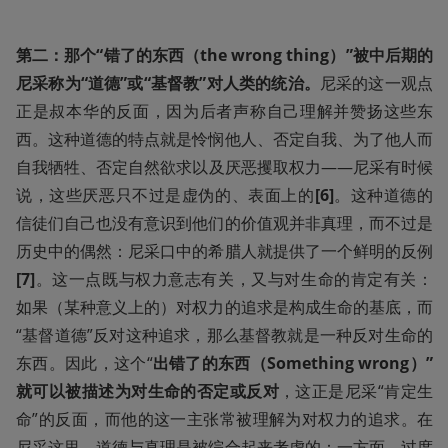
第二：那个“错了的东西（the wrong thing）”被中后期的
尼采称为“道德”或“基督教”对人类的统治。
尼采的这一观点
正是叔本华的反面，因为后者声称自己理解并赞扬这些东
西。这种道德的特点就是怜悯他人、否定自我、为了他人而
自我牺牲、否定自然欲求以及厌恶攫取权力——尼采有时候
说，这些厌恶只不过是虚伪的、表面上的
[6]
。这种道德的
信徒们自己也没有意识到他们的价值观并非真理，而不过是
历史中的偶然：尼采口中的希腊人就提供了一个鲜明的反例 
[7]
。这一点既与权力意志有关，又与对生命的肯定有关：
如果（某种意义上的）对权力的追求是构成生命的基底，而
“基督道德”反对这种追求，那么基督教就是一种反对生命的
东西。因此，这个“
出错了的东西（Something wrong）”
就可以被描述为对生命的否定或反对
，这正是尼采“肯定生
命”的反面，而他的这一主张常被理解为对权力的追求。在
尼采这里，道德与真理是被综合起来考虑的：一方面，过度