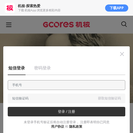
机核-探索热爱
下载APP
下载 机核App 浏览更多精彩内容
短信登录
密码登录
获取短信验证码
登录 / 注册
知识挖掘机
未登录手机号验证后将自动注册登录， 注册即表明你已同意
译介丨尼采导论（三）尼采身后
用户协议
和
隐私政策