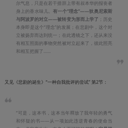
尔气息，只是在若干措辞上带有叔本华的报丧者
身上的香水味儿。
有一个“理念“——狄奥尼索斯
与阿波罗的对立——被转变为形而上学了
；历史
本身即是这个“理念”的发展；在悲剧中，这个对
立被扬弃而达到统一；在此透镜之下，还从来没
有相互照面的事物突然被对立起来了，彼此照亮
和相互把握了……
又见《悲剧的诞生》“一种自我批评的尝试” 第2节：
“可是，这本书，这本当年釋放了我年轻的勇气
和怀疑的书——从一项如此违逆青春的使命当