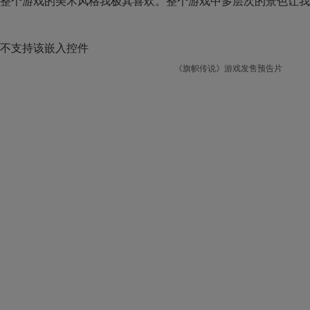
整个游戏的美术风格我极其喜欢。整个游戏中多层次的景色让我
不支持该嵌入控件
《旗帜传说》游戏发售预告片