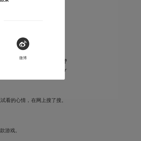
微博
，那一瞬间我被吸引了。当时费
游戏的名字《The Banner 
试试看的心情，在网上搜了搜。
款游戏。