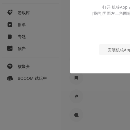
打开 机核App
游戏库
[我的]界面左上角图
播单
专题
预告
安装机核Ap
核聚变
BOOOM 试玩中