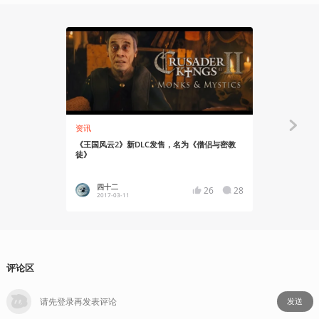
资讯
资讯
《王国风云2》新DLC发售，名为《僧侣与密教
久等了！这是P
徒》
四十二
四十二
26
28
2017-03-11
2016-12
评论区
发送