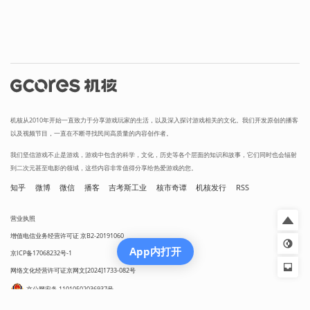
机核从2010年开始一直致力于分享游戏玩家的生活，以及深入探讨游戏相关的文化。我们开发原创的播客
以及视频节目，一直在不断寻找民间高质量的内容创作者。
我们坚信游戏不止是游戏，游戏中包含的科学，文化，历史等各个层面的知识和故事，它们同时也会辐射
到二次元甚至电影的领域，这些内容非常值得分享给热爱游戏的您。
知乎
微博
微信
播客
吉考斯工业
核市奇谭
机核发行
RSS
营业执照
增值电信业务经营许可证 京B2-20191060
App内打开
京ICP备17068232号-1
网络文化经营许可证京网文[2024]1733-082号
京公网安备 11010502036937号
出版物经营许可证 新出发京零字第朝260115号