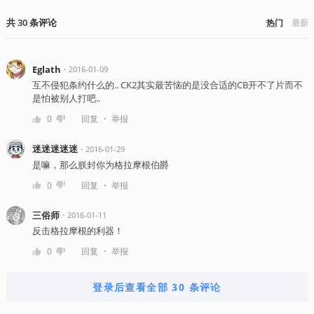
共
30
条
评论
热门
最新
Eglath
・
2016-01-09
互不侵犯条约什么的.. CK2其实最苦恼的是没合适的CB开不了片而不
是怕被别人打吧..
・
0
回复
举报
迷迷迷迷迷
・
2016-01-29
是嘛，那么朕封你为格拉摩根伯爵
・
0
回复
举报
三俗师
・
2016-01-11
反击格拉摩根的利器！
・
0
回复
举报
登录后查看全部 30 条评论