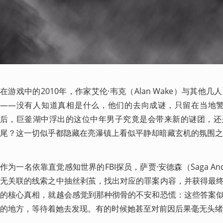
在游戏中的2010年，作家艾伦·韦克（Alan Wake）与其
——没有人知道真相是什么，他们的去向成谜，只留在当地警方
后，巨釜湖中浮出的这位中年男子究竟是会带来新的谜团，还
尾？这一切似乎都隐藏在亮瀑镇上看似平静却暗藏玄机的氛围之
作为一名依靠直觉感知世界的FBI探员，萨贾·安德森（Saga An
无关联的线索之中抽丝剥茧，找出对应的罪案内容，并获得最
的核心真相，就越会感觉到那种彻骨的不安和恐慌：这些答案
的地方，等待着她去发现。有的时候她甚至对前因后果毫无头绪