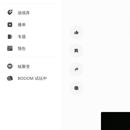
游戏库
播单
专题
预告
核聚变
BOOOM 试玩中