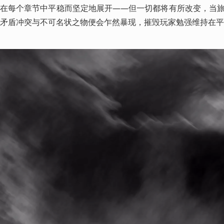
在每个章节中平稳而坚定地展开——但一切都将有所改变，当
矛盾冲突与不可名状之物便会乍然暴现，摧毁玩家勉强维持在平