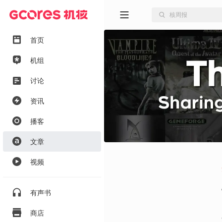
首页
机组
讨论
资讯
播客
文章
视频
有声书
商店