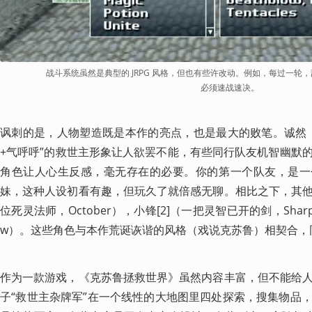
战斗系统虽然是典型的 JRPG 风格，但也有些许改动。例如，每过一轮，
必须速战速决。
讽刺的是，人物塑造既是本作的亮点，也是最大的败笔。诚然，
+气呼呼”的救世主形象让人欲罢不能，有些同行队友机智幽默
角色让人心生反感，毫无存在的必要。你的第一个队友，是一
妹，这种人设初看有趣，但玩久了就倍感无聊。相比之下，其
位死灵法师，October），小锋[2]（一把灵智已开的剑，Sha
w）。这些角色与本作荒诞诙谐的风格（戏说克苏鲁）相契合，
作为一款游戏，《克苏鲁拯救世界》虽然内容丰富，但不能给
子“救世主杂牌军”在一个线性的大地图里四处探索，搜集物品