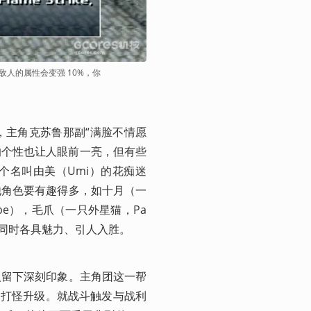
敌人的属性会变强 10%，你
主角克苏鲁那副“满脸不情愿 
的个性也让人眼前一亮，但有些
个名叫由美（Umi）的花痴迷
他角色要有趣得多，如十月（一
rpe），毛爪（一只外星猫，Pa
同时各具魅力、引人入胜。
人留下深刻印象。主角团这一帮
，打怪升级。就战斗触发与战利