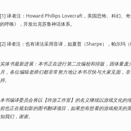
[1] 译者注：Howard Phillips Lovecraft，美国恐怖
的呼唤》，开发出克苏鲁神话体系。
[2] 译者注：也有译法采用音译，如夏普（Sharpe），帕尔玛（
实体书最新进展：本书正在进行第二次编校和排版，因体量庞大，最新
月，各位编辑老师们都非常努力地让本书尽快与大家见面，非
持。 
本书编译委员会将以【吟游工作室】的名义继续以游戏文化的
前也正在规划新的图书翻译项目，如果您有想看的游戏相关的
知我们，谢谢。