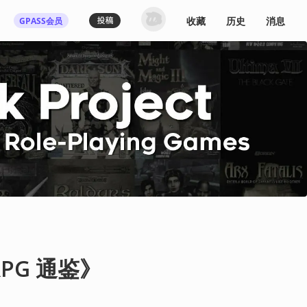
收藏
历史
消息
GPASS会员
登录机核你可以：
下载收藏播客节目
多端历史播放同步
发布内容动态/评论
关注喜欢的创作者
登录 / 注册
RPG 通鉴》