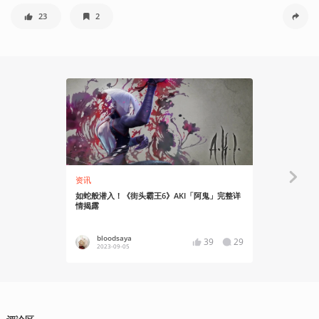
23
2
26:03
资讯
机核实况
如蛇般潜入！《街头霸王6》AKI「阿鬼」完整详
一场关于嘲
情揭露
bloodsaya
2z秃
39
29
2023-09-05
2023