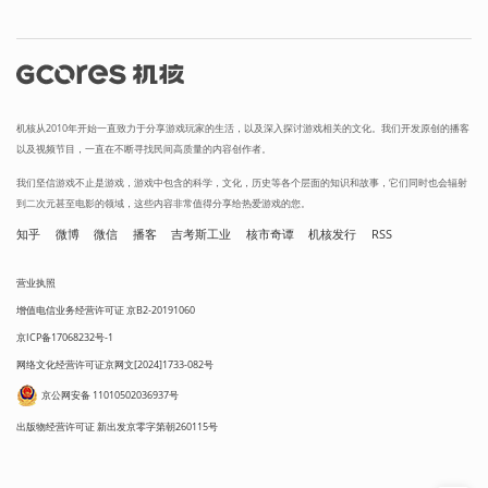
机核从2010年开始一直致力于分享游戏玩家的生活，以及深入探讨游戏相关的文化。我们开发原创的播客
以及视频节目，一直在不断寻找民间高质量的内容创作者。
我们坚信游戏不止是游戏，游戏中包含的科学，文化，历史等各个层面的知识和故事，它们同时也会辐射
到二次元甚至电影的领域，这些内容非常值得分享给热爱游戏的您。
知乎
微博
微信
播客
吉考斯工业
核市奇谭
机核发行
RSS
营业执照
增值电信业务经营许可证 京B2-20191060
京ICP备17068232号-1
网络文化经营许可证京网文[2024]1733-082号
京公网安备 11010502036937号
出版物经营许可证 新出发京零字第朝260115号