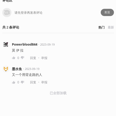
评论区
发送
共
2
条
评论
热门
最新
Powerblood844
・
2023-09-19
莫 伊 拉
・
0
回复
举报
墨水鱼
・
2023-09-19
又一个用背走路的人
・
0
回复
举报
已全部加载