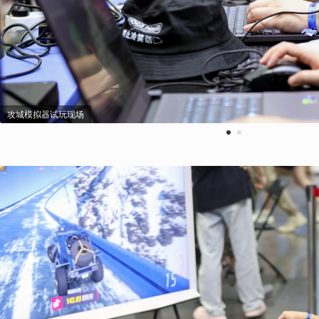
攻城模拟器试玩现场
1
2