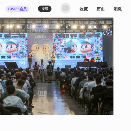
收藏
历史
消息
GPASS会员
登录机核你可以：
下载收藏播客节目
多端历史播放同步
发布内容动态/评论
关注喜欢的创作者
登录 / 注册