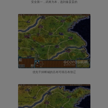
安全第一，武将为本，选刘备妥妥的
优先干掉邺城的吕布可得吕布张辽