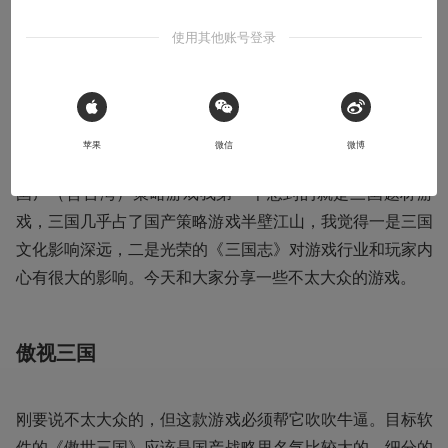
使用其他账号登录
导语：当steam大减价时买了《帝国时代2》HD版和dlc，中
文界面和中文语音良心的使我不禁感慨，在我心中那些国产
神作呢？《傲视三国》、《烽火三国2》、《三国演义
3》，然后我翻出了一些盗版光盘……
 Sign in with Apple
苹果
微信
微博
国产（含台湾）策略游戏我第一个想到的就是三国题材游
戏，三国几乎占了国产策略游戏半壁江山，我觉得一是三国
文化影响深远，二是光荣的《三国志》对游戏行业和玩家内
心有很大的影响。今天和大家分享一些不太大众的游戏。
傲视三国
刚要说不太大众的，但这款游戏必须帮它吹吹牛逼。目标软
件的《傲世三国》应该是国产战略里名气比较大的，细分的