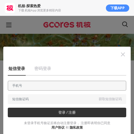
机核-探索热爱
下载APP
下载 机核App 浏览更多精彩内容
短信登录
密码登录
有感而发
聊聊那些年我玩过的国产战略游戏
“江山如画，一时多少手残”
获取短信验证码
2015-12-15
小魔鸣
登录 / 注册
未登录手机号验证后将自动注册登录， 注册即表明你已同意
用户协议
和
隐私政策
本文系用户投稿，不代表机核网观点