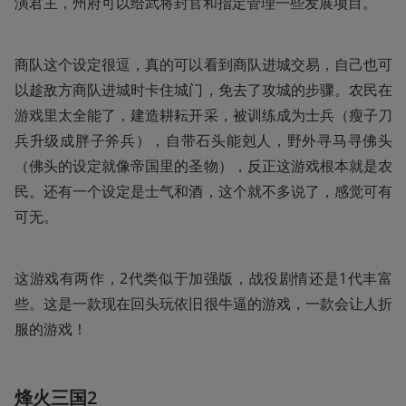
演君主，州府可以给武将封官和指定管理一些发展项目。
商队这个设定很逗，真的可以看到商队进城交易，自己也可
以趁敌方商队进城时卡住城门，免去了攻城的步骤。农民在
游戏里太全能了，建造耕耘开采，被训练成为士兵（瘦子刀
兵升级成胖子斧兵），自带石头能剋人，野外寻马寻佛头
（佛头的设定就像帝国里的圣物），反正这游戏根本就是农
民。还有一个设定是士气和酒，这个就不多说了，感觉可有
可无。
这游戏有两作，2代类似于加强版，战役剧情还是1代丰富
些。这是一款现在回头玩依旧很牛逼的游戏，一款会让人折
服的游戏！
烽火三国2