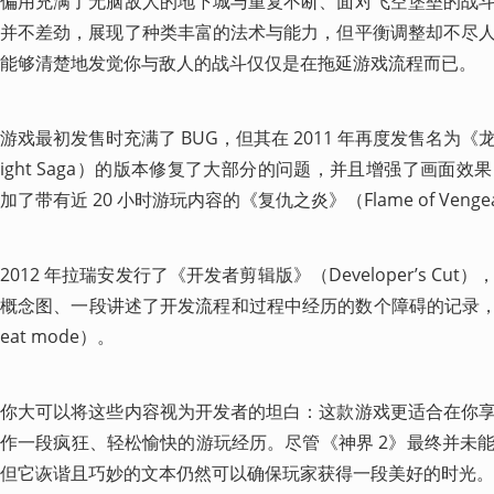
偏用充满了无脑敌人的地下城与重复不断、面对飞空堡垒的战
并不差劲，展现了种类丰富的法术与能力，但平衡调整却不尽
能够清楚地发觉你与敌人的战斗仅仅是在拖延游戏流程而已。
游戏最初发售时充满了 BUG，但其在 2011 年再度发售名为《龙骑士
ight Saga）的版本修复了大部分的问题，并且增强了画面
加了带有近 20 小时游玩内容的《复仇之炎》（Flame of Veng
2012 年拉瑞安发行了《开发者剪辑版》（Developer’s C
概念图、一段讲述了开发流程和过程中经历的数个障碍的记录，以
eat mode）。
你大可以将这些内容视为开发者的坦白：这款游戏更适合在你
作一段疯狂、轻松愉快的游玩经历。尽管《神界 2》最终并未
但它诙谐且巧妙的文本仍然可以确保玩家获得一段美好的时光。