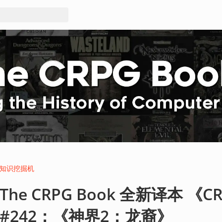
知识挖掘机
The CRPG Book 全新译本 《C
#242：《神界2：龙裔》