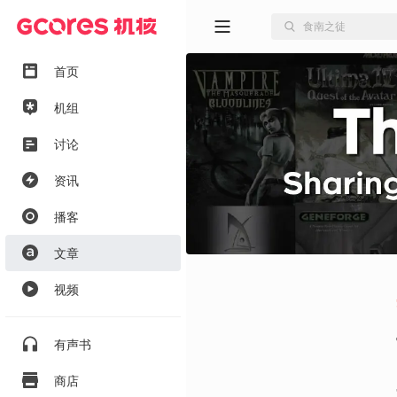
首页
机组
讨论
资讯
播客
文章
视频
有声书
商店