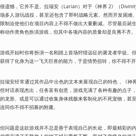
很遗憾，它并不是。拉瑞安（Larian）对于《神界 2》（Divini
场多人游玩战役，甚至还包含了即时战略元素。然而开发困难、资金短
限制迫使他们在项目内容上不得不做出大量删减。尽管最后诞
称动作类角色扮演游戏，但其中各项内容的质量却是良莠不齐。
游戏开始时你将扮演一名刚踏上首场狩猎远征的屠龙者学徒。
获得了化身为这一飞天巨兽的能力，于是情势扭转，你不得不开
拉瑞安经常通过其作品中出色的文本来展现自己的特色，《神界
些对话表现杰出，任务富有创意，游戏充满了各种有趣的点子
的龙形、或是可以通过收集身体残骸来客制化的不死宠物，甚
连同你不得不招募的附庸。
但问题是这款游戏并不总是善于表现自己的长处，即最精彩的