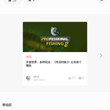
25
4
资讯
有感而发
开放世界、多样玩法：《专业钓鱼2》公布首个
《彼处水如
预告
美国梦碎
YT17
游信
17
5
2023-06-26
2022-03
评论区