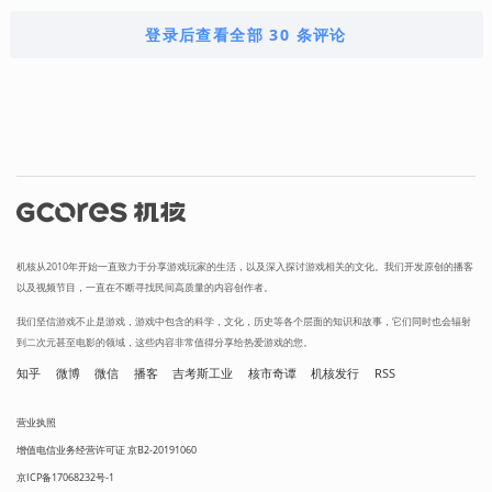
登录后查看全部 30 条评论
机核从2010年开始一直致力于分享游戏玩家的生活，以及深入探讨游戏相关的文化。我们开发原创的播客
以及视频节目，一直在不断寻找民间高质量的内容创作者。
我们坚信游戏不止是游戏，游戏中包含的科学，文化，历史等各个层面的知识和故事，它们同时也会辐射
到二次元甚至电影的领域，这些内容非常值得分享给热爱游戏的您。
知乎
微博
微信
播客
吉考斯工业
核市奇谭
机核发行
RSS
营业执照
增值电信业务经营许可证 京B2-20191060
京ICP备17068232号-1