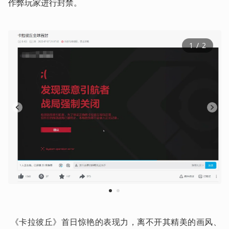
作弊玩家进行封禁。 
1
 / 
2
1
2
 《卡拉彼丘》首日惊艳的表现力，离不开其精美的画风、