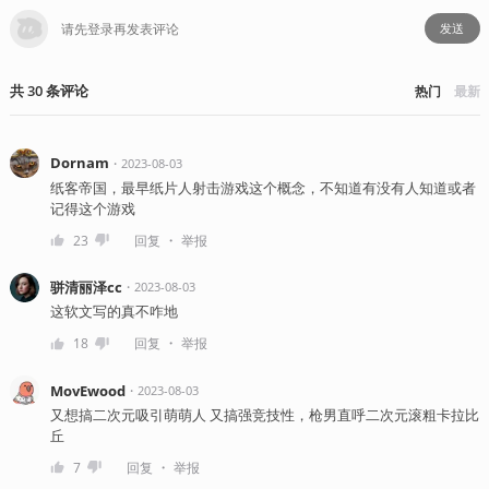
发送
共
30
条
评论
热门
最新
Dornam
・
2023-08-03
纸客帝国，最早纸片人射击游戏这个概念，不知道有没有人知道或者
记得这个游戏
・
23
回复
举报
骈清丽泽cc
・
2023-08-03
这软文写的真不咋地
・
18
回复
举报
MovEwood
・
2023-08-03
又想搞二次元吸引萌萌人 又搞强竞技性，枪男直呼二次元滚粗卡拉比
丘
・
7
回复
举报