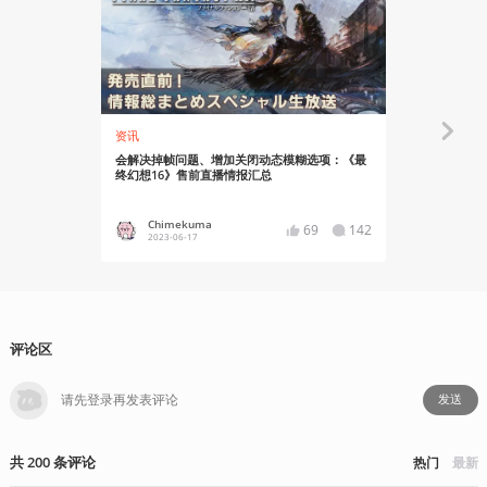
资讯
有感而发
会解决掉帧问题、增加关闭动态模糊选项：《最
迈向新的巅峰
终幻想16》售前直播情报汇总
总监访谈
Chimekuma
雪豆
69
142
2023-06-17
2023-05
评论区
发送
共
200
条
评论
热门
最新