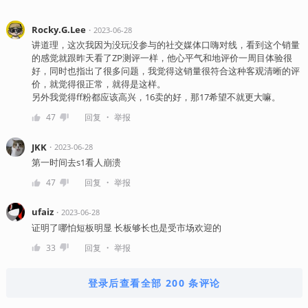
Rocky.G.Lee
・
2023-06-28
讲道理，这次我因为没玩没参与的社交媒体口嗨对线，看到这个销量
的感觉就跟昨天看了ZP测评一样，他心平气和地评价一周目体验很
好，同时也指出了很多问题，我觉得这销量很符合这种客观清晰的评
价，就觉得很正常，就得是这样。
另外我觉得ff粉都应该高兴，16卖的好，那17希望不就更大嘛。
・
47
回复
举报
JKK
・
2023-06-28
第一时间去s1看人崩溃
・
47
回复
举报
ufaiz
・
2023-06-28
证明了哪怕短板明显 长板够长也是受市场欢迎的
・
33
回复
举报
登录后查看全部 200 条评论