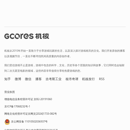
机核从2010年开始一直致力于分享游戏玩家的生活，以及深入探讨游戏相关的文化。我们开发原创的播客
以及视频节目，一直在不断寻找民间高质量的内容创作者。
我们坚信游戏不止是游戏，游戏中包含的科学，文化，历史等各个层面的知识和故事，它们同时也会辐射
到二次元甚至电影的领域，这些内容非常值得分享给热爱游戏的您。
知乎
微博
微信
播客
吉考斯工业
核市奇谭
机核发行
RSS
营业执照
增值电信业务经营许可证 京B2-20191060
京ICP备17068232号-1
网络文化经营许可证京网文[2024]1733-082号
京公网安备 11010502036937号