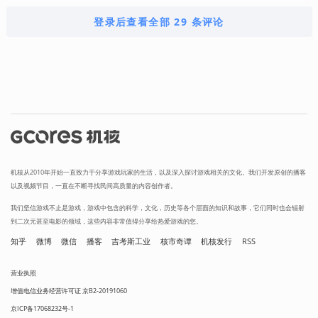
登录后查看全部 29 条评论
机核从2010年开始一直致力于分享游戏玩家的生活，以及深入探讨游戏相关的文化。我们开发原创的播客
以及视频节目，一直在不断寻找民间高质量的内容创作者。
我们坚信游戏不止是游戏，游戏中包含的科学，文化，历史等各个层面的知识和故事，它们同时也会辐射
到二次元甚至电影的领域，这些内容非常值得分享给热爱游戏的您。
知乎
微博
微信
播客
吉考斯工业
核市奇谭
机核发行
RSS
营业执照
增值电信业务经营许可证 京B2-20191060
京ICP备17068232号-1