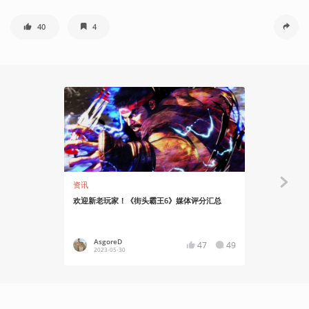
40
4
05:18
资讯
安利大帝
欢迎新老玩家！《街头霸王6》媒体评分汇总
译介丨职业
AsgoreD
1zzard
47
49
2023-05-30
2023-05