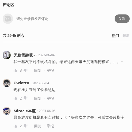
评论区
发送
共
29
条
评论
热门
最新
无糖雪碧呢~
・
2023-06-04
我一基友平时不玩格斗的。结果这两天每天沉迷逛街模式。。。~
・
8
回复
举报
Owletto
・
2023-06-04
现在压力来到了铁拳这边
・
2
回复
举报
Miracle本座
・
2023-06-05
最高难度街机是真有点难搞，卡了好多次才过去，AI感觉会读指令
・
2
回复
举报