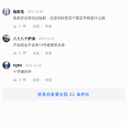
咖斯觉
・
2015-10-20
虽然并没有玩过辐射，但是却好想买个限定手柄是什么病
・
2
回复
举报
八十八个萨满
・
2015-10-20
不知道会不会有13号避难所水壶
・
0
回复
举报
NJBK
・
2015-10-20
十字键好评
・
0
回复
举报
登录后查看全部 22 条评论