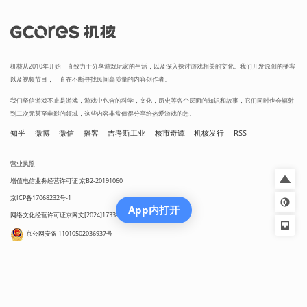
机核从2010年开始一直致力于分享游戏玩家的生活，以及深入探讨游戏相关的文化。我们开发原创的播客
以及视频节目，一直在不断寻找民间高质量的内容创作者。
我们坚信游戏不止是游戏，游戏中包含的科学，文化，历史等各个层面的知识和故事，它们同时也会辐射
到二次元甚至电影的领域，这些内容非常值得分享给热爱游戏的您。
知乎
微博
微信
播客
吉考斯工业
核市奇谭
机核发行
RSS
营业执照
增值电信业务经营许可证 京B2-20191060
京ICP备17068232号-1
App内打开
网络文化经营许可证京网文[2024]1733-082号
京公网安备 11010502036937号
出版物经营许可证 新出发京零字第朝260115号
联系我们 / CONTACT US
投稿须知
用户协议
隐私政策
社区规定