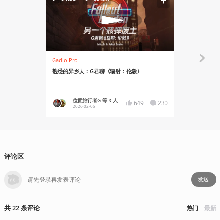
Gadio Pro
资讯
熟悉的异乡人：G君聊《辐射：伦敦》
GOG宣布《
位面旅行者G 等 3 人
YT17
649
230
2026-02-05
2024-10
评论区
发送
共
22
条
评论
热门
最新