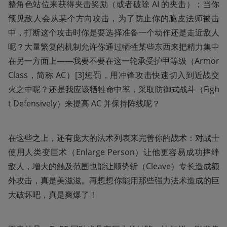
整角色站位来获得夹击奖励（或者破除 AI 的夹击）；当你
预见敌人会从某个方向攻击，为了防止你的脆皮法师被击
中，打断这个攻击时你是要选择准备一个动作还是走近敌人
呢？大量繁复的机制允许你通过牺牲某些东西来把精力集中
在另一方面上——我要不要在这一轮承受护甲等级（Armor 
Class，简称 AC）[3]惩罚，用冲锋攻击快速切入到近战交
火之中呢？还是我应该牺牲命中率，采取防御式战斗（Figh
t Defensively）来提高 AC 并保持阵线呢？
在这些之上，还有庞大的法术列表来完善你的战术：对战士
使用人类变巨术（Enlarge Person）让他更容易成功摔绊
敌人，增大的触及范围也能让顺势斩（Cleave）专长造成额
外攻击，真是美滋滋。再想想你能用那些强力法术造成的巨
大破坏吧，真是爽爆了！