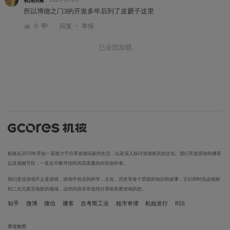
所以博德之门3的开发多年后到了皮搋子这里
・
0
回复
举报
已全部加载
机核从2010年开始一直致力于分享游戏玩家的生活，以及深入探讨游戏相关的文化。我们开发原创的播客
以及视频节目，一直在不断寻找民间高质量的内容创作者。
我们坚信游戏不止是游戏，游戏中包含的科学，文化，历史等各个层面的知识和故事，它们同时也会辐射
到二次元甚至电影的领域，这些内容非常值得分享给热爱游戏的您。
知乎
微博
微信
播客
吉考斯工业
核市奇谭
机核发行
RSS
营业执照