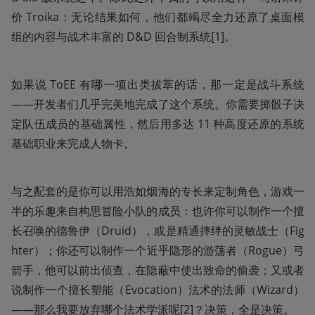
价 Troika：无论结果如何，他们都竭尽全力还原了桌面模
组的内容与战术丰富的 D&D 回合制系统[1]。
如果说 ToEE 有哪一项出类拔萃的话，那一定是战斗系统
——开发者们几乎完美地完成了这个系统。你需要掷骰子决
定队伍成员的基础属性，然后用多达 11 种高度还原的系统
基础职业来完成人物卡。
与之配套的是你可以用浩如烟海的专长来定制角色，游戏一
半的乐趣来自构思冒险小队的成员：也许你可以制作一个擅
长召唤的德鲁伊（Druid），或是精通摔绊的灵敏战士（Fig
hter）；你还可以制作一个近乎隐形的游荡者（Rogue）弓
箭手，他可以前出侦查，在隐蔽中使出致命的偷袭；又或者
说制作一个擅长塑能（Evocation）法术的法师（Wizard）
——那么我要放弃哪个法术学派呢[2]？决策，全是决策。