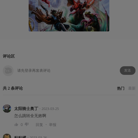
《The CR
小小小
2019-01
评论区
发送
共
2
条
评论
热门
最新
太阳骑士奥丁
・
2023-03-25
怎么跳转全无效啊
・
0
回复
举报
粘粘橘
・
2023-03-26