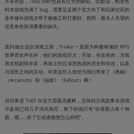
不幸的是，ToEE 同时也具有巨大的缺陷。比如说，刚发售
时本游戏充满了 bug，需要足足两个官方补丁和玩家社区的
多年修补游戏才终于被修正和打磨好。然而，最令人失望的
还是角色扮演要素的缺失。
直到做出这款游戏之前，Troika 一直因为构建璀璨的 RPG 
世界而名声在外：他们的游戏巨大，开放，有血有肉，主线
和支线剧情丰富，再加上经过深思熟虑的历史和传说，以及
与居民之间的互动。毕竟这些人曾经为我们带来了《奥秘》
（Arcanum）和《辐射》（Fallout）啊！
但结果是 ToEE 在这方面毫无建树，乏味的主线故事在游戏
中盘就已经几乎消失殆尽，剩下的就只有“你看那儿有个神
殿，嗯……拆了它或者随便怎么样吧”。