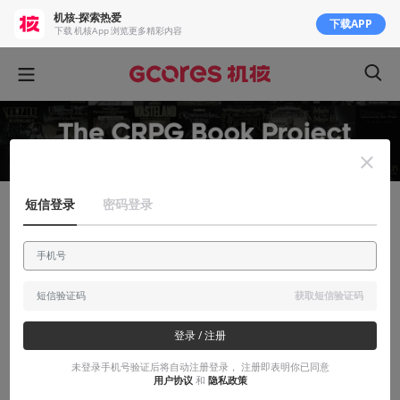
机核-探索热爱
下载APP
下载 机核App 浏览更多精彩内容
短信登录
密码登录
知识挖掘机
The CRPG Book 全新译本 《CRPG 通鉴》
#199：《邪恶元素神殿》
获取短信验证码
《The CRPG BOOK》官方中文译本，每周更新！
登录 / 注册
2023-03-25
CRPG通鉴
未登录手机号验证后将自动注册登录， 注册即表明你已同意
用户协议
和
隐私政策