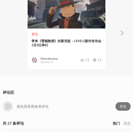
资讯
资讯
带来《雷顿教授》的新消息：LEVEL5新作发布会
《闪电十一人
3月9日举行
版信息公开
Chimekuma
Chime
13
15
2023-02-21
2024-03
评论区
发送
共
27
条
评论
热门
最新