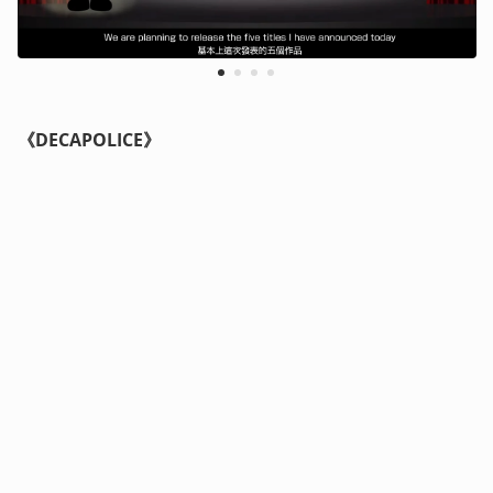
1
2
3
4
《DECAPOLICE》