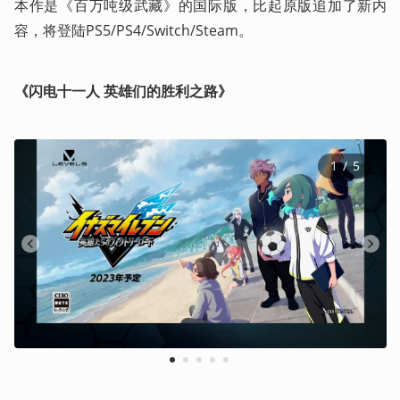
本作是《百万吨级武藏》的国际版，比起原版追加了新内
容，将登陆PS5/PS4/Switch/Steam。
《闪电十一人 英雄们的胜利之路》
1
 / 
5
1
2
3
4
5