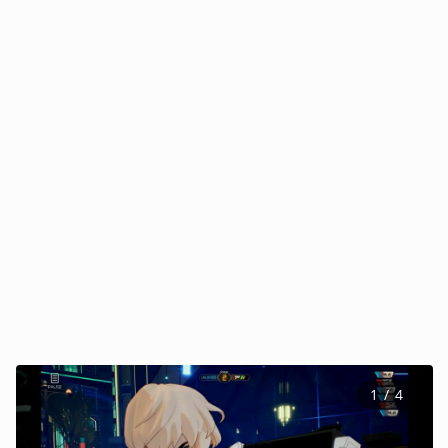
1
 / 
4