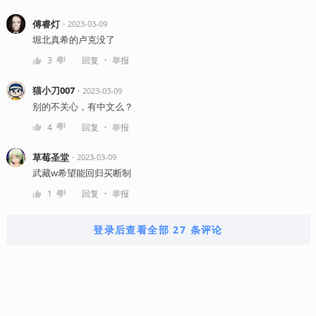
傅睿灯
・
2023-03-09
堀北真希的卢克没了
・
3
回复
举报
猫小刀007
・
2023-03-09
别的不关心，有中文么？
・
4
回复
举报
草莓圣堂
・
2023-03-09
武藏w希望能回归买断制
・
1
回复
举报
登录后查看全部 27 条评论