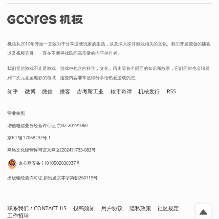
机核从2010年开始一直致力于分享游戏玩家的生活，以及深入探讨游戏相关的文化。我们开发原创的播客
以及视频节目，一直在不断寻找民间高质量的内容创作者。
我们坚信游戏不止是游戏，游戏中包含的科学，文化，历史等各个层面的知识和故事，它们同时也会辐射
到二次元甚至电影的领域，这些内容非常值得分享给热爱游戏的您。
知乎
微博
微信
播客
吉考斯工业
核市奇谭
机核发行
RSS
营业执照
增值电信业务经营许可证 京B2-20191060
京ICP备17068232号-1
网络文化经营许可证京网文[2024]1733-082号
京公网安备 11010502036937号
出版物经营许可证 新出发京零字第朝260115号
联系我们 / CONTACT US
投稿须知
用户协议
隐私政策
社区规定
工作招聘