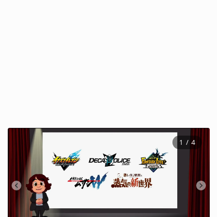
1
 / 
4