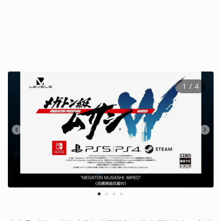
1
 / 
4
1
2
3
4