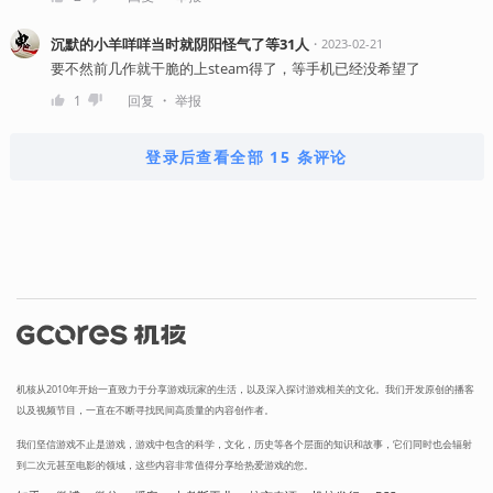
沉默的小羊咩咩当时就阴阳怪气了等31人
・
2023-02-21
要不然前几作就干脆的上steam得了，等手机已经没希望了
・
1
回复
举报
登录后查看全部 15 条评论
机核从2010年开始一直致力于分享游戏玩家的生活，以及深入探讨游戏相关的文化。我们开发原创的播客
以及视频节目，一直在不断寻找民间高质量的内容创作者。
我们坚信游戏不止是游戏，游戏中包含的科学，文化，历史等各个层面的知识和故事，它们同时也会辐射
到二次元甚至电影的领域，这些内容非常值得分享给热爱游戏的您。