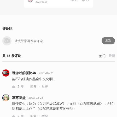
2023-03-09
2024-03
评论区
发送
共
15
条
评论
热门
最新
玩游戏的斑比🎮
・
2023-02-21
能不能经典作品全中文化啊...
・
5
回复
举报
草莓圣堂
・
2023-02-21
顺便捉虫：应为《百万吨级武藏W》，而非《百万吨级武藏》，无印
这都是上上作了（虽然也就是前年的作品）
・
2
回复
举报