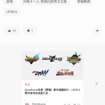
游戏
闪电十一人 英雄们的伟大之路
雷顿教授
LEVEL5
13
1
资讯
资讯
QuizKnock负责《雷顿》新作谜题设计，LEVEL5
《闪电十一人
新作发布会信息汇总
版信息公开
Chimekuma
Chime
23
27