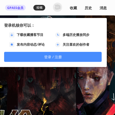
收藏
历史
消息
GPASS会员
登录机核你可以：
下载收藏播客节目
多端历史播放同步
发布内容动态/评论
关注喜欢的创作者
登录 / 注册