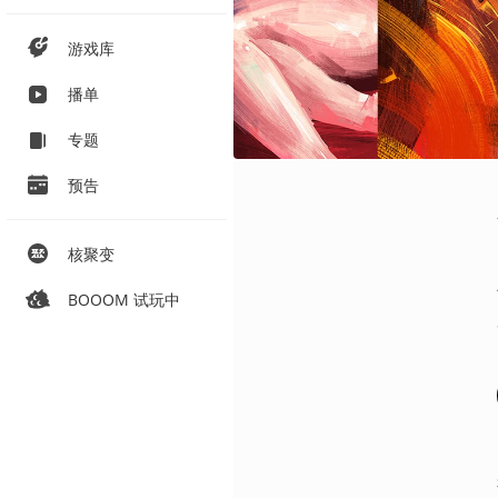
游戏库
播单
专题
预告
核聚变
BOOOM 试玩中