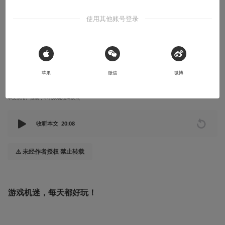
下的龙马之行
使用其他账号登录
虽然略有瑕疵，但本作仍不失为一款非常值得体验的优秀日式角色
扮演游戏。
 Sign in with Apple
2023-02-28
游戏机迷GamFuns
苹果
微信
微博
本文系用户投稿，不代表机核网观点
收听本文
20:08
⚠️ 未经作者授权 禁止转载
游戏机迷，每天都好玩！