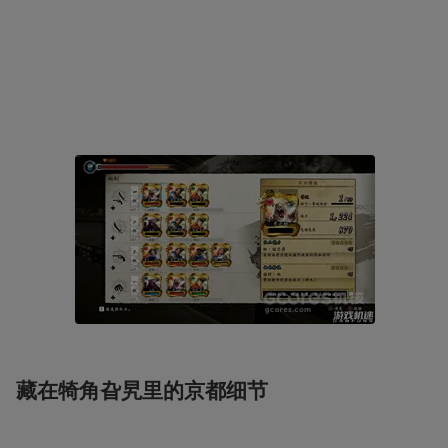
藏在犄角旮旯里的京都细节