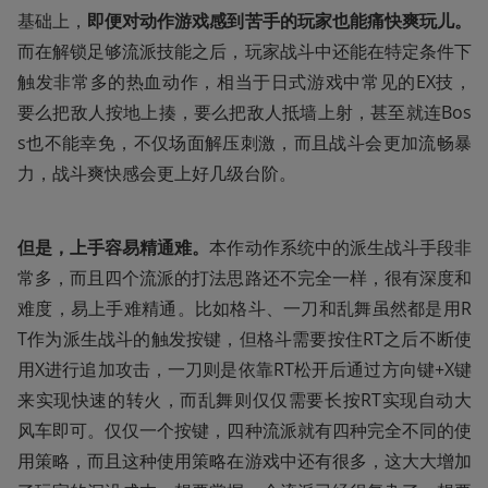
基础上，
即便对动作游戏感到苦手的玩家也能痛快爽玩儿。
而在解锁足够流派技能之后，玩家战斗中还能在特定条件下
触发非常多的热血动作，相当于日式游戏中常见的EX技，
要么把敌人按地上揍，要么把敌人抵墙上射，甚至就连Bos
s也不能幸免，不仅场面解压刺激，而且战斗会更加流畅暴
力，战斗爽快感会更上好几级台阶。
但是，上手容易精通难。
本作动作系统中的派生战斗手段非
常多，而且四个流派的打法思路还不完全一样，很有深度和
难度，易上手难精通。比如格斗、一刀和乱舞虽然都是用R
T作为派生战斗的触发按键，但格斗需要按住RT之后不断使
用X进行追加攻击，一刀则是依靠RT松开后通过方向键+X键
来实现快速的转火，而乱舞则仅仅需要长按RT实现自动大
风车即可。仅仅一个按键，四种流派就有四种完全不同的使
用策略，而且这种使用策略在游戏中还有很多，这大大增加