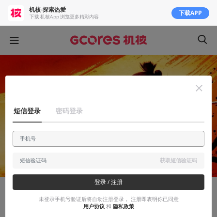
机核-探索热爱
下载APP
下载 机核App 浏览更多精彩内容
短信登录
密码登录
获取短信验证码
登录 / 注册
安利大帝
未登录手机号验证后将自动注册登录， 注册即表明你已同意
用户协议
和
隐私政策
《如龙 维新！极》评测：极妙，幕末浪潮