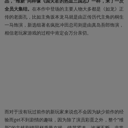
品，“维新”同样像《国夫君的热血三国志》一样，来了一次
全员大集结。
在本作中登场的主要人物大多都是《如龙》正
传的老面孔，比如主角坂本龙马就是由正传历代主角的桐生
一马饰演，新选组著名疯批冲田总司则是由真岛吾郎饰演，
相信老玩家游戏的过程中肯定会万分亲切。
而对于没有玩过前作的新玩家来说也不会因为缺少前作的经
验而get不到剧情的趣味，因为除了演员彩蛋之外，整个“维
新”的主线剧情同样质量在线，情节紧凑、波澜不断、非常