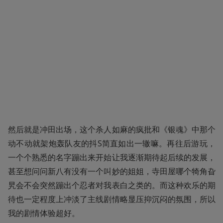
然后就是冲田出场，这个杀人如麻的疯批和《银魂》中那个
动不动就架炮轰队友的抖S简直如出一辙嘛。再往后游玩，
一个个熟悉的名字蹦出来开始让我逐渐期待起后续的发展，
甚至想问问新八有没有一个叫妙的姐姐，寺田屋哪个犄角旮
旯会不会突然蹦出个忍者对我表白之类的。而这种欢乐的期
待也一定程度上冲淡了主线剧情略显压抑沉闷的氛围，所以
我的剧情体验超好。