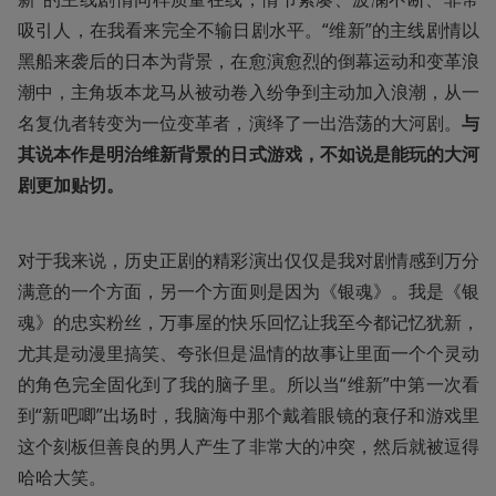
吸引人，在我看来完全不输日剧水平。“维新”的主线剧情以
黑船来袭后的日本为背景，在愈演愈烈的倒幕运动和变革浪
潮中，主角坂本龙马从被动卷入纷争到主动加入浪潮，从一
名复仇者转变为一位变革者，演绎了一出浩荡的大河剧。
与
其说本作是明治维新背景的日式游戏，不如说是能玩的大河
剧更加贴切。
对于我来说，历史正剧的精彩演出仅仅是我对剧情感到万分
满意的一个方面，另一个方面则是因为《银魂》。我是《银
魂》的忠实粉丝，万事屋的快乐回忆让我至今都记忆犹新，
尤其是动漫里搞笑、夸张但是温情的故事让里面一个个灵动
的角色完全固化到了我的脑子里。所以当“维新”中第一次看
到“新吧唧”出场时，我脑海中那个戴着眼镜的衰仔和游戏里
这个刻板但善良的男人产生了非常大的冲突，然后就被逗得
哈哈大笑。