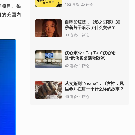
162
喜欢
•
25
评论
比赛项目。每
6日的美国内
自嘲加炫技，《影之刃零》30
秒新片子暗示了什么突破？
30
喜欢
•
7
评论
侠心未冷：TapTap"侠心论
道"武侠圆桌活动随笔
42
喜欢
•
1
评论
从女娲到“Nezha”：《古神：风
里希》在讲一个什么样的故事？
46
喜欢
•
4
评论