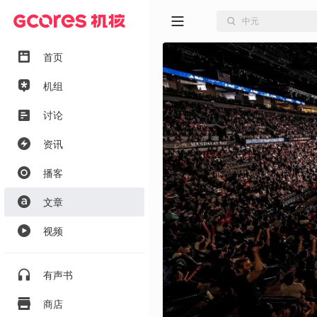
首页
机组
讨论
资讯
播客
文章
视频
有声书
商店