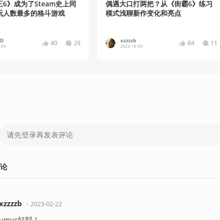
6》成为了Steam史上同
偶遇大口打两把？从《街霸6》练习
玩人数最多的格斗游戏
模式浅聊新作变化和亮点
eD
xzzzzb
40
29
84
11
-04
2022-10-09
论
xzzzzb
・
2023-02-22
umvc好耶！