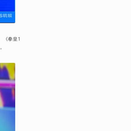
》、《拳皇1
》。