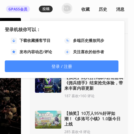
收藏
历史
消息
GPASS会员
最热资讯
登录机核你可以：
下载收藏播客节目
多端历史播放同步
《影之刃零》8月12日开启预
售！11分钟全新实机即将揭
发布内容动态/评论
关注喜欢的创作者
晓！
92
喜欢
•
33
评论
登录 / 注册
【抽奖】四人合作战术射击游戏
《佣兵猎手》结束抢先体验，带
来丰富内容更新
187
喜欢
•
160
评论
【抽奖】10万人95%好评如
潮！《多洛可小镇》1.0版今日
上线
285
喜欢
•
8
评论