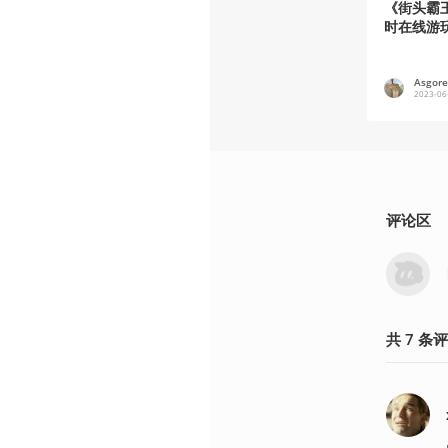
《街头霸王
时在线游
Asgor
2023-06
评论区
共
7
条
评