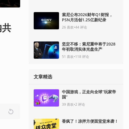
索尼公布2026财年Q1财报，
PSN月活创1.25亿新纪录
内共
26
喜欢
•
44
评论
坚定不移：索尼重申将于2028
年初取消实体光盘生产
51
喜欢
•
118
评论
文章精选
中国游戏，正走向全球“玩家帝
国”
39
喜欢
•
2
评论
香疯了！凉拌方便面堂堂来袭！