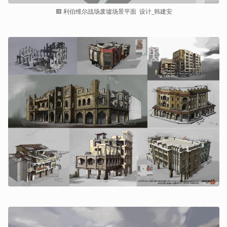
🟥 利伯维尔战场废墟场景平面  设计_韩建安