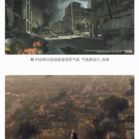
🟥 利伯维尔战场废墟场景气氛  气氛图设计_张璐