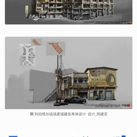
🟥 利伯维尔战场废墟建筑单体设计  设计_韩建安