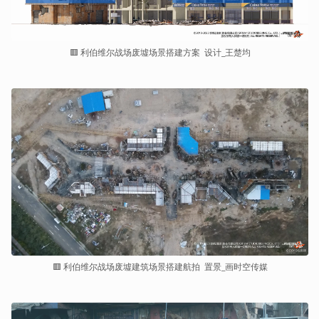
🟥 利伯维尔战场废墟场景搭建方案  设计_王楚均
🟥 利伯维尔战场废墟建筑场景搭建航拍  置景_画时空传媒