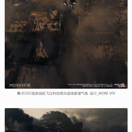
🟥 歼20C隐形战机飞过利伯维尔战场废墟气氛  设计_MORE VFX