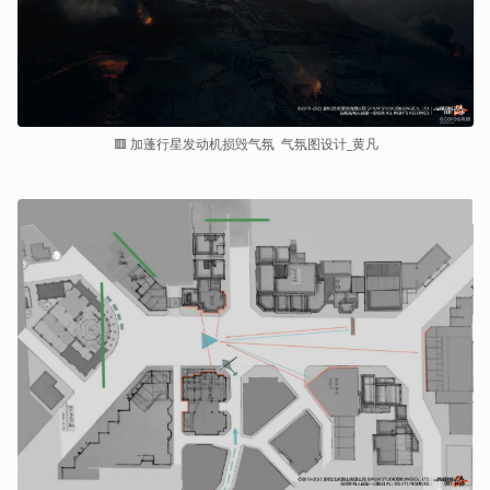
🟥 加蓬行星发动机损毁气氛  气氛图设计_黄凡