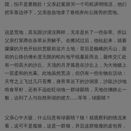
团，怕不是要跑肚！父亲赶紧跟另一个司机讲明情况，他们
把车靠边停下，父亲急急地拿了卷纸奔向公路旁的荒地。
说是荒地，其实跟沙漠没两样，无非是长了一些杂草。所以
父亲打算蹲在杂草从旁解手。在擦拭过后，他站起来，就着
朦朦的月色开始欣赏眼前这片土地：背后是巍峨的天山，面
前的公路仿佛长度无限的蛇向地平线蔓延而去，最终交汇处
有一些高大的沙丘。天顶的月牙孤悬在沙丘上，为大地镀上
一层柔和的光幕。此地虽然荒凉，但仍有一些生物在活动：
天穹之上飞过几只苍鹰，身旁草丛下的沙洞里，沙鼠沙沙地
啃食草籽，还有不远处眨动地一群绿眼睛，天地仿佛静止一
般，达到了人与自然和谐的彼方……等等，绿眼睛？
父亲心中大骇，什么玩意有绿眼睛？狼！就观察到的情况来
看，这可不是孤狼，这是一群狼，并且这群狼瘦的皮包骨，