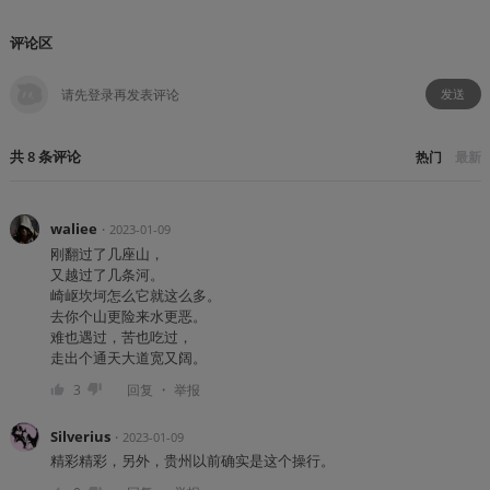
评论区
发送
共
8
条
评论
热门
最新
waliee
・
2023-01-09
刚翻过了几座山，
又越过了几条河。
崎岖坎坷怎么它就这么多。
去你个山更险来水更恶。
难也遇过，苦也吃过，
走出个通天大道宽又阔。
・
3
回复
举报
Silverius
・
2023-01-09
精彩精彩，另外，贵州以前确实是这个操行。