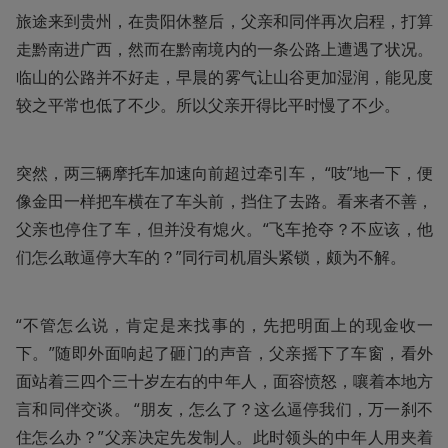
旅途来到贵州，在贵阳休整后，父亲和同伴再次启程，打算
走黔南进广西，然而在黔南境内的一条公路上遭遇了状况。
临山的公路并不好走，早晨的雾气让山谷更加湿润，能见度
较之平常也低了不少。所以父亲开得比平时慢了不少。
突然，两三辆摩托车加速向前超过牵引车， “吱”地一下，便
像金田一样把车横在了车头前，挡住了去路。看来者不善，
父亲也停住了车，但并没有熄火。“飞车抢夺？不应该，他
们怎么敢逼停大车的？”同行司机眉头紧锁，颇为不解。
“不管怎么说，肯定是来找事的，先把明面上的现金收一
下。”随即外面响起了砸门的声音，父亲摇下了车窗，看外
面站着三四个三十岁左右的中年人，面容愤怒，嚷着本地方
言和同伴交谈。 “朋友，怎么了？这么逼停我们，万一刹不
住怎么办？”父亲决定先发制人。此时领头的中年人用夹着