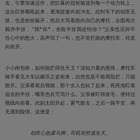
去，引擎加速运作，把狂暴的扭矩输送到每一个动力轮上，
这台巨兽嘶吼起来，逐渐提速向前冲去。此时车下的劫匪见
状，也是纷纷躲开，然后大骂着跑向自己的摩托，企图再次
截停半挂， “我*你*，全险半挂我还怕你？”父亲也压抑不
住心中的怒火，高声骂了一句，也不管拦路的摩托车，径直
向前开。
小小肉包铁，如何能拦得住天王？深知力量的悬殊，摩托车
骑手看见大车以碾压之姿前来，自然也是不敢再阻拦，只能
散开。父亲看着后视镜，那个女人也站了起来，死死地盯着
远去的半挂，嘴里也在咒骂什么。父亲被盯得发毛，便转过
视线向前看。此刻太阳升起，雾气散去，之后一路平安，再
无遇到险情。这便是：
劫匪心急露马脚，司机坦然逃生天。