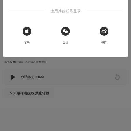
故事烩
使用其他账号登录
故事丨超级中年人：奥德赛
以父亲的话说，他永远是个爱玩的人；以凯鲁亚克的话说，他永远
在路上
 Sign in with Apple
苹果
微信
微博
2023-01-09
豚豚丶
本文系用户投稿，不代表机核网观点
收听本文
11:20
⚠️ 未经作者授权 禁止转载