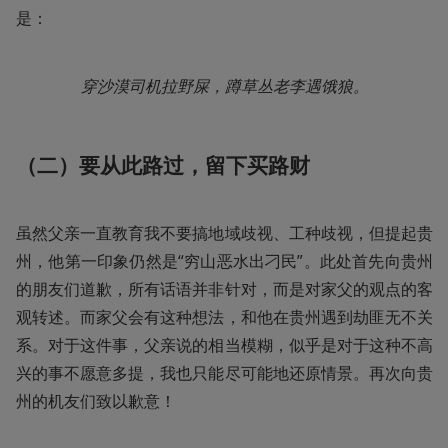
是：
穿沙漠司机拉野屎，蹲草丛老李遇饿狼。
（二）要从此路过，留下买路财
虽然父亲一直教育我不要搞地域歧视、工种歧视，但提起贵
州，他第一印象仍然是“穷山恶水出刁民”。此处首先向贵州
的朋友们道歉，所有话语并非针对，而是对家父的观点的客
观转述。而家父会有这种想法，和他在贵州遇到劫匪无不关
系。对于这件事，父亲说的相当模糊，似乎是对于这种不高
兴的事不愿意多提，我也只能尽可能地还原情景。再次向贵
州的机友们致以歉意！