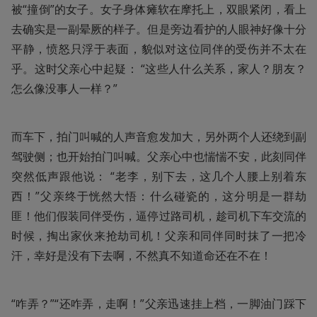
被“撞倒”的女子。女子身体瘫软在摩托上，双眼紧闭，看上
去确实是一副晕厥的样子。但是旁边看护的人眼神好像十分
平静，愤怒只浮于表面，貌似对这位同伴的受伤并不太在
乎。这时父亲心中起疑： “这些人什么关系，家人？朋友？
怎么像没事人一样？”
而车下，拍门叫喊的人声音愈发加大，另外两个人还绕到副
驾驶侧；也开始拍门叫喊。父亲心中也惴惴不安，此刻同伴
突然低声跟他说： “老李，别下去，这几个人腰上别着东
西！”父亲终于恍然大悟：什么碰瓷的，这分明是一群劫
匪！他们假装同伴受伤，逼停过路司机，趁司机下车交流的
时候，掏出家伙来抢劫司机！父亲和同伴同时抹了一把冷
汗，幸好是没有下去啊，不然真不知道命还在不在！
“咋弄？”“还咋弄，走啊！”父亲迅速挂上档，一脚油门踩下