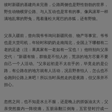
彼时新疆的基建尚未完善，公路两侧也是野性勃勃的世界，
野生动物横穿公路、与人互动也是常有的事。像风滚草一样
满地乱窜的野兔，甩着蓬松大尾巴的赤狐，还有野狼。
父亲入疆前，曾向我爷爷询问新疆民俗、物产等事宜。爷爷
也是大货司机，年轻时和奶奶走南闯北，全国上下哪都有二
老的足迹（注：果真家有一老如有一宝也！）他特别向父亲
交代： “新疆有狼，群狼是不怕人的，荒凉的地方尽量不要
自己一个人活动。”父亲起初是不太在乎的，毕竟走的是公
路，有公路在的地方就有人活动，况且野兽怕人，怎么也不
会跑到公路上来吧！所以当时虽然走的是夜路，但父亲并不
担心。
忽然之间，也不知是水土不服，还是晚上的抓饭油太大，父
亲突然腹内一阵绞痛，五脏庙翻江倒海，五官登时拧成一