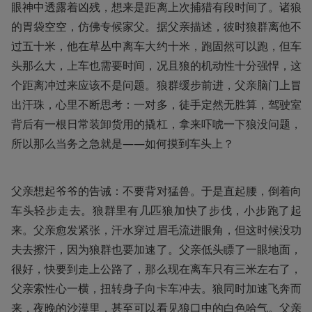
眼神中透露着凶残，想来是距离上次捕猎有段时间了。诸狼
的胃袋空空，仿佛专候家父。据父亲描述，彼时狼群离他不
过五十米，他在草丛中离车大约十米，跑固然可以跑，但车
头那么大，上车也需要时间，况且狼的机动性十分强悍，这
个距离冲过来应该不是问题。狼群缓步前进，父亲脑门上冒
出汗珠，心里不断思考：一对多，徒手定然无胜算，驾驶室
背后有一根日常装卸货用的撬杠，拿来吓唬一下狼没问题，
所以那么当务之急就是——如何摸到车头上？
父亲想起爷爷的告诫：不要背对猛兽。于是直起腰，倒着向
车头轻步走去。狼群里有几匹狼加快了步伐，小步跑了起
来。父亲愈发紧张，汗水穿过眉毛流进眼角，但这时候没功
夫去擦汗，因为狼群也要加速了。父亲低头瞟了一眼地面，
很好，快要到走上公路了，那么现在离车只有三米左右了，
父亲索性心一横，扭转身子向卡车冲去。狼同时加速飞奔而
来，夜晚的沙漠里，甚至可以看见狼口中的白色哈气。父亲