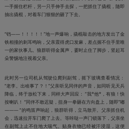
一手握住栏杆，另一只手伸手去探，一把抓住了撬棍，随即
抽出撬棍，对着车门狠狠的砸了下去。
“铛——！！！！！”地一声爆响，撬棍敲击的地方发出了金
铁相撞的刺耳鸣响，父亲震得虎口发麻，差点握不住手里唯
一的家伙事儿。狼群听得金属声，霎时止住了脚步，竖起耳
朵警惕地注视着父亲。
此时另一位司机从驾驶位爬到副驾，摇下玻璃查看情况： 
“老李。出啥事了？！”父亲听见同伴的声音，如同听见天兵
降临，终于放松下来，同样大声回应： “我*他*，有狼！快
按喇叭！ “同伴不敢迟疑，扭身一拳砸在方向盘上，随即”嘟
——— “的鸣笛声响起，狼群听得，立马散开。父亲抓住机
会，迅速拉开车门爬了上去。等咔哒一声门锁落下，父亲坐
在副驾上止不住地大喘气。贴身衣物已经被汗浸湿，这便