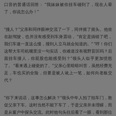
口音的普通话回答： “我妹妹被你挂车碰到了，现在人晕
了，你说怎么办！”
“撞人？”父亲和同伴眼神交流了一下，同伴摇了摇头。他坐
在副驾驶，也并没有感受到车身震动， “肯定是搞错了吧，
我们车速一直这么慢，撞到人立马就会知道的。” “哼！你们
这帮大车司机嘴里没一句实话，你难道没有视野盲区吗？后
面挂车撞人，你屁股也能感受到？”领头人似乎更加愤怒
了。 “看来遇上碰瓷的了。”父亲心里暗暗叫苦，虽然经费充
足，车也买的全险，但要是被人讹上一笔，如何向老板交
代？
“你下来说话，这事怎么解决？”领头中年人拍了拍车门，敦
促父亲下车。这时当然不能下车了，于是父亲并未理睬，而
是从窗户中探头交流。此时他勾头往后看了一眼，看到那位