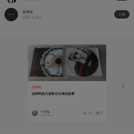
故事烩
订阅
9292
人关注
故事烩
人物
由郑钧的几首歌引出来的故事
译介丨小岛
小力丸
李映道
20
0
2024-02-27
2024-01