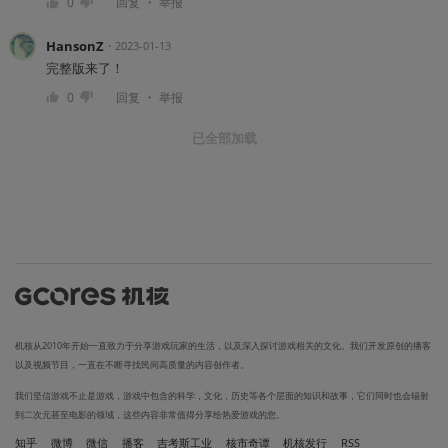
・
0
回复
举报
HansonZ
・
2023-01-13
完整版来了！
・
0
回复
举报
已全部加载
机核从2010年开始一直致力于分享游戏玩家的生活，以及深入探讨游戏相关的文化。我们开发原创的播客
以及视频节目，一直在不断寻找民间高质量的内容创作者。
我们坚信游戏不止是游戏，游戏中包含的科学，文化，历史等各个层面的知识和故事，它们同时也会辐射
到二次元甚至电影的领域，这些内容非常值得分享给热爱游戏的您。
知乎
微博
微信
播客
吉考斯工业
核市奇谭
机核发行
RSS