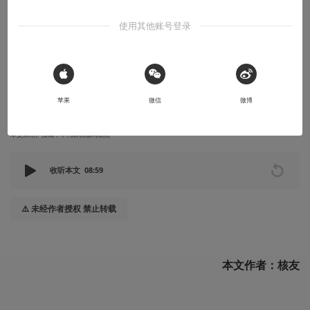
格游戏
使用其他账号登录
相信大家应该都可以看得出来，这个怪物的形象很明显是取材于经
典的动画片中的一个火车形象角色——托马斯小火车
 Sign in with Apple
2022-12-17
迷失攻略组
苹果
微信
微博
本文系用户投稿，不代表机核网观点
收听本文
08:59
⚠️ 未经作者授权 禁止转载
本文作者：核友