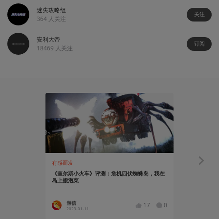
迷失攻略组
关注
364
人关注
安利大帝
订阅
18469
人关注
有感而发
资讯
《查尔斯小火车》评测：危机四伏蜘蛛岛，我在
恐怖生存游戏《
岛上搬泡菜
12月9日发售
游信
Asgor
17
0
2023-01-11
2022-10