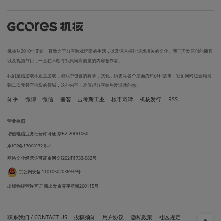
机核从2010年开始一直致力于分享游戏玩家的生活，以及深入探讨游戏相关的文化。我们开发原创的播客
以及视频节目，一直在不断寻找民间高质量的内容创作者。
我们坚信游戏不止是游戏，游戏中包含的科学，文化，历史等各个层面的知识和故事，它们同时也会辐射
到二次元甚至电影的领域，这些内容非常值得分享给热爱游戏的您。
知乎
微博
微信
播客
吉考斯工业
核市奇谭
机核发行
RSS
营业执照
增值电信业务经营许可证 京B2-20191060
京ICP备17068232号-1
网络文化经营许可证京网文[2024]1733-082号
京公网安备 11010502036937号
出版物经营许可证 新出发京零字第朝260115号
联系我们 / CONTACT US
投稿须知
用户协议
隐私政策
社区规定