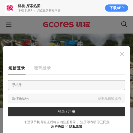
机核-探索热爱
下载APP
下载 机核App 浏览更多精彩内容
短信登录
密码登录
获取短信验证码
登录 / 注册
安利大帝
未登录手机号验证后将自动注册登录， 注册即表明你已同意
用户协议
和
隐私政策
《查尔斯小火车》评测：“毁童年”的惊悚风