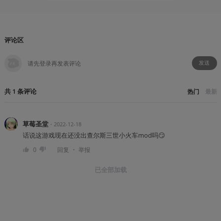
评论区
发送
共
1
条
评论
热门
最新
草莓圣堂
・
2022-12-18
话说这游戏现在还没出查尔斯三世小火车mod吗😏
・
0
回复
举报
已全部加载