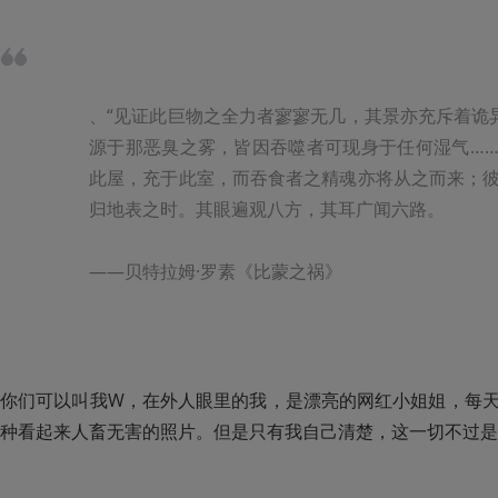
、“见证此巨物之全力者寥寥无几，其景亦充斥着诡
源于那恶臭之雾，皆因吞噬者可现身于任何湿气…
此屋，充于此室，而吞食者之精魂亦将从之而来；
归地表之时。其眼遍观八方，其耳广闻六路。

——贝特拉姆·罗素《比蒙之祸》 
你们可以叫我W，在外人眼里的我，是漂亮的网红小姐姐，每
种看起来人畜无害的照片。但是只有我自己清楚，这一切不过是