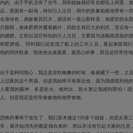
内的。由于手机没有了信号，我和姐妹就经常在邮轮上闲逛，
品，里面有一副画，特别引人注目，画中的形象粗糙地带有一
全身绿色，身躯极其巨大，据说有一座山那样高；他柔软的头
只眼睛，身体肥胖并覆着鳞片，四肢生有巨大的利爪，背后有
的翅膀。之所以说它特别的引人注目，主要因为这幅画里面的
和肥胖感。 同时我们还发现了船上的工作人员，看起来跟我
他的同伴欺凌，指使他去做最累，最恶心的事，而且还经常性地
出于某种同情心，我总是在吃晚餐的时候，偷偷藏下一些，之
上过夜的这个男孩。但是我始终不敢靠近他，因为我感觉到他
人看我的眼神，多是欲火。相对比，怒火更让我感到害怕！因
人。但是我还是经常偷偷地给他带食物。
恐怖的事终于发生了，我们原本接近100多个姐妹，但是从第
失，最开始消失的都是独自来的，所以并没有引起大家的注意