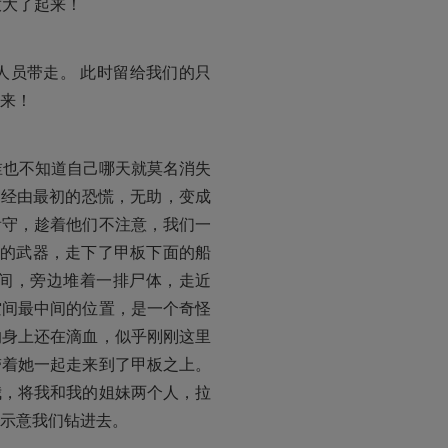
放大了起来！
人员带走。 此时留给我们的只
来！
谁也不知道自己哪天就莫名消失
已经由最初的恐慌，无助，变成
看守，趁着他们不注意，我们一
保的武器，走下了甲板下面的船
间，旁边堆着一排尸体，走近
空间最中间的位置，是一个奇怪
的身上还在滴血，似乎刚刚这里
着她一起走来到了甲板之上。 
我，将我和我的姐妹两个人，拉
示意我们钻进去。