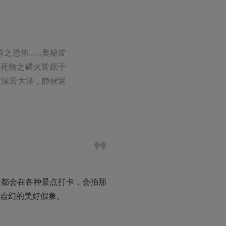
异之恐怖……奥秘皆
…死物之磷火皆踞于
彼深居大洋，静候返
天都会在各种景点打卡，会拍那
虚幻的美好假象。