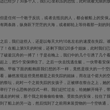
边已经少了30多个人，我们心里积压的恐慌，此时就被无限的
但是任何一个敢于反抗，或者去抵抗的人，都会被船上的安保
有两条路，纵身跃下茫茫的大海，或者邮轮上等待着那一刻的到
之后，我们这些人，还是以每天大约10名左右的速度在失踪。
了！在船上第9天的时候，还剩下我们20多个姐妹，此时我们
了破釜沉舟的一搏了！于是在晚上，我们中的几个引诱了几个
起上，把5个安保绑住了。之后一伙去找逃生艇，一伙带着安
舱。甲板下面的船舱跟我们想的不一样，竟然是很大的一个空
看，赫然发现这些竟然都是之前失踪的姐妹，而在这个偌大的
的祭坛，此时一个之前失踪的女孩子，正被绑在祭台之上，她
举行了什么恐怖的仪式一样。我们赶忙过去，给她解开绳子，带
逃走的时候，那个我之前偷偷给食物、受欺负的安保，拉住了
到了船上的另一边，然后找到了之前用来装货物的一个空铁通，