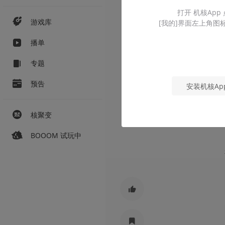
打开 机核App
游戏库
[我的]界面左上角图
播单
专题
预告
安装机核Ap
核聚变
BOOOM 试玩中