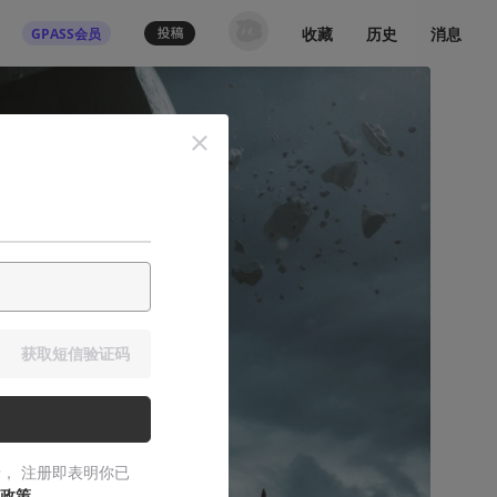
收藏
历史
消息
GPASS会员
登录机核你可以：
下载收藏播客节目
多端历史播放同步
发布内容动态/评论
关注喜欢的创作者
登录 / 注册
获取短信验证码
， 注册即表明你已
政策