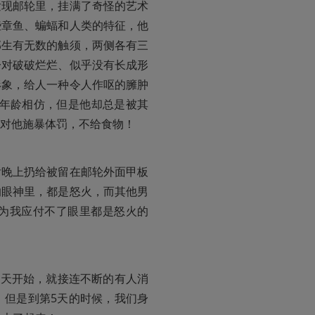
发现邮轮里，挂满了奇怪的艺术
些章鱼、蝙蝠和人类的特征，他
部生有无数的触须，两侧各有三
一对破破烂烂、似乎没有长成形
形象，给人一种令人作呕的臃肿
们年龄相仿，但是他却总是被其
对他施暴体罚，不给食物！
后晚上扔给被留在邮轮外面甲板
的眼神里，都是怒火，而其他男
为我应付不了眼里都是怒火的
三天开始，就接连不断的有人消
，但是到第5天的时候，我们身