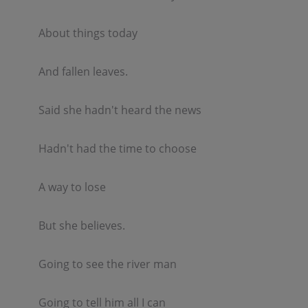
About things today  

And fallen leaves.  

Said she hadn't heard the news  

Hadn't had the time to choose  

A way to lose  

But she believes.  

Going to see the river man  

Going to tell him all I can  
