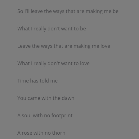
So I'll leave the ways that are making me be  

What I really don't want to be  

Leave the ways that are making me love  

What I really don't want to love  

Time has told me  

You came with the dawn  

A soul with no footprint  

A rose with no thorn  
