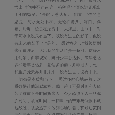
悟出‘时间并不存在’这一秘密吗？”瓦稣迪瓦现出
明朗的微笑。“是的，悉达多。”他道，“你的意
思是，河水无处不在。无论在源头、河口、瀑
布、船埠，还是在湍流中、大海里、山涧中。对
于河水来说只有当下。既没有过去的影子，也没
有未来的影子？”“是的。”悉达多道，“我领悟到
这个道理后，认出我的生活也是一条河。这条河
用幻象，而非现实，隔开少年悉达多、成年悉达
多和老年悉达多。悉达多的前世并非过去，死亡
和重归梵天亦并非未来。没有过去，没有未来。
一切都是本质和当下。”悉达多醉心地讲着，这
番领悟让他深感幸福。哦，难道不是时间令人痛
苦？难道不是时间折磨人，令人恐惧？人一旦战
胜时间，放逐时间，一切世上的苦难与仇恨不就
被战胜，被放逐了？他醉心地讲着，瓦稣迪瓦则
微笑着点头赞许。他轻抚悉达多的肩膀，接着去