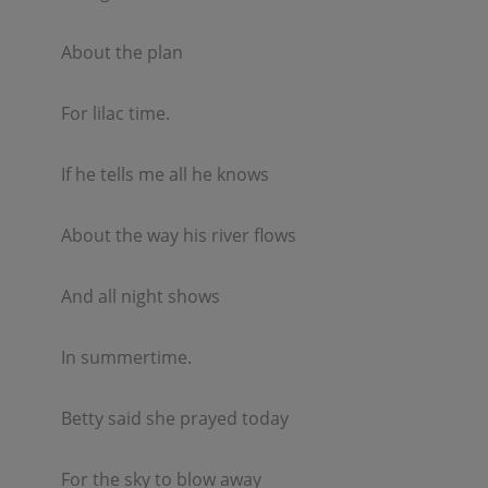
About the plan  

For lilac time.  

If he tells me all he knows  

About the way his river flows  

And all night shows  

In summertime.  

Betty said she prayed today  

For the sky to blow away  
