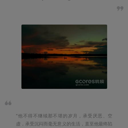
“他不得不继续那不堪的岁月，承受厌恶、空
虚，承受沉闷而毫无意义的生活，直至他最终陷