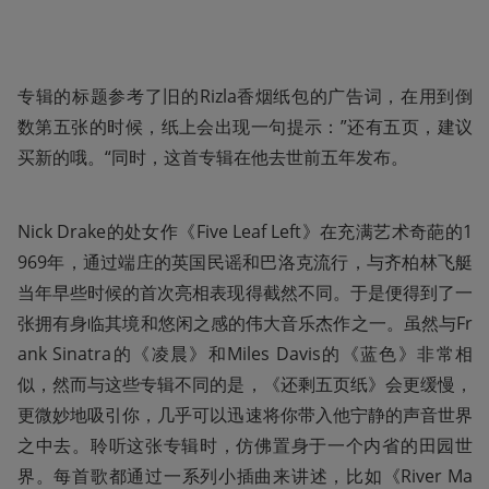
专辑的标题参考了旧的Rizla香烟纸包的广告词，在用到倒
数第五张的时候，纸上会出现一句提示：”还有五页，建议
买新的哦。“同时，这首专辑在他去世前五年发布。
Nick Drake的处女作《Five Leaf Left》在充满艺术奇葩的1
969年，通过端庄的英国民谣和巴洛克流行，与齐柏林飞艇
当年早些时候的首次亮相表现得截然不同。于是便得到了一
张拥有身临其境和悠闲之感的伟大音乐杰作之一。虽然与Fr
ank Sinatra的《凌晨》和Miles Davis的《蓝色》非常相
似，然而与这些专辑不同的是，《还剩五页纸》会更缓慢，
更微妙地吸引你，几乎可以迅速将你带入他宁静的声音世界
之中去。聆听这张专辑时，仿佛置身于一个内省的田园世
界。每首歌都通过一系列小插曲来讲述，比如《River Ma