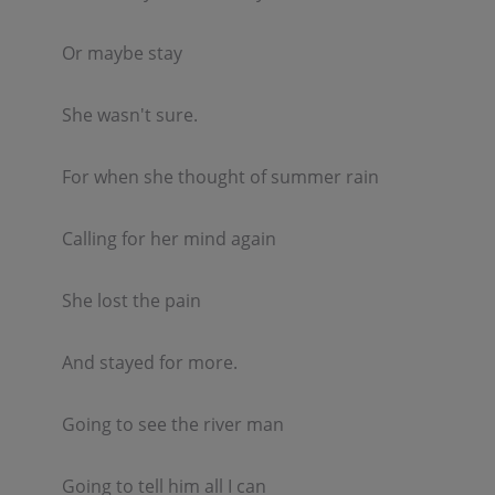
Or maybe stay  

She wasn't sure.  

For when she thought of summer rain  

Calling for her mind again  

She lost the pain  

And stayed for more.  

Going to see the river man  

Going to tell him all I can  
