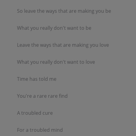
So leave the ways that are making you be  

What you really don't want to be  

Leave the ways that are making you love  

What you really don't want to love  

Time has told me  

You're a rare rare find  

A troubled cure  

For a troubled mind  
