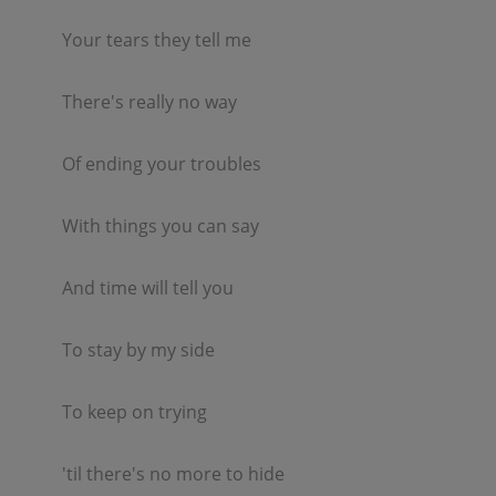
Your tears they tell me  

There's really no way  

Of ending your troubles  

With things you can say  

And time will tell you  

To stay by my side  

To keep on trying  

'til there's no more to hide  
