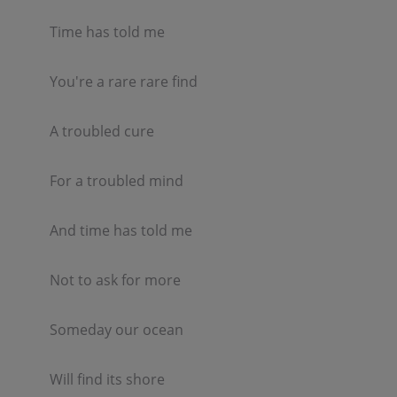
Time has told me  

You're a rare rare find  

A troubled cure  

For a troubled mind  

And time has told me  

Not to ask for more  

Someday our ocean  

Will find its shore  
