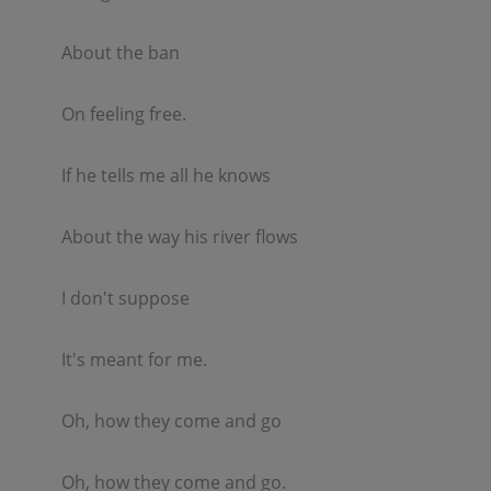
About the ban  

On feeling free.  

If he tells me all he knows  

About the way his river flows  

I don't suppose  

It's meant for me.  

Oh, how they come and go  

Oh, how they come and go.