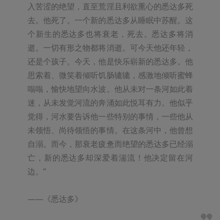
入苦涩的绝望，直至荒淫且利欲熏心的悉达多死
去。他死了。一个新的悉达多从睡眠中苏醒。这
个新生的悉达多也将衰老，死去。悉达多将消
逝。一切有形之物都将消逝。可今天他还年轻，
还是个孩子。今天，他是快乐崭新的悉达多。他
思索着、微笑着倾听饥肠辘辘，感激地倾听蜜蜂
嗡嗡，愉快地望向水波。他从未对一条河如此着
迷，从未发觉河流的奔涌如此悦耳有力。他似乎
觉得，河水要告诉他一些特别的事情，一些他从
未领悟、尚待领悟的事情。在这条河中，他曾想
自溺。而今，那衰老疲惫而绝望的悉达多已经溺
亡，新的悉达多却深爱着湍流！他决定留在河
边。”

——《悉达多》