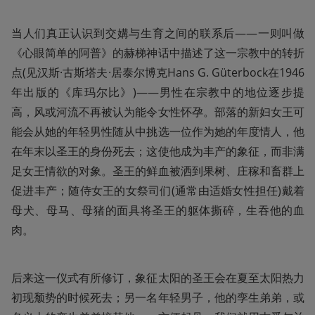
当人们真正认识到交媾与生育之间的联系后——一则叫做
《心眼简单的阿普》的赫梯神话中描述了这一宗教中的转折
点(见汉斯·古斯塔夫·居泰尔博克Hans G. Güterbock在1946
年出版的《库玛尔比》)——男性在宗教中的地位逐步提
高，风或河流不再被认为能令女性怀孕。部落的新妇女王可
能会从她的年轻男性随从中挑选一位作为她的年度情人，他
在年末以圣王的身份死去；这使他成为丰产的象征，而非满
足女王情欲的对象。圣王的鲜血被洒到果树、庄稼和畜群上
促进丰产；随侍女王的女祭司们(通常由适婚女性担任)戴着
母犬、母马、母猪的面具将圣王的躯体撕碎，生吞他的血
肉。
后来这一仪式有所修订，象征太阳的圣王会在夏至太阳热力
初现颓势的时候死去；另一名年轻男子，他的孪生弟弟，或