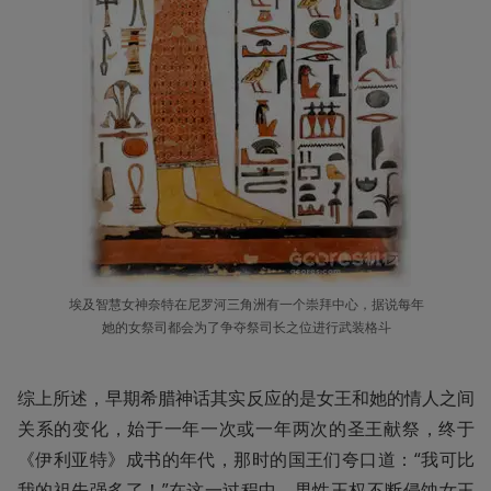
埃及智慧女神奈特在尼罗河三角洲有一个崇拜中心，据说每年
她的女祭司都会为了争夺祭司长之位进行武装格斗
综上所述，早期希腊神话其实反应的是女王和她的情人之间
关系的变化，始于一年一次或一年两次的圣王献祭，终于
《伊利亚特》成书的年代，那时的国王们夸口道：“我可比
我的祖先强多了！”在这一过程中，男性王权不断侵蚀女王