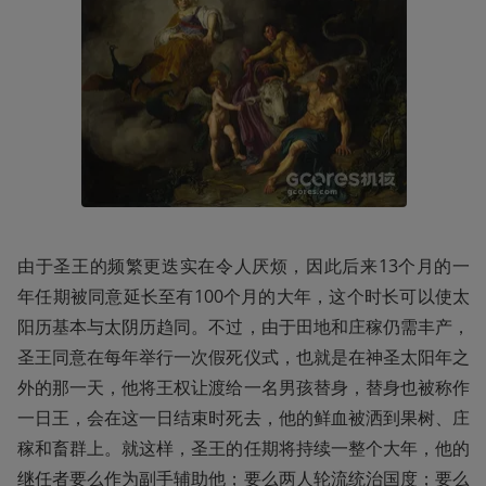
由于圣王的频繁更迭实在令人厌烦，因此后来13个月的一
年任期被同意延长至有100个月的大年，这个时长可以使太
阳历基本与太阴历趋同。不过，由于田地和庄稼仍需丰产，
圣王同意在每年举行一次假死仪式，也就是在神圣太阳年之
外的那一天，他将王权让渡给一名男孩替身，替身也被称作
一日王，会在这一日结束时死去，他的鲜血被洒到果树、庄
稼和畜群上。就这样，圣王的任期将持续一整个大年，他的
继任者要么作为副手辅助他；要么两人轮流统治国度；要么