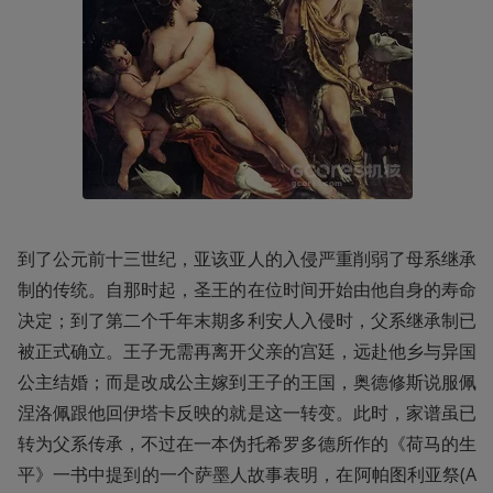
到了公元前十三世纪，亚该亚人的入侵严重削弱了母系继承
制的传统。自那时起，圣王的在位时间开始由他自身的寿命
决定；到了第二个千年末期多利安人入侵时，父系继承制已
被正式确立。王子无需再离开父亲的宫廷，远赴他乡与异国
公主结婚；而是改成公主嫁到王子的王国，奥德修斯说服佩
涅洛佩跟他回伊塔卡反映的就是这一转变。此时，家谱虽已
转为父系传承，不过在一本伪托希罗多德所作的《荷马的生
平》一书中提到的一个萨墨人故事表明，在阿帕图利亚祭(A