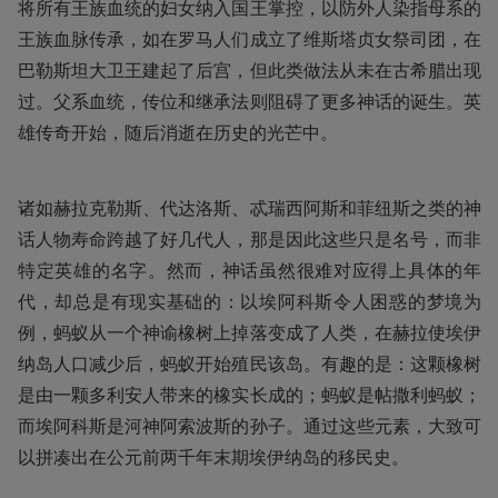
将所有王族血统的妇女纳入国王掌控，以防外人染指母系的
王族血脉传承，如在罗马人们成立了维斯塔贞女祭司团，在
巴勒斯坦大卫王建起了后宫，但此类做法从未在古希腊出现
过。父系血统，传位和继承法则阻碍了更多神话的诞生。英
雄传奇开始，随后消逝在历史的光芒中。
诸如赫拉克勒斯、代达洛斯、忒瑞西阿斯和菲纽斯之类的神
话人物寿命跨越了好几代人，那是因此这些只是名号，而非
特定英雄的名字。然而，神话虽然很难对应得上具体的年
代，却总是有现实基础的：以埃阿科斯令人困惑的梦境为
例，蚂蚁从一个神谕橡树上掉落变成了人类，在赫拉使埃伊
纳岛人口减少后，蚂蚁开始殖民该岛。有趣的是：这颗橡树
是由一颗多利安人带来的橡实长成的；蚂蚁是帖撒利蚂蚁；
而埃阿科斯是河神阿索波斯的孙子。通过这些元素，大致可
以拼凑出在公元前两千年末期埃伊纳岛的移民史。