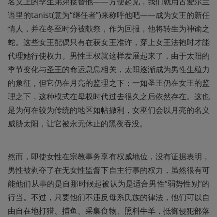
名义上的孪生弟弟接替他——方便起见，我们就用古爱尔兰
语里的tanist(意为“继任者”)来称呼他吧——成为女王的新任
情人，并在冬至时分被献祭，作为回报，他将转生为神谕之
蛇。这些女王配偶只有在获女王准许，穿上女王法袍时才能
代理她行使权力。男性王权就这样发展起来了，由于太阳的
季节变化与圣王的命运息息相关，太阳逐渐成为男性生殖力
的象征，但它仍在月亮的监理之下；一如圣王仍在女王的监
理之下，这种模式在母权时代过去很久之后依然存在。这也
是为何在较为传统的地区如帖撒利，女巫们会以月亮的名义
威胁太阳，让它被永无休止的黑夜吞没。
然而，即使女性在宗教事务享有权威地位，没有证据表明，
男性被剥夺了在无女性监督下自主行事的权力，虽然很有可
能他们从事的是自那时候起被认为是适合男性“弱势性别”的
行当。不过，只要他们不违反母系氏族的律法，他们可以自
由自在地打猎、捕鱼、采集食物、照料牛羊，抵御侵犯部落