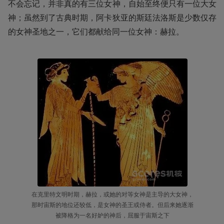
不会忘记，并非真的有三位女神，自始至终便只有一位大女
神；虽然到了古典时期，阿卡狄亚的斯廷法洛斯是少数仅存
的女神圣地之一，它们都献给同一位女神：赫拉。
在克里特文明时期，赫拉，或她的对等女神是主导的大女神，
那时宙斯的地位还较低，是女神的圣王或侍者。但后来她逐渐
被降格为一名好妒的神后，屈服于宙斯之下