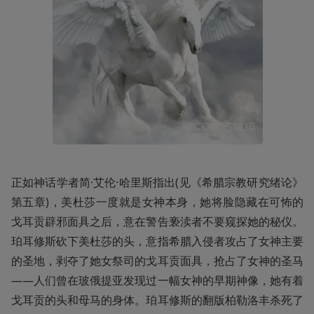
正如神话学者简·艾伦·哈里斯指出(见《希腊宗教研究绪论》
第五章)，美杜莎一度就是女神本身，她将脸隐藏在可怖的
戈耳贡辟邪面具之后，意在警告亵渎者不要窥探她的秘仪。
珀耳修斯砍下美杜莎的头，意指希腊入侵者攻占了女神主要
的圣地，剥夺了她女祭司的戈耳贡面具，抢占了女神的圣马
——人们曾在玻俄提亚发现过一幅女神的早期神像，她有着
戈耳贡的头和母马的身体。珀耳修斯的翻版柏勒洛丰杀死了