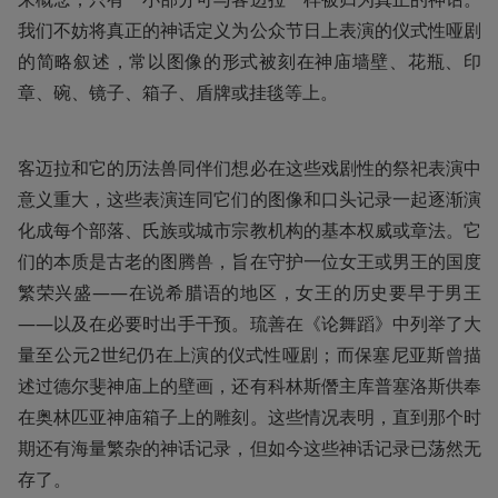
我们不妨将真正的神话定义为公众节日上表演的仪式性哑剧
的简略叙述，常以图像的形式被刻在神庙墙壁、花瓶、印
章、碗、镜子、箱子、盾牌或挂毯等上。
客迈拉和它的历法兽同伴们想必在这些戏剧性的祭祀表演中
意义重大，这些表演连同它们的图像和口头记录一起逐渐演
化成每个部落、氏族或城市宗教机构的基本权威或章法。它
们的本质是古老的图腾兽，旨在守护一位女王或男王的国度
繁荣兴盛——在说希腊语的地区，女王的历史要早于男王
——以及在必要时出手干预。琉善在《论舞蹈》中列举了大
量至公元2世纪仍在上演的仪式性哑剧；而保塞尼亚斯曾描
述过德尔斐神庙上的壁画，还有科林斯僭主库普塞洛斯供奉
在奥林匹亚神庙箱子上的雕刻。这些情况表明，直到那个时
期还有海量繁杂的神话记录，但如今这些神话记录已荡然无
存了。