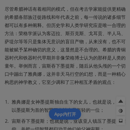
尽管希腊神话有着相同的模式，但在考古学家能提供更精确
的希腊各部族迁徙路线和年代表之前，每一传说的诸多细节
都可以有多种阐释。但历史学和人类学研究应是唯一合理的
方法：荣格学派认为客迈拉、斯芬克斯、戈耳贡、半人马、
萨堤尔等等只是集体无意识的盲目产物，从来没有，也不可
能被赋予某种确切的意义，这显然是不合理的。希腊的青铜
器时代和铁器时代早期并非像荣格博士认为的那样是人类的
童年。举例而言，宙斯吞下墨提斯，随后从他头颅的一个切
口中蹦出了雅典娜，这并非天马行空的幻想，而是一种精心
构思的神学教义，它至少调和了三种相互矛盾的观点：
雅典娜是女神墨提斯独自生下的女儿，也就是说，她是
以墨提斯为首的智慧三女神中最年轻的一位；
App内打开
宙斯吞下墨提斯；也就是说，亚该亚人镇压了墨提斯信
仰，并把一切智慧都归功于他们的父神宙斯；