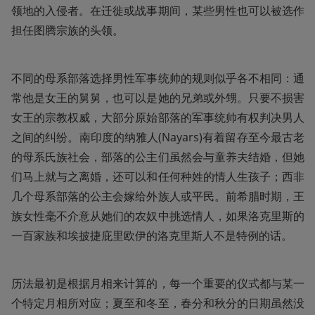
领地的入侵者。在迁徙或战事期间，某些男性也可以被选作
担任图腾宗族的头领。
不同的母系部落选择男性军事统帅的规则似乎各不相同：通
常他是女王的舅舅，也可以是她的兄弟或外甥。只要不损害
女王的宗教权威，大部分原始部落的军事统帅有权判决男人
之间的纠纷。南印度的纳雅人(Nayars)有着留存至今最古老
的母系氏族社会，部落的公主们虽然会与童养夫结婚，但她
们马上就与之离婚，还可以和任何种姓的情人生孩子；西非
几个母系部落的公主会嫁给外族人或平民。前希腊时期，王
族女性毫不介意从她们的农奴中挑选情人，如果洛克里斯的
一百家族和埃披捷庇里欧伊的洛克里斯人不是特例的话。
历法最初是根据月相来计算的，每一个重要的仪式都与某一
个特定月相所对应；夏至和冬至，春分和秋分的日期虽然没