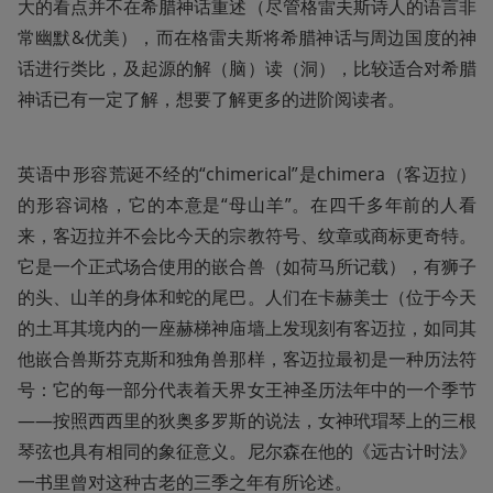
大的看点并不在希腊神话重述（尽管格雷夫斯诗人的语言非
常幽默&优美），而在格雷夫斯将希腊神话与周边国度的神
话进行类比，及起源的解（脑）读（洞），比较适合对希腊
神话已有一定了解，想要了解更多的进阶阅读者。 
英语中形容荒诞不经的“chimerical”是chimera（客迈拉）
的形容词格，它的本意是“母山羊”。在四千多年前的人看
来，客迈拉并不会比今天的宗教符号、纹章或商标更奇特。
它是一个正式场合使用的嵌合兽（如荷马所记载），有狮子
的头、山羊的身体和蛇的尾巴。人们在卡赫美士（位于今天
的土耳其境内的一座赫梯神庙墙上发现刻有客迈拉，如同其
他嵌合兽斯芬克斯和独角兽那样，客迈拉最初是一种历法符
号：它的每一部分代表着天界女王神圣历法年中的一个季节
——按照西西里的狄奥多罗斯的说法，女神玳瑁琴上的三根
琴弦也具有相同的象征意义。尼尔森在他的《远古计时法》
一书里曾对这种古老的三季之年有所论述。