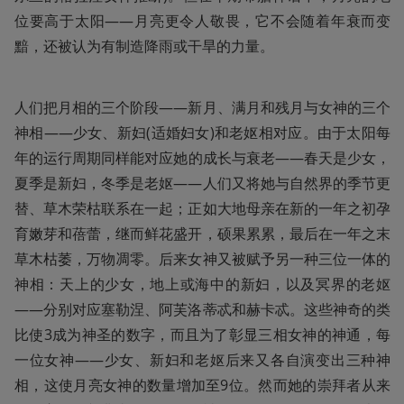
位要高于太阳——月亮更令人敬畏，它不会随着年衰而变
黯，还被认为有制造降雨或干旱的力量。
人们把月相的三个阶段——新月、满月和残月与女神的三个
神相——少女、新妇(适婚妇女)和老妪相对应。由于太阳每
年的运行周期同样能对应她的成长与衰老——春天是少女，
夏季是新妇，冬季是老妪——人们又将她与自然界的季节更
替、草木荣枯联系在一起；正如大地母亲在新的一年之初孕
育嫩芽和蓓蕾，继而鲜花盛开，硕果累累，最后在一年之末
草木枯萎，万物凋零。后来女神又被赋予另一种三位一体的
神相：天上的少女，地上或海中的新妇，以及冥界的老妪
——分别对应塞勒涅、阿芙洛蒂忒和赫卡忒。这些神奇的类
比使3成为神圣的数字，而且为了彰显三相女神的神通，每
一位女神——少女、新妇和老妪后来又各自演变出三种神
相，这使月亮女神的数量增加至9位。然而她的崇拜者从来