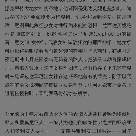
据克里特大地女神的圣地；他试图侵犯达芙妮也是如此，随
后赫拉把达芙妮转变为桂樱树。弗洛伊德学派援引这则神
话，意图用此象征少女对性行为本能的恐惧；然而达芙妮绝
不是胆怯的处女。她的名字是达菲厄涅(Daphoene)的简
写，意为“血女神”，代表女神纵欲狂欢的那面神相，她女祭
司迈那得斯咀嚼着含有氰化钾的桂樱叶陷入癫狂，在满月之
夜定期冲出月桂园袭击无防备的路人，把孩子或幼兽撕成碎
片。希腊人镇压了这些女祭司团体，只有留存了下来的桂樱
树林见证过达菲厄涅女神在这些圣地曾有的荣光：除了以阿
波罗的名义说神谕的皮提亚女祭司外，任何人都被严令禁止
咀嚼桂樱树叶，直到罗马时代才被解禁。
公元前两千年左右前两次入侵的希腊人通常也被称为埃俄利
亚人和爱奥尼亚人，一般认为他们的破坏性比之后的亚该亚
人和多利安人要小。一小支崇拜雅利安三相男神——因陀