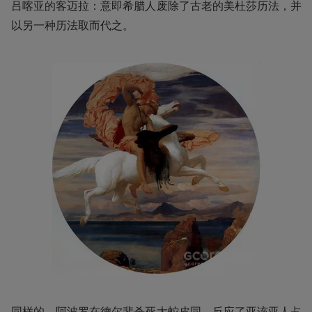
吕喀亚的客迈拉：意即希腊人废除了古老的美杜莎历法，并
以另一种历法取而代之。
同样的，阿波罗在德尔斐杀死大蛇皮同，反应了亚该亚人占