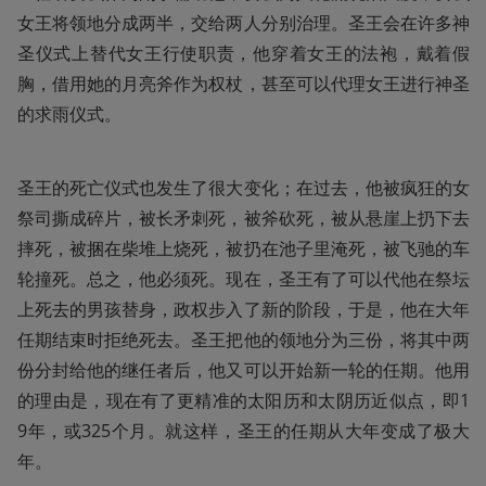
女王将领地分成两半，交给两人分别治理。圣王会在许多神
圣仪式上替代女王行使职责，他穿着女王的法袍，戴着假
胸，借用她的月亮斧作为权杖，甚至可以代理女王进行神圣
的求雨仪式。
圣王的死亡仪式也发生了很大变化；在过去，他被疯狂的女
祭司撕成碎片，被长矛刺死，被斧砍死，被从悬崖上扔下去
摔死，被捆在柴堆上烧死，被扔在池子里淹死，被飞驰的车
轮撞死。总之，他必须死。现在，圣王有了可以代他在祭坛
上死去的男孩替身，政权步入了新的阶段，于是，他在大年
任期结束时拒绝死去。圣王把他的领地分为三份，将其中两
份分封给他的继任者后，他又可以开始新一轮的任期。他用
的理由是，现在有了更精准的太阳历和太阴历近似点，即1
9年，或325个月。就这样，圣王的任期从大年变成了极大
年。