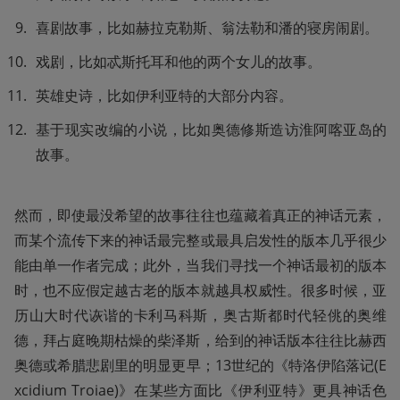
喜剧故事，比如赫拉克勒斯、翁法勒和潘的寝房闹剧。
戏剧，比如忒斯托耳和他的两个女儿的故事。
英雄史诗，比如伊利亚特的大部分内容。
基于现实改编的小说，比如奥德修斯造访淮阿喀亚岛的
故事。
然而，即使最没希望的故事往往也蕴藏着真正的神话元素，
而某个流传下来的神话最完整或最具启发性的版本几乎很少
能由单一作者完成；此外，当我们寻找一个神话最初的版本
时，也不应假定越古老的版本就越具权威性。很多时候，亚
历山大时代诙谐的卡利马科斯，奥古斯都时代轻佻的奥维
德，拜占庭晚期枯燥的柴泽斯，给到的神话版本往往比赫西
奥德或希腊悲剧里的明显更早；13世纪的《特洛伊陷落记(E
xcidium Troiae)》在某些方面比《伊利亚特》更具神话色