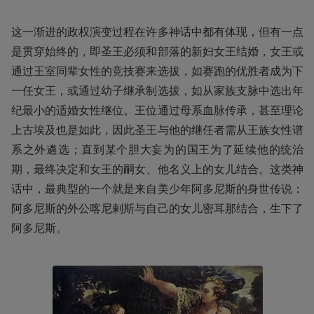
这一渐进的政权演变过程在许多神话中都有体现，但有一点
是贯穿始终的，即圣王必须和部落的新妇女王结婚，女王或
通过王室同辈女性的竞技赛来选拔，如赛跑的优胜者成为下
一任女王，或通过幼子继承制选拔，如从家族支脉中选出年
纪最小的适婚女性继位。王位通过母系血脉传承，甚至理论
上古埃及也是如此，因此圣王与他的继任者需从王族女性谱
系之外遴选；直到某个胆大妄为的国王为了延续他的统治
期，最终决定和女王的嗣女、他名义上的女儿结合。这类神
话中，最典型的一个就是来自美少年阿多尼斯的身世传说：
阿多尼斯的外公喀尼剌斯与自己的女儿密耳那结合，生下了
阿多尼斯。