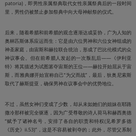
patoria)，即男性亲属祭典取代女性亲属祭典后的一段时间
里，男性仍被禁止参加祭典中向大母神献祭的仪式。
后来，随着希腊和前希腊的观念逐渐达成妥协，广为人知的
奥林匹斯体系应运而生：它是由六位男神和六位女神组成的
神圣家庭，由宙斯和赫拉联合统治，形成了巴比伦模式的众
神议事会。但在前希腊人发起的一次叛乱后——《伊利亚
特》将其描述为试图篡夺宙斯的王位——赫拉开始屈从于宙
斯，而雅典娜开始宣称自己“为父而战”，最后，狄奥尼索斯
取代了赫斯提亚，确保男神在议事会中的优势地位。
不过，虽然女神们变成了少数，却从未如她们的姐妹在耶路
撒冷那样被完全驱逐，因为广受尊敬的诗人荷马和赫西奥德
“赋予了诸神名号，安排了各自的职责和特权(见希罗多德
《历史》ii.53)”，这是不容易被剥夺的；此外，尽管父系制