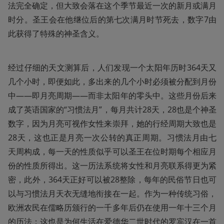
法完全确定，但大致会落在这个季节最近一次的新月或满月
时分。圣王会在他继位后的第七次满月时节死去，数字7由
此获得了特殊的神圣含义。
经过仔细的天文测算后，人们发现一个太阳年历时364天又
几个小时，即便如此，多出来的几个小时必须被分配到月份
中——即月亮周期——而非太阳年的零头中。这些月份后来
成了英语国家的“习惯法月”，每月共计28天，28也是个神圣
数字，因为月亮可视作女性来崇拜，她的行经周期大致也是
28天，这也正是月亮一次公转的真正周期。习惯法月由七
天周构成，每一天的性质似乎可以圣王在位时期每个相应月
份的性质所得出。这一历法系统将女性和月亮联系得更为紧
密，此外，364天正好可以被28整除，每年的民俗节日也可
以与习惯法月天衣无缝地衔接在一起。作为一种传统习俗，
欧洲农民在儒略历颁行的一千多年后仍在使用一年十三个月
的历法；这也是为何生活在爱德华二世时代的罗宾汉在一首