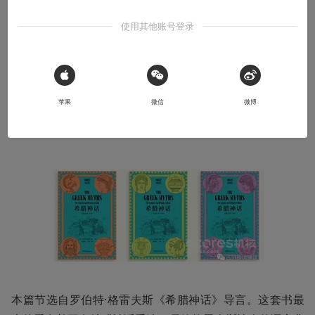
格雷夫斯《希腊神话》导言 —— 格雷夫斯对希腊神话的溯源解读
使用其他账号登录
2022-10-26
席路德
 Sign in with Apple
本文系用户投稿，不代表机核网观点
苹果
微信
微博
收听本文
44:12
本篇节选自罗伯特·格雷夫斯《希腊神话》导言。这套书最