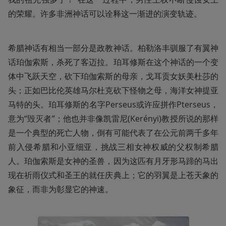
的荣耀。许多非洲神话可以诠释这一渐进的演变轨迹。
希腊神话有相当一部分是政教神话。柏勒洛丰驯服了有翼神
话珀伽索斯，杀死了客迈拉。珀耳修斯在这个神话的一个变
体中飞跃天空，砍下珀伽索斯的母亲，戈耳贡女妖美杜莎的
头；正如巴比伦英雄马尔杜克砍下怪物之母，海洋女神提亚
马特的头。珀耳修斯的名字Perseus或许应拼作Pterseus，
意为“毁灭者”；他也并非像凯雷尼(Kerényi)教授所说的那样
是一个典型的死亡人物，倒有可能代表了在公元前两千多年
前入侵希腊和小亚细亚，挑战三相女神权威的父权制希腊
人。珀伽索斯是女神的圣兽，因为这匹有月牙形马蹄的马出
现在祈雨仪式和圣王的就任庆典上；它的羽翼是上苍天象的
象征，而非为彰显它的神速。