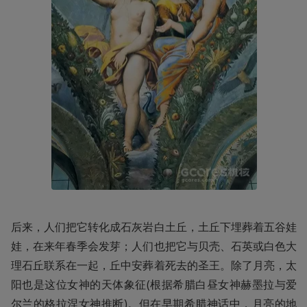
后来，人们把它转化成石灰岩白土丘，土丘下埋葬着五谷娃
娃，在来年春季会发芽；人们也把它与贝壳、石英或白色大
理石丘联系在一起，丘中安葬着死去的圣王。除了月亮，太
阳也是这位女神的天体象征(根据希腊白昼女神赫墨拉与爱
尔兰的格拉涅女神推断)。但在早期希腊神话中，月亮的地