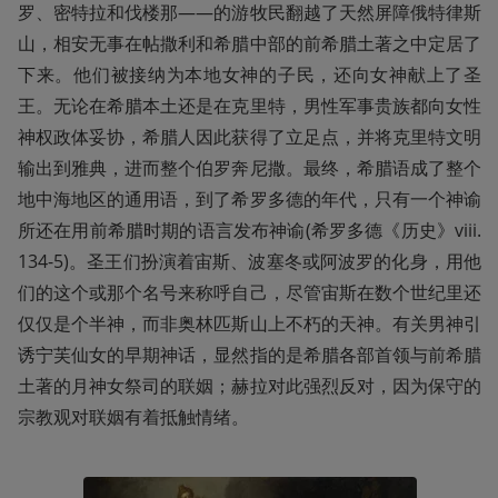
罗、密特拉和伐楼那——的游牧民翻越了天然屏障俄特律斯
山，相安无事在帖撒利和希腊中部的前希腊土著之中定居了
下来。他们被接纳为本地女神的子民，还向女神献上了圣
王。无论在希腊本土还是在克里特，男性军事贵族都向女性
神权政体妥协，希腊人因此获得了立足点，并将克里特文明
输出到雅典，进而整个伯罗奔尼撒。最终，希腊语成了整个
地中海地区的通用语，到了希罗多德的年代，只有一个神谕
所还在用前希腊时期的语言发布神谕(希罗多德《历史》viii.
134-5)。圣王们扮演着宙斯、波塞冬或阿波罗的化身，用他
们的这个或那个名号来称呼自己，尽管宙斯在数个世纪里还
仅仅是个半神，而非奥林匹斯山上不朽的天神。有关男神引
诱宁芙仙女的早期神话，显然指的是希腊各部首领与前希腊
土著的月神女祭司的联姻；赫拉对此强烈反对，因为保守的
宗教观对联姻有着抵触情绪。