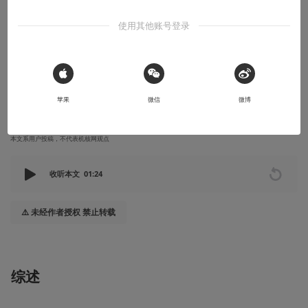
模风掠影（卷三十七）：ZACKY的《铁血
使用其他账号登录
战士》专辑（上）
NECA也出了太多《铁血战士》角色商品了吧？
 Sign in with Apple
2022-10-27
Kazuya
苹果
微信
微博
本文系用户投稿，不代表机核网观点
收听本文
01:24
⚠️ 未经作者授权 禁止转载
综述