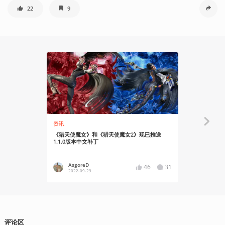
22
9
资讯
知识挖掘机
《猎天使魔女》和《猎天使魔女2》现已推送
【更新3代
1.1.0版本中文补丁
鉴：优雅生
AsgoreD
有角幻
46
31
2022-09-29
2022-11
评论区