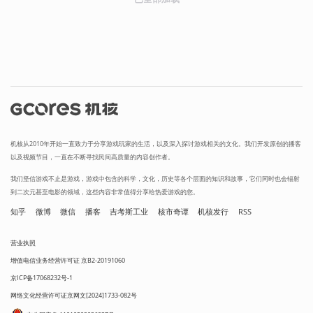
机核从2010年开始一直致力于分享游戏玩家的生活，以及深入探讨游戏相关的文化。我们开发原创的播客
以及视频节目，一直在不断寻找民间高质量的内容创作者。
我们坚信游戏不止是游戏，游戏中包含的科学，文化，历史等各个层面的知识和故事，它们同时也会辐射
到二次元甚至电影的领域，这些内容非常值得分享给热爱游戏的您。
知乎
微博
微信
播客
吉考斯工业
核市奇谭
机核发行
RSS
营业执照
增值电信业务经营许可证 京B2-20191060
京ICP备17068232号-1
网络文化经营许可证京网文[2024]1733-082号