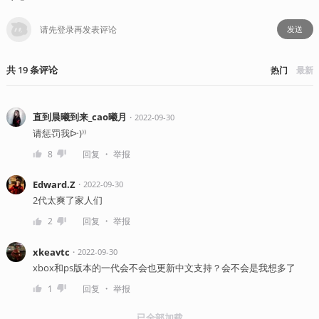
发送
共
19
条
评论
热门
最新
直到晨曦到来_cao曦月
・
2022-09-30
请惩罚我ᐕ)⁾⁾
・
8
回复
举报
Edward.Z
・
2022-09-30
2代太爽了家人们
・
2
回复
举报
xkeavtc
・
2022-09-30
xbox和ps版本的一代会不会也更新中文支持？会不会是我想多了
・
1
回复
举报
已全部加载