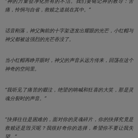
“神的力量会净化所有的不洁。我们要铭记神的教导：苦
痛，怜悯与自省，救赎之道就在其中。”
话音刚落，神父胸前的十字架迸发出耀眼的光芒，小红帽与
神父都被这强烈的光芒吞没了。
当小红帽再睁开眼时，神父的声音从远方传来，回荡在这个
神奇的空间里。
“我听见了痛苦的啜泣，绝望的呐喊和狂喜的大笑，那是灵
魂分裂时的声音。”
“抉择往往是困难的，面对你的灵魂碎片，你的抉择究竟是
救赎还是毁灭呢？我很好奇你的选择，希望你不要让我失
望。”