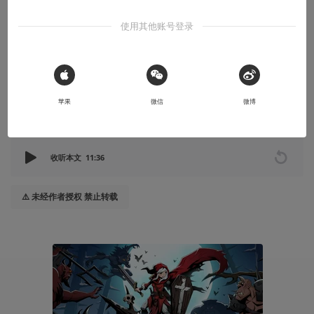
我带着问题去采访了出版方
使用其他账号登录
毫无疑问，这个森林不想让任何人离开
2022-09-15
瞬间思路
 Sign in with Apple
苹果
微信
微博
本文系用户投稿，不代表机核网观点
收听本文
11:36
⚠️ 未经作者授权 禁止转载