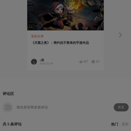
安利大帝
安利大帝
《月圆之夜》：简约但不简单的手游作品
在桌游中聆
曲》
v翼
瞬间思
47
51
2020-02-06
2021-11
评论区
发送
共
5
条
评论
热门
最新