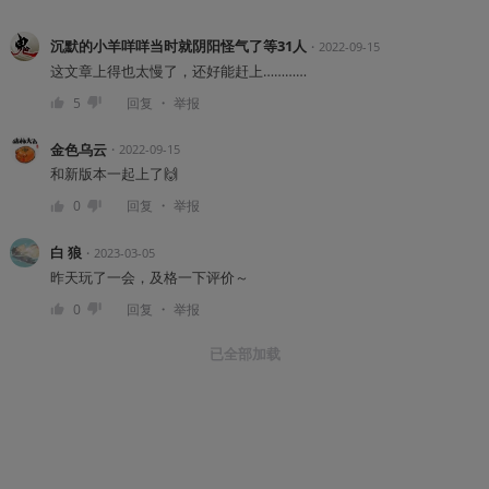
沉默的小羊咩咩当时就阴阳怪气了等31人
・
2022-09-15
这文章上得也太慢了，还好能赶上…………
・
5
回复
举报
金色乌云
・
2022-09-15
和新版本一起上了🙌
・
0
回复
举报
白 狼
・
2023-03-05
昨天玩了一会，及格一下评价～
・
0
回复
举报
已全部加载