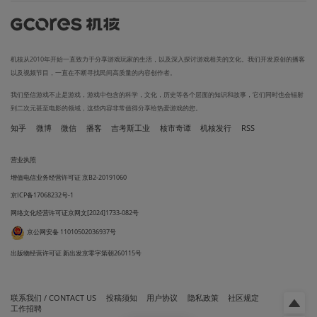
机核从2010年开始一直致力于分享游戏玩家的生活，以及深入探讨游戏相关的文化。我们开发原创的播客
以及视频节目，一直在不断寻找民间高质量的内容创作者。
我们坚信游戏不止是游戏，游戏中包含的科学，文化，历史等各个层面的知识和故事，它们同时也会辐射
到二次元甚至电影的领域，这些内容非常值得分享给热爱游戏的您。
知乎
微博
微信
播客
吉考斯工业
核市奇谭
机核发行
RSS
营业执照
增值电信业务经营许可证 京B2-20191060
京ICP备17068232号-1
网络文化经营许可证京网文[2024]1733-082号
京公网安备 11010502036937号
出版物经营许可证 新出发京零字第朝260115号
联系我们 / CONTACT US
投稿须知
用户协议
隐私政策
社区规定
工作招聘